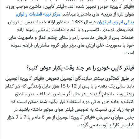
«فیلتر کابین» خودرو تجهیز شده اند. «فیلتر کابین» ماشین موجب ورود
هوای تازه از دریچه های داشبورد میباشد.
مرکز تهیه قطعات و لوازم
یدکی ام وی ام تهران
درسال 1383، بمنظور ارائه خدمات پس از فروش
خودروهای تولیدی، تاسیس و با انجام اقدامات زیربنایی زمینه ارائه
خدمات پس از فروش مناسب را در راستای چشم انداز و ماموریت های
خود با محوریت خلق ارزش های برتر برای گروه مشتریان فراهم نموده
است.
فیلتر کابین خودرو را هر چند وقت یکبار عوض کنیم؟
بر طبق گفتگوی بیشتر سازندگان اتومبیل تعویض «فیلتر کابین» اتومبیل
باید سالی یک دفعه و یا پس از 12 تا 15 هزار مایل رانندگی که هر کدام
زودتر رسد ، انجام گردد.در هر حال اگر ماشین شما اغلب در مناطق
کثیف و جاده های خاکی مورد استفاده قرار بگیرد شما ممکن است که
توجه زیاد تری نسبت به تعویض فیلتر هوای موتور داشته باشید در
چنین مواردی تعویض «فیلتر کابین» اتومبیل از هر 6 ماه و یا 7 تا 9 هزار
کیلومتر کارکرد توصیه می گردد.