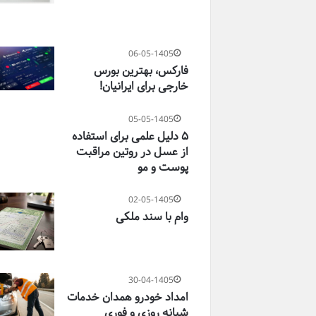
06-05-1405
فارکس، بهترین بورس
خارجی برای ایرانیان!
05-05-1405
۵ دلیل علمی برای استفاده
از عسل در روتین مراقبت
پوست و مو
02-05-1405
وام با سند ملکی
30-04-1405
امداد خودرو همدان خدمات
شبانه روزی و فوری