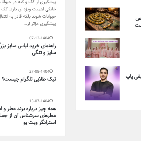
پیشگیری از کک و کنه در حیوانا
خانگی اهمیت ویژه ای دارد. کک ها
حیوانات شوند بلکه قادر به انتقا
یص
پیشگیری مؤثر از…
ست
07-12-1404
راهنمای خرید لباس سایز بزر
سایز و تنگی
27-08-1404
یقی پاپ
تیک طلایی تلگرام چیست؟
13-07-1404
همه چیز درباره برند عطر و اد
عطرهای سرشناس آن از جمله
استرانگر ویت یو