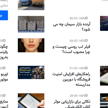
دیابتی 
بی
06-05-1405
آینده بازار سیمان چه می
شود؟
05
04-05-1405
فیلر لب روسی چیست و
چگونه
چرا محبوب است؟
رفرنس
به‌روز
05
01-05-1405
راهکارهای افزایش امنیت
توربو
فروشگاه با دوربین
موتور
مداربسته
05
28-04-1405
نکاتی برای بازاریابی موثر
منابع
کتاب الکترونیکی
آزمون‌