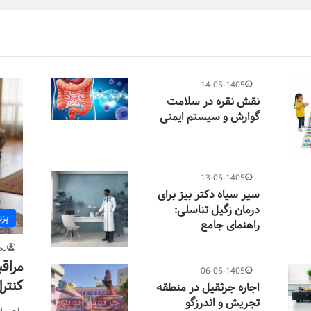
14-05-1405
نقش نقره در سلامت
گوارش و سیستم ایمنی
13-05-1405
سیر سیاه دکتر بیز برای
درمان زگیل تناسلی:
پز
راهنمای جامع
تح
مراقب
06-05-1405
کنترل
اجاره جرثقیل در منطقه
تجریش و اندرزگو
راهنما