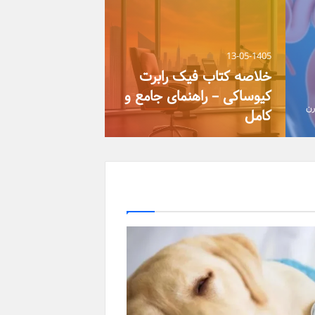
13-05-1405
ساختار کابل فشا
14-05-1405
قاضی عادل چگونه ایران را
راهنمای جامع اجز
ا
می سازد؟ – راهنمای جامع
کاربردها