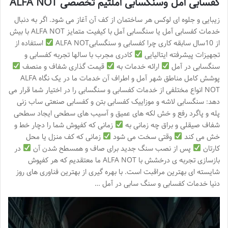
کفسابی آمل وسنگسابی آملتیم تخصصی ALFA NOT
زیبایی و جلوه ای لوکس هر ساختمان از کف آن آغاز می شود. اگر به دنبال
خدمات کفسابی آمل یا سنگسابی آمل با کیفیت متمایز ALFA NOT با بیش
از 10سال سابقه کاری چرا کفسابی و سنگسابیALFA NOT
استفاده از
تجهیزات پیشرفته ایتالیایی
کادری مجرب با سالها تجربه کفسابی و
سنگسابی در آمل
ارائه خدمات به
قیمت گذاری شفاف و منصف
پوشش کامل مناطق شهر آمل و اطراف آن خدمات ما در یک نگاه ALFA
NOT انواع مختلفی از خدمات کفسابی و سنگسابی را در اختیار شما قرار می
دهد: سنگسابی لاشه و موزاییک کفسابی بتن و کفسابی صنعتی ساب زنی
پله و پاگرد رفع و خش لکه های عمیق و آسیب های سطحی ایجاد سطحی
شفاف صیقلی و براق چه زمانی به
زمانی که کفپوش شما را دچار خط و
خش می کند
وقتی سخت می شود
زمانی که کف منزل یا محل
کارتان
پس از نصب سنگ جدید برای صاف و همسطح شدن آن
در
بازسازی تجربه ی درخشش با ALFA NOT ما معتقدیم که هر کفپوش
شایسته ای بهترین مراقبت است. با بهره گیری از بهترین فناوری های روز
دنیا خدمات کفسابی و سنگ سابی در آمل …