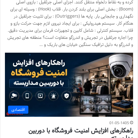
کرده و به نقاط دلخواه منتقل کنند. اجزای اصلی جرثقیل : بازوی اصلی
(Boom) : بخش اصلی برای بلند کردن بار. قلاب (Hook) : وسیله ای برای
نگهداری و جابجایی بار. پایه ها (Outriggers) : برای تثبیت جرثقیل در
هنگام کار. سیستم هیدرولیکی : برای ایجاد نیروی لازم جهت حرکت بازو و
قلاب. سیستم کنترلی : شامل کابین و تجهیزات فرمان برای مدیریت دقیق.
چرا اجاره جرثقیل در تجریش و اندرزگو متفاوت است؟ منطقه های تجریش
و اندرزگو به دلیل ترافیک سنگین خیابان های باریک و …
اقتصادی
01-05-1405
راهکارهای افزایش امنیت فروشگاه با دوربین