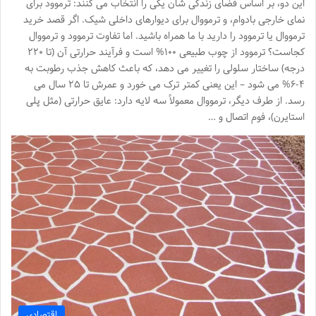
این دو، بر اساس فضای زندگی شان یکی را انتخاب می کنند: ترموود برای
نمای خارجی بادوام، و ترمووال برای دیوارهای داخلی شیک. اگر قصد خرید
ترمووال یا ترموود را دارید با ما همراه باشید. اما تفاوت ترموود و ترمووال
کجاست؟ ترموود از چوب طبیعی ۱۰۰% است و فرآیند حرارتی آن (تا ۲۲۰
درجه) ساختار سلولی را تغییر می دهد، که باعث کاهش جذب رطوبت به
۴-۶% می شود – این یعنی کمتر ترک می خورد و عمرش تا ۲۵ سال می
رسد. از طرف دیگر، ترمووال معمولاً سه لایه دارد: عایق حرارتی (مثل پلی
استایرن)، فوم اتصال و …
اقتصادی