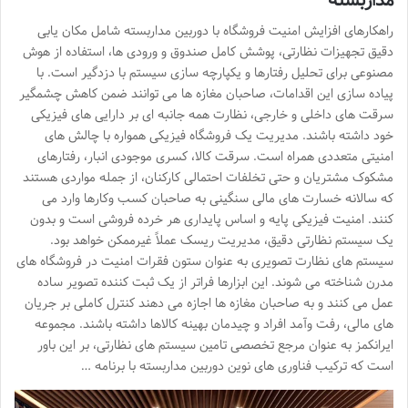
مداربسته
راهکارهای افزایش امنیت فروشگاه با دوربین مداربسته شامل مکان یابی
دقیق تجهیزات نظارتی، پوشش کامل صندوق و ورودی ها، استفاده از هوش
مصنوعی برای تحلیل رفتارها و یکپارچه سازی سیستم با دزدگیر است. با
پیاده سازی این اقدامات، صاحبان مغازه ها می توانند ضمن کاهش چشمگیر
سرقت های داخلی و خارجی، نظارت همه جانبه ای بر دارایی های فیزیکی
خود داشته باشند. مدیریت یک فروشگاه فیزیکی همواره با چالش های
امنیتی متعددی همراه است. سرقت کالا، کسری موجودی انبار، رفتارهای
مشکوک مشتریان و حتی تخلفات احتمالی کارکنان، از جمله مواردی هستند
که سالانه خسارت های مالی سنگینی به صاحبان کسب وکارها وارد می
کنند. امنیت فیزیکی پایه و اساس پایداری هر خرده فروشی است و بدون
یک سیستم نظارتی دقیق، مدیریت ریسک عملاً غیرممکن خواهد بود.
سیستم های نظارت تصویری به عنوان ستون فقرات امنیت در فروشگاه های
مدرن شناخته می شوند. این ابزارها فراتر از یک ثبت کننده تصویر ساده
عمل می کنند و به صاحبان مغازه ها اجازه می دهند کنترل کاملی بر جریان
های مالی، رفت وآمد افراد و چیدمان بهینه کالاها داشته باشند. مجموعه
ایرانکمز به عنوان مرجع تخصصی تامین سیستم های نظارتی، بر این باور
است که ترکیب فناوری های نوین دوربین مداربسته با برنامه …