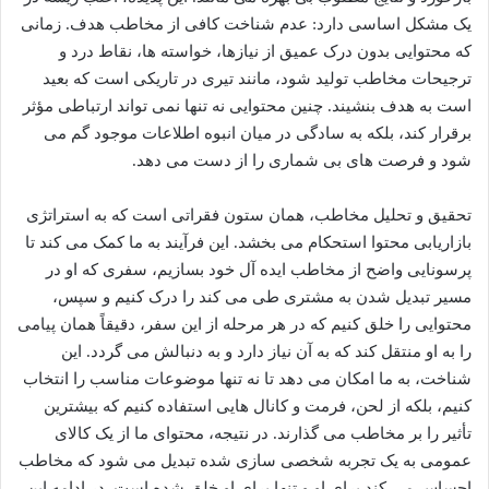
یک مشکل اساسی دارد: عدم شناخت کافی از مخاطب هدف. زمانی
که محتوایی بدون درک عمیق از نیازها، خواسته ها، نقاط درد و
ترجیحات مخاطب تولید شود، مانند تیری در تاریکی است که بعید
است به هدف بنشیند. چنین محتوایی نه تنها نمی تواند ارتباطی مؤثر
برقرار کند، بلکه به سادگی در میان انبوه اطلاعات موجود گم می
شود و فرصت های بی شماری را از دست می دهد.
تحقیق و تحلیل مخاطب، همان ستون فقراتی است که به استراتژی
بازاریابی محتوا استحکام می بخشد. این فرآیند به ما کمک می کند تا
پرسونایی واضح از مخاطب ایده آل خود بسازیم، سفری که او در
مسیر تبدیل شدن به مشتری طی می کند را درک کنیم و سپس،
محتوایی را خلق کنیم که در هر مرحله از این سفر، دقیقاً همان پیامی
را به او منتقل کند که به آن نیاز دارد و به دنبالش می گردد. این
شناخت، به ما امکان می دهد تا نه تنها موضوعات مناسب را انتخاب
کنیم، بلکه از لحن، فرمت و کانال هایی استفاده کنیم که بیشترین
تأثیر را بر مخاطب می گذارند. در نتیجه، محتوای ما از یک کالای
عمومی به یک تجربه شخصی سازی شده تبدیل می شود که مخاطب
احساس می کند برای او و تنها برای او خلق شده است. در ادامه این