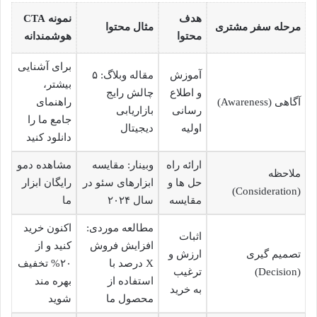
هدف
نمونه CTA
مرحله سفر مشتری
مثال محتوا
محتوا
هوشمندانه
برای آشنایی
آموزش
مقاله وبلاگ: ۵
بیشتر،
و اطلاع
چالش رایج
آگاهی (Awareness)
راهنمای
رسانی
بازاریابی
جامع ما را
اولیه
دیجیتال
دانلود کنید
ارائه راه
وبینار: مقایسه
مشاهده دمو
ملاحظه
حل ها و
ابزارهای سئو در
رایگان ابزار
(Consideration)
مقایسه
سال ۲۰۲۴
ما
مطالعه موردی:
اکنون خرید
اثبات
افزایش فروش
کنید و از
تصمیم گیری
ارزش و
X درصد با
۲۰% تخفیف
(Decision)
ترغیب
استفاده از
بهره مند
به خرید
محصول ما
شوید