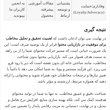
پشتیبانی
مقالات آموزشی
به انجمن
وفاداری/حمایت
و توسعه
پیشرفته
کاربران ما
(Loyalty/Advocacy)
ارتباط
محصول
بپیوندید
نتیجه گیری
در نهایت، می توان اذعان داشت که
اهمیت تحقیق و تحلیل مخاطب
برای موفقیت در بازاریابی محتوا
فراتر از یک توصیه صرف است؛ این
یک ضرورت حیاتی است که مسیر حرکت محتوای شما را از بی راهه
به سمت هدف هموار می کند. بازاریابی محتوا بدون شناخت
مخاطب، مانند ساختن خانه ای بدون نقشه است که دیر یا زود فرو
می ریزد. این فرآیند مستمر و پویا، به شما امکان می دهد تا دائماً با
تغییر نیازها و ترجیحات مخاطبان خود همراه شوید و محتوایی را ارائه
دهید که همواره مرتبط، ارزشمند و مؤثر باشد.
شناخت دقیق و عمیق مخاطب، نه تنها به شما در تولید محتوای
هدفمند کمک می کند، بلکه بهینه سازی منابع، افزایش نرخ تعامل و
تبدیل، و در نهایت، دستیابی به مزیت رقابتی پایدار را تضمین می کند.