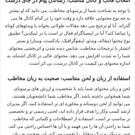
انتخاب قالب و کانال مناسب: رساندن پیام در جای درست
با توجه به شناخت شما از پرسونای مخاطب، می دانید که او بیشتر
به چه نوع محتوایی علاقه دارد و وقت خود را در کدام کانال ها می
گذراند. آیا او ترجیح می دهد مقالات طولانی بخواند یا ویدئوهای کوتاه
را تماشا کند؟ آیا در اینستاگرام فعال تر است یا در لینکدین؟ تطبیق
نوع محتوا (مقاله، ویدئو، اینفوگرافیک، پادکست، وبینار) و بستر
انتشار با ترجیحات مخاطب، شانس دیده شدن و اثربخشی محتوای
شما را به شدت افزایش می دهد. محتوای عالی در کانال اشتباه، به
اندازه محتوای بی کیفیت در کانال درست، بی اثر است.
استفاده از زبان و لحن متناسب: صحبت به زبان مخاطب
لحن و زبان محتوای شما باید با شخصیت و ارزش های پرسونای
شما همخوانی داشته باشد. اگر مخاطب شما دانشجویان هستند،
می توانید از لحن دوستانه و محاوره ای تر استفاده کنید. اگر مدیران
ارشد کسب وکار را هدف قرار داده اید، لحنی رسمی تر و تخصصی
تر مناسب تر است. استفاده از اصطلاحات و کلماتی که مخاطب
شما به راحتی آن ها را می فهمد و با آن ها احساس راحتی می کند،
حس نزدیکی و درک متقابل را تقویت می کند. این صحبت به زبان