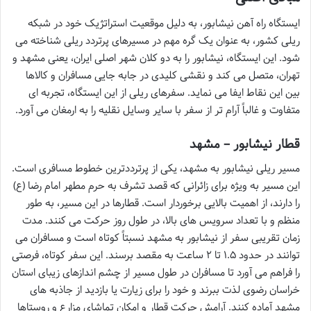
ایستگاه راه آهن نیشابور، به دلیل موقعیت استراتژیک خود در شبکه
ریلی کشور، به عنوان یک گره مهم در مسیرهای پرتردد ریلی شناخته می
شود. این ایستگاه، نیشابور را به دو کلان شهر اصلی ایران، یعنی مشهد و
تهران، متصل می کند و نقشی کلیدی در جابه جایی مسافران و کالاها
بین این نقاط ایفا می نماید. سفرهای ریلی از این ایستگاه، تجربه ای
متفاوت و غالباً آرام تر از سفر با سایر وسایل نقلیه را به ارمغان می آورد.
قطار نیشابور – مشهد
مسیر ریلی نیشابور به مشهد، یکی از پرترددترین خطوط مسافری است.
این مسیر به ویژه برای زائرانی که قصد تشرف به حرم مطهر امام رضا (ع)
را دارند، از اهمیت بالایی برخوردار است. قطارها در این مسیر، به طور
منظم و با تعداد سرویس های بالا، در طول روز حرکت می کنند. مدت
زمان تقریبی سفر از نیشابور به مشهد نسبتاً کوتاه است و مسافران می
توانند در حدود ۱.۵ تا ۲ ساعت به مقصد برسند. این سفر کوتاه، فرصتی
را فراهم می آورد تا مسافران در طول مسیر از چشم اندازهای زیبای استان
خراسان رضوی لذت ببرند و خود را برای زیارت یا بازدید از جاذبه های
مشهد آماده کنند. آرامش حرکت قطار و امکان تماشای مزارع و روستاها