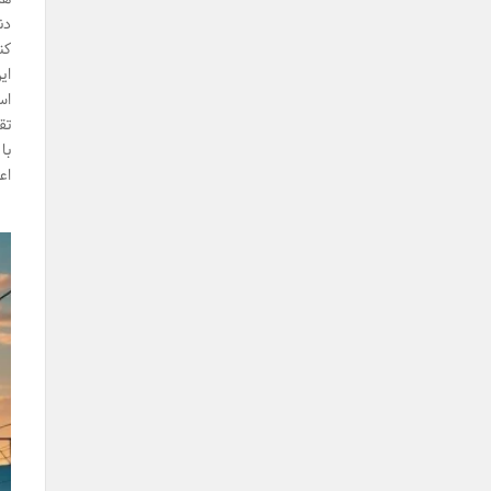
دن
کن
ای
اس
تق
با
اع