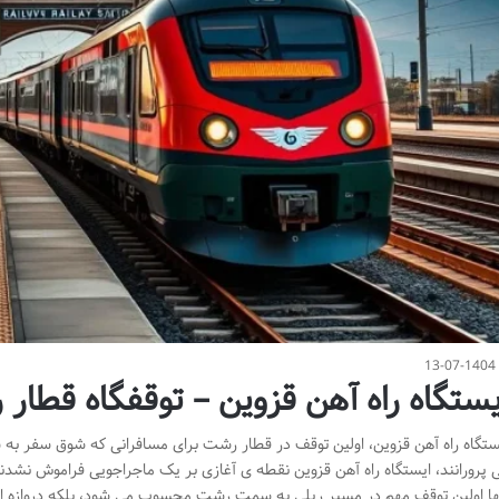
13-07-1404
یستگاه راه آهن قزوین – توقفگاه قطار
ستگاه راه آهن قزوین، اولین توقف در قطار رشت برای مسافرانی که شوق سفر به ش
 پرورانند، ایستگاه راه آهن قزوین نقطه ی آغازی بر یک ماجراجویی فراموش نشدن
ها اولین توقف مهم در مسیر ریلی به سمت رشت محسوب می شود، بلکه دروازه ای 