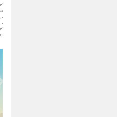
کن
تغ
بر
بس
کا
دا