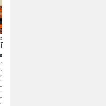
آ
م
آد
ار
سر
سن
صن
تب
بر