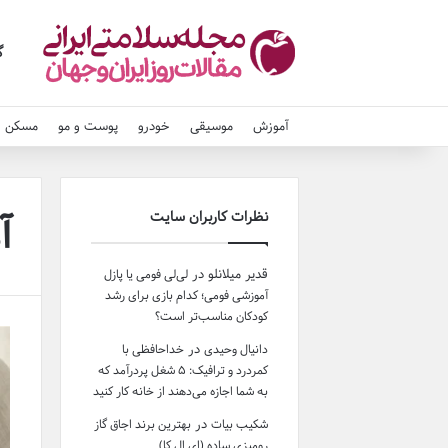
گ
آموزش
موسیقی
خودرو
پوست و مو
مسکن و
آ
نظرات کاربران سایت
قدیر میلانلو
در
لی‌لی فومی یا پازل
آموزشی فومی؛ کدام بازی برای رشد
کودکان مناسب‌تر است؟
در
دانیال وحیدی
خداحافظی با
کمردرد و ترافیک: ۵ شغل پردرآمد که
به شما اجازه می‌دهند از خانه کار کنید
در
شکیب بیات
بهترین برند اجاق گاز
رومیزی ساده (ای ال کا)