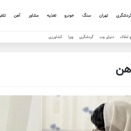
ردشگری
تهران
سنگ
خودرو
تغذیه
مشاور
آهن
تلف
 املاک
دنیای وب
گردشگری
ویزا
کشاورزی
هن