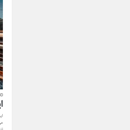
ا
ای
می
تن