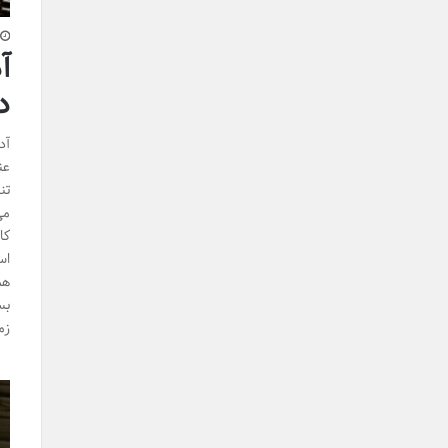
آ
د
آد
عن
تن
می
کا
اس
هم
زم