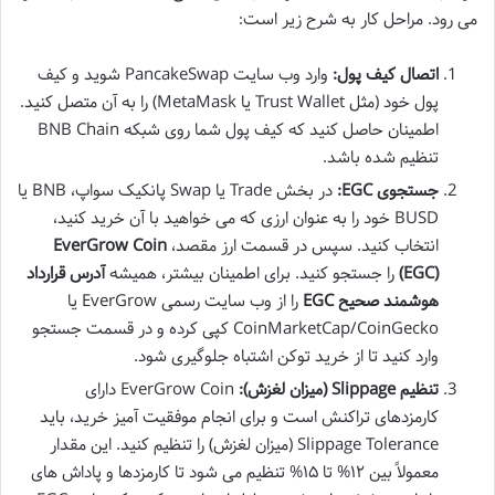
می رود. مراحل کار به شرح زیر است:
اتصال کیف پول:
وارد وب سایت PancakeSwap شوید و کیف
پول خود (مثل Trust Wallet یا MetaMask) را به آن متصل کنید.
اطمینان حاصل کنید که کیف پول شما روی شبکه BNB Chain
تنظیم شده باشد.
جستجوی EGC:
در بخش Trade یا Swap پانکیک سواپ، BNB یا
BUSD خود را به عنوان ارزی که می خواهید با آن خرید کنید،
انتخاب کنید. سپس در قسمت ارز مقصد،
EverGrow Coin
(EGC)
را جستجو کنید. برای اطمینان بیشتر، همیشه
آدرس قرارداد
هوشمند صحیح EGC
را از وب سایت رسمی EverGrow یا
CoinMarketCap/CoinGecko کپی کرده و در قسمت جستجو
وارد کنید تا از خرید توکن اشتباه جلوگیری شود.
تنظیم Slippage (میزان لغزش):
EverGrow Coin دارای
کارمزدهای تراکنش است و برای انجام موفقیت آمیز خرید، باید
Slippage Tolerance (میزان لغزش) را تنظیم کنید. این مقدار
معمولاً بین ۱۲% تا ۱۵% تنظیم می شود تا کارمزدها و پاداش های