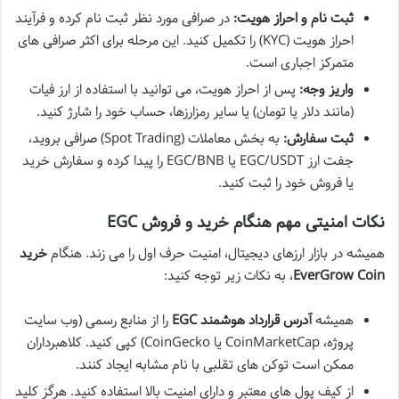
ثبت نام و احراز هویت:
در صرافی مورد نظر ثبت نام کرده و فرآیند
احراز هویت (KYC) را تکمیل کنید. این مرحله برای اکثر صرافی های
متمرکز اجباری است.
واریز وجه:
پس از احراز هویت، می توانید با استفاده از ارز فیات
(مانند دلار یا تومان) یا سایر رمزارزها، حساب خود را شارژ کنید.
ثبت سفارش:
به بخش معاملات (Spot Trading) صرافی بروید،
جفت ارز EGC/USDT یا EGC/BNB را پیدا کرده و سفارش خرید
یا فروش خود را ثبت کنید.
نکات امنیتی مهم هنگام خرید و فروش EGC
همیشه در بازار ارزهای دیجیتال، امنیت حرف اول را می زند. هنگام
خرید
EverGrow Coin
، به نکات زیر توجه کنید:
همیشه
آدرس قرارداد هوشمند EGC
را از منابع رسمی (وب سایت
پروژه، CoinMarketCap یا CoinGecko) کپی کنید. کلاهبرداران
ممکن است توکن های تقلبی با نام مشابه ایجاد کنند.
از کیف پول های معتبر و دارای امنیت بالا استفاده کنید. هرگز کلید