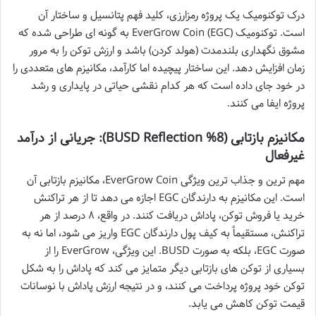
درک توکنومیک یک پروژه رمزارزی، کلید فهم پتانسیل و ساختار آن
است. توکنومیک EverGrow Coin (EGC) به گونه ای طراحی شده که
مشوق نگهداری بلندمدت (هولد کردن) باشد و ارزش توکن را به مرور
زمان افزایش دهد. این ساختار پیچیده اما کارآمد، مکانیزم های متعددی را
در خود جای داده است که هر کدام نقشی حیاتی در پایداری و رشد
پروژه ایفا می کنند.
مکانیزم بازتابی (8% BUSD Reflection): جریانی از درآمد
غیرفعال
مهم ترین و جذاب ترین ویژگی EverGrow Coin، مکانیزم بازتابی آن
است. این مکانیزم به دارندگان EGC اجازه می دهد تا از هر تراکنش
خرید یا فروش توکن، پاداش دریافت کنند. در واقع، ۸ درصد از هر
تراکنش، مستقیماً به کیف پول دارندگان EGC واریز می شود، اما نه به
صورت EGC، بلکه به صورت BUSD. این ویژگی، EverGrow را از
بسیاری از توکن های بازتابی دیگر متمایز می کند که پاداش را به شکل
توکن خود پروژه پرداخت می کنند، و در نتیجه ارزش پاداش با نوسانات
قیمت توکن کاهش می یابد.