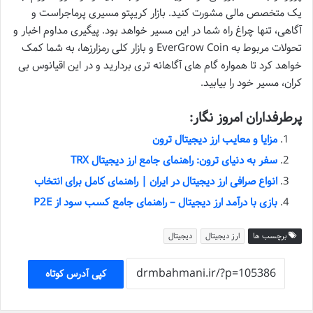
یک متخصص مالی مشورت کنید. بازار کریپتو مسیری پرماجراست و
آگاهی، تنها چراغ راه شما در این مسیر خواهد بود. پیگیری مداوم اخبار و
تحولات مربوط به EverGrow Coin و بازار کلی رمزارزها، به شما کمک
خواهد کرد تا همواره گام های آگاهانه تری بردارید و در این اقیانوس بی
کران، مسیر خود را بیابید.
پرطرفداران امروز نگار:
مزایا و معایب ارز دیجیتال ترون
سفر به دنیای ترون: راهنمای جامع ارز دیجیتال TRX
انواع صرافی ارز دیجیتال در ایران | راهنمای کامل برای انتخاب
بازی با درآمد ارز دیجیتال – راهنمای جامع کسب سود از P2E
برچسب ها
ارز دیجیتال
دیجیتال
کپی آدرس کوتاه