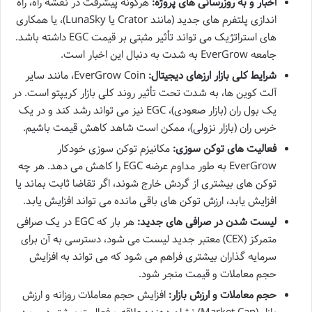
اخبار و به روزرسانی های پروژه:
هرگونه پیشرفت در نقشه راه، راه
اندازی پلتفرم های جدید (مانند Crator یا LunaSky)، یا همکاری
های استراتژیک می تواند تأثیر مثبتی بر قیمت EGC داشته باشد.
جامعه EverGrow به شدت به دنبال این اخبار است.
شرایط کلی بازار ارزهای دیجیتال:
EverGrow Coin، مانند سایر
آلت کوین ها، به شدت تحت تأثیر روند کلی بازار کریپتو است. در
یک بول ران (بازار صعودی)، EGC نیز می تواند رشد کند و در یک
خرس ران (بازار نزولی)، ممکن است شاهد کاهش قیمت باشیم.
فعالیت های توکن سوزی:
مکانیزم توکن سوزی خودکار
EverGrow به طور مداوم عرضه EGC را کاهش می دهد. هر چه
توکن های بیشتری از گردش خارج شوند، اگر تقاضا ثابت بماند یا
افزایش یابد، ارزش توکن های باقی مانده می تواند افزایش یابد.
لیست شدن در صرافی های جدید:
هر بار که EGC در یک صرافی
متمرکز (CEX) معتبر جدید لیست می شود، دسترسی به آن برای
سرمایه گذاران بیشتری فراهم می شود که می تواند به افزایش
حجم معاملات و قیمت منجر شود.
حجم معاملات و ارزش بازار:
افزایش حجم معاملات روزانه و ارزش