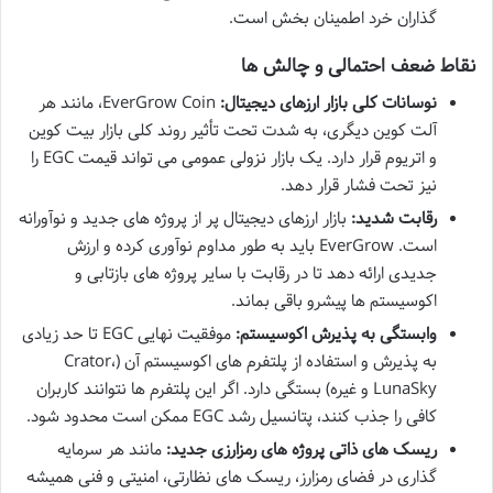
گذاران خرد اطمینان بخش است.
نقاط ضعف احتمالی و چالش ها
نوسانات کلی بازار ارزهای دیجیتال:
EverGrow Coin، مانند هر
آلت کوین دیگری، به شدت تحت تأثیر روند کلی بازار بیت کوین
و اتریوم قرار دارد. یک بازار نزولی عمومی می تواند قیمت EGC را
نیز تحت فشار قرار دهد.
رقابت شدید:
بازار ارزهای دیجیتال پر از پروژه های جدید و نوآورانه
است. EverGrow باید به طور مداوم نوآوری کرده و ارزش
جدیدی ارائه دهد تا در رقابت با سایر پروژه های بازتابی و
اکوسیستم ها پیشرو باقی بماند.
وابستگی به پذیرش اکوسیستم:
موفقیت نهایی EGC تا حد زیادی
به پذیرش و استفاده از پلتفرم های اکوسیستم آن (Crator،
LunaSky و غیره) بستگی دارد. اگر این پلتفرم ها نتوانند کاربران
کافی را جذب کنند، پتانسیل رشد EGC ممکن است محدود شود.
ریسک های ذاتی پروژه های رمزارزی جدید:
مانند هر سرمایه
گذاری در فضای رمزارز، ریسک های نظارتی، امنیتی و فنی همیشه