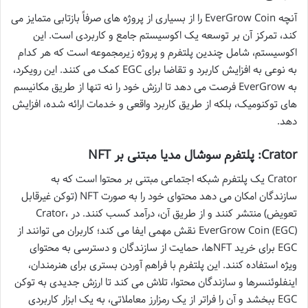
آنچه EverGrow Coin را از بسیاری از پروژه های صرفاً بازتابی متمایز می
کند، تمرکز آن بر توسعه یک اکوسیستم جامع و کاربردی است. این
اکوسیستم، شامل چندین پلتفرم و پروژه زیرمجموعه است که هر کدام
به نوعی به افزایش کاربرد و تقاضا برای EGC کمک می کنند. این رویکرد،
به EverGrow فرصت می دهد تا ارزش خود را نه تنها از طریق مکانیسم
های توکنومیک، بلکه از طریق کاربرد واقعی و خدمات ارائه شده، افزایش
دهد.
Crator: پلتفرم سوشال مدیا مبتنی بر NFT
Crator یک پلتفرم شبکه اجتماعی مبتنی بر محتوا است که به
سازندگان امکان می دهد محتوای خود را به صورت NFT (توکن غیرقابل
تعویض) منتشر کنند و از طریق آن، درآمد کسب کنند. در Crator،
EverGrow Coin (EGC) نقش مهمی ایفا می کند؛ کاربران می توانند از
EGC برای خرید NFTها، حمایت از سازندگان و دسترسی به محتوای
ویژه استفاده کنند. این پلتفرم با فراهم آوردن بستری برای هنرمندان،
اینفلوئنسرها و سازندگان محتوا، تلاش می کند تا ارزش جدیدی به توکن
EGC ببخشد و آن را فراتر از یک رمزارز معاملاتی، به یک ابزار کاربردی