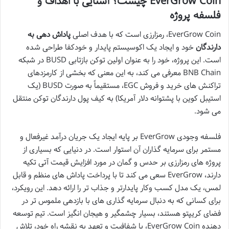
EverGrow Coin چیست؟ آشنایی با اهداف و
فلسفه پروژه
EverGrow Coin، رمزارزی است که با هدف اصلی
پاداش دهی به
دارندگان
خود و ایجاد یک اکوسیستم پایدار و خودکفا طراحی شده
است. این پروژه، خود را به عنوان اولین توکن بازتابی BUSD در شبکه
BNB Chain معرفی می کند، به این معنی که بخشی از کارمزدهای
تراکنش های خرید و فروش EGC، مستقیماً به صورت BUSD (یک
استیبل کوین با پشتوانه دلار آمریکا) به کیف پول دارندگان توکن منتقل
می شود.
فلسفه وجودی EverGrow بر پایه ایجاد یک جریان درآمد غیرفعال و
مستمر برای سرمایه گذاران آن استوار است. در دنیایی که بسیاری از
پروژه های رمزارزی بر حدس و گمان در مورد افزایش قیمت آتی تکیه
دارند، EverGrow سعی می کند تا با پرداخت پاداش های منظم و قابل
لمس، یک مدل کسب وکار پایدارتر و جذاب تر را ارائه دهد. این رویکرد،
برای کسانی که به دنبال سرمایه گذاری های با بازدهی ملموس تر در
فضای کریپتو هستند، بسیار چشمگیر و هیجان انگیز است. تیم توسعه
دهنده EverGrow Coin، با شفافیت و تعهد به نقشه راه خود، تلاش