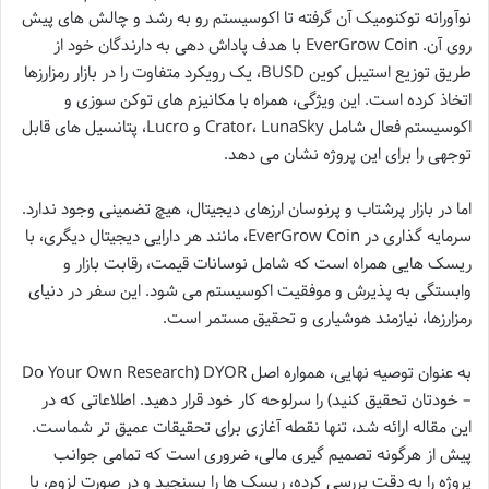
نوآورانه توکنومیک آن گرفته تا اکوسیستم رو به رشد و چالش های پیش
روی آن. EverGrow Coin با هدف پاداش دهی به دارندگان خود از
طریق توزیع استیبل کوین BUSD، یک رویکرد متفاوت را در بازار رمزارزها
اتخاذ کرده است. این ویژگی، همراه با مکانیزم های توکن سوزی و
اکوسیستم فعال شامل Crator، LunaSky و Lucro، پتانسیل های قابل
توجهی را برای این پروژه نشان می دهد.
اما در بازار پرشتاب و پرنوسان ارزهای دیجیتال، هیچ تضمینی وجود ندارد.
سرمایه گذاری در EverGrow Coin، مانند هر دارایی دیجیتال دیگری، با
ریسک هایی همراه است که شامل نوسانات قیمت، رقابت بازار و
وابستگی به پذیرش و موفقیت اکوسیستم می شود. این سفر در دنیای
رمزارزها، نیازمند هوشیاری و تحقیق مستمر است.
به عنوان توصیه نهایی، همواره اصل DYOR (Do Your Own Research
– خودتان تحقیق کنید) را سرلوحه کار خود قرار دهید. اطلاعاتی که در
این مقاله ارائه شد، تنها نقطه آغازی برای تحقیقات عمیق تر شماست.
پیش از هرگونه تصمیم گیری مالی، ضروری است که تمامی جوانب
پروژه را به دقت بررسی کرده، ریسک ها را بسنجید و در صورت لزوم، با