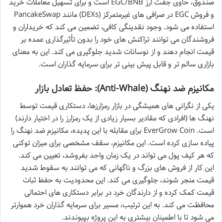
صندوق، حاوی جفت ارز EGC/BNB است و برای تسهیل معاملات خرید
و فروش EGC در صرافی های غیرمتمرکز (DEXs) مانند PancakeSwap
استفاده می شود. وجود نقدینگی کافی، تضمین می کند که خریداران و
فروشندگان می توانند تراکنش های خود را بدون تأثیرگذاری عمده بر
قیمت انجام دهند و از نوسانات شدید جلوگیری می کند. این به معنای
بازاری سالم تر و قابل پیش بینی تر برای سرمایه گذاران است.
مکانیزم ضد نهنگ (Anti-Whale): حفظ تعادل بازار
یکی از نگرانی های همیشگی در بازار رمزارزها، دستکاری قیمت توسط
نهنگ ها (افرادی که مقادیر بسیار زیادی از یک رمزارز را در اختیار دارند)
است. EverGrow Coin برای مقابله با این پدیده، مکانیزم ضد نهنگ را
پیاده سازی کرده است. این مکانیزم، سقف مشخصی برای میزان توکنی
که هر کیف پول می تواند در یک زمان واحد بفروشد، تعیین می کند.
این کار از فروش های بزرگ و ناگهانی که می توانند به سقوط شدید
قیمت منجر شوند، جلوگیری می کند. این محدودیت به حفظ ثبات
قیمت کمک کرده و از دارندگان خرد در برابر دستکاری های احتمالی
محافظت می کند. به این ترتیب، مسیر برای سرمایه گذاران خرد هموارتر
می شود تا با اطمینان بیشتری به این پروژه بپیوندند.