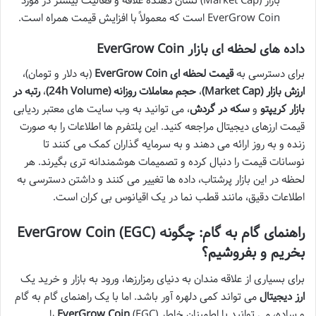
بازار (Market Cap) نشان دهنده علاقه و فعالیت بیشتر در مورد
EverGrow Coin است که معمولاً با افزایش قیمت همراه است.
داده های لحظه ای بازار EverGrow Coin
برای دسترسی به
قیمت لحظه ای EverGrow Coin
(به دلار و تومان)،
ارزش بازار (Market Cap)
،
حجم معاملات روزانه (24h Volume)
،
رتبه در
بازار کریپتو
و
سکه در گردش
، می توانید به وب سایت های معتبر ردیابی
قیمت ارزهای دیجیتال مراجعه کنید. این پلتفرم ها اطلاعات را به صورت
زنده و به روز ارائه می دهند و به سرمایه گذاران کمک می کنند تا
نوسانات قیمت را دنبال کرده و تصمیمات هوشمندانه تری بگیرند. هر
لحظه در این بازار پرشتاب، داده ها تغییر می کنند و داشتن دسترسی به
اطلاعات دقیق، مانند قطب نما در یک اقیانوس بی کران است.
راهنمای گام به گام: چگونه EverGrow Coin (EGC)
بخریم و بفروشیم؟
برای بسیاری از علاقه مندان به دنیای رمزارزها، ورود به بازار و خرید یک
ارز دیجیتال
می تواند کمی دلهره آور باشد. اما با یک راهنمای گام به گام
و ساده، می توانید با اطمینان خاطر
EverGrow Coin
(EGC) را