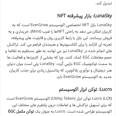
تبدیل کند.
LunaSky: بازار پیشرفته NFT
LunaSky بازار NFT اختصاصی اکوسیستم EverGrow است که به
کاربران امکان می دهد به راحتی NFTها را ضرب (Mint)، خریداری و به
فروش برسانند. این بازار با رابط کاربری روان و قابلیت های پیشرفته،
تجربه ای کارآمد را برای کلکسیونرها و هنرمندان فراهم می کند. تراکنش
های انجام شده در LunaSky نیز می توانند به طور مستقیم به تقاضا و
حجم معاملات EGC کمک کنند، چرا که بخشی از کارمزدها و فعالیت ها
به سمت توکنومیک EGC بازمی گردد. LunaSky پلی است میان دنیای
هنر دیجیتال و نوآوری بلاکچین، که پتانسیل زیادی برای جذب کاربران
جدید به اکوسیستم EverGrow دارد.
Lucro: توکن ابزار اکوسیستم
Lucro (LCR) توکن ابزار (Utility Token) اکوسیستم EverGrow است
که برای تسهیل تراکنش ها و تعاملات درون پلتفرم های مختلف این
اکوسیستم طراحی شده است. Lucro به عنوان یک
توکن مکمل EGC