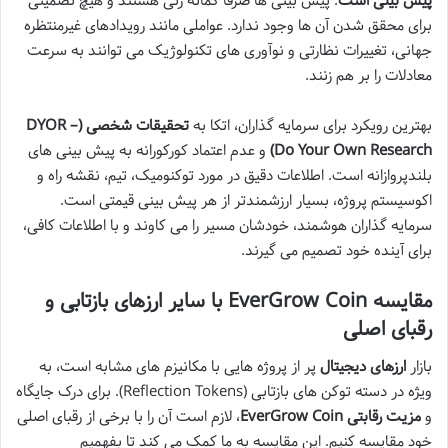
پیش بینی است
. پیش بینی ها صرفاً گمانه زنی هستند و هیچ تضمینی
برای محقق شدن آن ها وجود ندارد. عواملی مانند رویدادهای غیرمنتظره
جهانی، تغییرات نظارتی و نوآوری های تکنولوژیک می توانند به سرعت
معادلات را بر هم زنند.
بهترین رویکرد برای سرمایه گذاران، اتکا به
تحقیقات شخصی (DYOR –
Do Your Own Research)
و عدم اعتماد کورکورانه به پیش بینی های
بلندپروازانه است. اطلاعات دقیق در مورد توکنومیک، تیم، نقشه راه و
اکوسیستم پروژه، بسیار ارزشمندتر از هر پیش بینی قیمتی است.
سرمایه گذاران هوشمند، خودشان مسیر را می کاوند و با اطلاعات کافی،
برای آینده خود تصمیم می گیرند.
مقایسه EverGrow Coin با سایر ارزهای بازتابی و
رقبای اصلی
بازار
ارزهای دیجیتال
پر از پروژه هایی با مکانیزم های مشابه است، به
ویژه در دسته توکن های بازتابی (Reflection Tokens). برای درک جایگاه
و
مزیت رقابتی EverGrow Coin
، لازم است آن را با برخی از رقبای اصلی
خود مقایسه کنیم. این مقایسه به ما کمک می کند تا بفهمیم