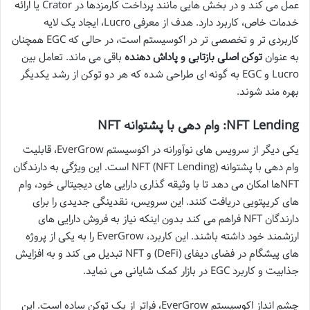
عمل می کند و در بخش هایی مانند پرداخت کارمزدها در Crator یا ارائه
خدمات خاص، کاربرد دارد. هدف از معرفی Lucro، ایجاد یک لایه
کاربردی تر و تخصصی تر در اکوسیستم است، در حالی که EGC همچنان
به عنوان
توکن اصلی بازتابی و پاداش دهنده
باقی می ماند. تعامل بین
Lucro و EGC به گونه ای طراحی شده که هر دو توکن از رشد یکدیگر
بهره مند شوند.
NFT Lending: وام دهی با پشتوانه NFT
یکی دیگر از سرویس های نوآورانه در اکوسیستم EverGrow، قابلیت
وام دهی با پشتوانه NFT (NFT Lending) است. این ویژگی به دارندگان
NFTها امکان می دهد تا با وثیقه گذاری دارایی های دیجیتالی خود، وام
های کریپتویی دریافت کنند. این سرویس، نقدینگی جدیدی را برای
دارندگان NFT فراهم می کند بدون اینکه نیاز به فروش دارایی های
ارزشمند خود داشته باشند. این کاربرد، EverGrow را به یکی از پروژه
های پیشگام در فضای دیفای (DeFi) و NFT تبدیل می کند و به افزایش
جذابیت و کاربرد EGC در بازار کمک شایانی می نماید.
چشم انداز اکوسیستم EverGrow، فراتر از یک توکن ساده است. این