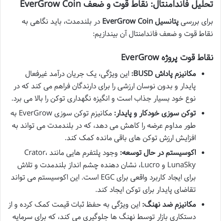
تحلیل فاندامنتال: نقاط قوت و ضعف EverGrow Coin
برای بررسی
پتانسیل EverGrow Coin
در بلندمدت، باید نگاهی به
نقاط قوت و ضعف فاندامنتال آن بیندازیم:
نقاط قوت پروژه EverGrow
مکانیزم پاداش BUSD:
این ویژگی، یک جریان درآمد غیرفعال
پایدار و بدون نوسان ارزشی را برای دارندگان فراهم می کند که در
نوع خود بسیار جذاب است و انگیزه نگهداری توکن را بالا می برد.
توکن سوزی خودکار و پایدار:
مکانیزم توکن سوزی EverGrow به
طور مداوم عرضه را کاهش می دهد، که در بلندمدت می تواند به
افزایش ارزش توکن های باقی مانده کمک کند.
اکوسیستم در حال توسعه:
وجود پلتفرم هایی مانند Crator،
LunaSky و Lucro، نشان دهنده چشم انداز بلندمدت و تلاش
برای ایجاد کاربرد واقعی برای EGC است. این اکوسیستم می تواند
تقاضای پایدار برای توکن ایجاد کند.
مکانیزم ضد نهنگ:
این ویژگی به حفظ ثبات قیمت کمک کرده و از
دستکاری بازار توسط نهنگ ها جلوگیری می کند، که برای سرمایه