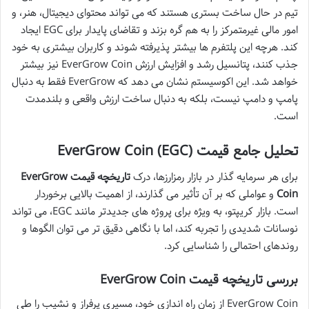
تیم در حال ساخت بستری هستند که می تواند محتوای دیجیتال، هنر، و
امور مالی غیرمتمرکز را به هم گره بزند و تقاضای پایدار برای EGC ایجاد
کند. هرچه این پلتفرم ها بیشتر پذیرفته شوند و کاربران بیشتری به خود
جذب کنند، پتانسیل رشد و افزایش ارزش EverGrow Coin نیز بیشتر
خواهد شد. این اکوسیستم نشان می دهد که EverGrow فقط به دنبال
پامپ و دامپ نیست، بلکه به دنبال ساخت ارزش واقعی و بلندمدت
است.
تحلیل جامع قیمت EverGrow Coin (EGC)
برای هر سرمایه گذار در بازار رمزارزها، درک
تاریخچه قیمت EverGrow
Coin
و عواملی که بر آن تأثیر می گذارند، از اهمیت بالایی برخوردار
است. بازار کریپتو، به ویژه برای پروژه های جدیدتر مانند EGC، می تواند
نوسانات شدیدی را تجربه کند، اما با نگاهی دقیق تر می توان الگوها و
روندهای احتمالی را شناسایی کرد.
بررسی تاریخچه قیمت EverGrow Coin
EverGrow Coin از زمان راه اندازی خود، مسیری پرفراز و نشیب را طی