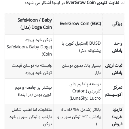
اما
تفاوت کلیدی EverGrow Coin
در اینجا آشکار می شود:
SafeMoon / Baby
ویژگی
EverGrow Coin (EGC)
Doge Coin (مثال)
توکن خود پروژه
واحد
BUSD (استیبل کوین با
(SafeMoon، Baby Doge
پاداش
پشتوانه دلار)
Coin)
ثبات ارزش
بسیار بالا، بدون نوسان
وابسته به نوسان قیمت
پاداش
بازار
توکن خود پروژه
توسعه پلتفرم های
تمرکز
بیشتر بر جامعه و میم
کاربردی (Crator,
اکوسیستم
کوین بودن (در ابتدا)
LunaSky, Lucro)
کارمزد
بالاتر (شامل ۸% BUSD
متفاوت، اما اغلب شامل
خرید/
پاداش، ۳% توکن سوزی و
بازتاب و توکن سوزی خود
فروش
…)
توکن