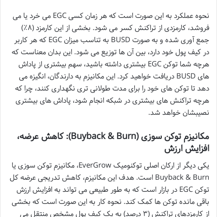
نحوه عملکرد به این صورت است که هر زمان کسی EGC می خرد یا می
فروشد، کارمزدی از تراکنش کسر می شود. بخشی از این کارمزد (۸٪)
جمع آوری شده و به صورت BUSD به تناسب میزان EGC که هر کاربر
در کیف پول خود دارد، بین آن ها توزیع می شود. این بدان معناست که
هرچه شما توکن EGC بیشتری داشته باشید، سهم بیشتری از پاداش
های BUSD دریافت خواهید کرد. این مکانیزم به دارندگان، انگیزه می
دهد تا توکن های خود را برای مدت طولانی تری نگهداری کنند، چرا که
هرچه تراکنش های بیشتری در شبکه انجام شود، پاداش های بیشتری
نصیبشان خواهد شد.
مکانیزم توکن سوزی (Buyback & Burn): کاهش عرضه،
افزایش ارزش
یکی دیگر از ارکان اصلی توکنومیک EverGrow، مکانیزم توکن سوزی یا
Buyback & Burn است. هدف این مکانیزم، کاهش تدریجی عرضه کل
توکن EGC در بازار است که به طور طبیعی می تواند به افزایش ارزش
باقی مانده توکن ها کمک کند. نحوه کار به این صورت است که بخشی
از کارمزدهای تراکنش (۳ درصد) به یک کیف پول مشخص منتقل می