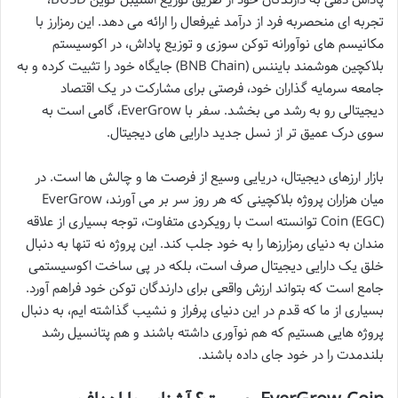
تجربه ای منحصربه فرد از درآمد غیرفعال را ارائه می دهد. این رمزارز با
مکانیسم های نوآورانه توکن سوزی و توزیع پاداش، در اکوسیستم
بلاکچین هوشمند بایننس (BNB Chain) جایگاه خود را تثبیت کرده و به
جامعه سرمایه گذاران خود، فرصتی برای مشارکت در یک اقتصاد
دیجیتالی رو به رشد می بخشد. سفر با EverGrow، گامی است به
سوی درک عمیق تر از نسل جدید دارایی های دیجیتال.
بازار ارزهای دیجیتال، دریایی وسیع از فرصت ها و چالش ها است. در
میان هزاران پروژه بلاکچینی که هر روز سر بر می آورند، EverGrow
Coin (EGC) توانسته است با رویکردی متفاوت، توجه بسیاری از علاقه
مندان به دنیای رمزارزها را به خود جلب کند. این پروژه نه تنها به دنبال
خلق یک دارایی دیجیتال صرف است، بلکه در پی ساخت اکوسیستمی
جامع است که بتواند ارزش واقعی برای دارندگان توکن خود فراهم آورد.
بسیاری از ما که قدم در این دنیای پرفراز و نشیب گذاشته ایم، به دنبال
پروژه هایی هستیم که هم نوآوری داشته باشند و هم پتانسیل رشد
بلندمدت را در خود جای داده باشند.