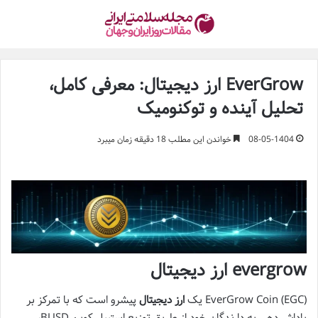
EverGrow ارز دیجیتال: معرفی کامل،
تحلیل آینده و توکنومیک
08-05-1404
خواندن این مطلب 18 دقیقه زمان میبرد
evergrow ارز دیجیتال
EverGrow Coin (EGC) یک
ارز دیجیتال
پیشرو است که با تمرکز بر
پاداش دهی به دارندگان خود از طریق توزیع استیبل کوین BUSD،