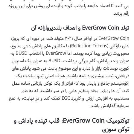
می کنند تا اعتماد جامعه را جلب کرده و آینده ای روشن برای این پروژه
رقم بزنند.
تولد EverGrow Coin و اهداف بلندپروازانه آن
EverGrow Coin در اواخر سال ۲۰۲۱ متولد شد، در دوره ای که پروژه
های بازتابی (Reflection Tokens) با مکانیزم های پاداش دهی متنوع،
محبوبیت زیادی پیدا کرده بودند. اما EverGrow با انتخاب BUSD به
عنوان واحد پاداش، گام بزرگی برداشت. BUSD به عنوان یک استیبل
کوین، نوسانات بازار را ندارد و این موضوع باعث می شود پاداش های
دریافتی، ثبات بیشتری داشته باشند. هدف اصلی تیم، ساخت یک
اکوسیستم جامع و پایدار بود که فراتر از یک توکن بازتابی ساده عمل
کند. آن ها رویای ایجاد پلتفرم هایی را در سر داشتند که به طور
مستقیم، به افزایش ارزش و کاربرد EGC کمک کند و در نهایت، به نفع
سرمایه گذارانش باشد.
توکنومیک EverGrow Coin: قلب تپنده پاداش و
توکن سوزی