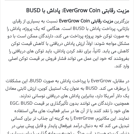
مزیت رقابتی EverGrow Coin: پاداش با BUSD
بزرگترین
مزیت رقابتی EverGrow Coin
نسبت به بسیاری از رقبای
بازتابی، پرداخت پاداش با BUSD است. هنگامی که یک پروژه، پاداش را
به صورت توکن خود پروژه پرداخت می کند، دارندگان ممکن است با دو
مشکل مواجه شوند: اولاً، ارزش پاداش دریافتی با کاهش قیمت توکن
کاهش می یابد. ثانیاً، برای نقد کردن پاداش، باید توکن های دریافتی را
بفروشند که خود این عمل می تواند فشار فروش بر قیمت توکن اصلی
وارد کند.
در مقابل، EverGrow با پرداخت پاداش به صورت BUSD، این مشکلات
را برطرف می کند. BUSD به عنوان یک استیبل کوین، ارزش ثابتی معادل
یک دلار آمریکا دارد، بنابراین پاداش های دریافتی نوسانی ندارند.
همچنین، دارندگان می توانند بدون تأثیرگذاری بر قیمت EGC، BUSD
های خود را نقد کنند یا از آن ها در سایر فعالیت های مالی استفاده
نمایند. این مکانیزم، EverGrow را به گزینه ای جذاب تر برای کسانی
تبدیل می کند که به دنبال درآمد غیرفعال پایدار و قابل پیش بینی در
دنیای کریپتو هستند. این ویژگی، تجربه سرمایه گذاری را برای بسیاری از