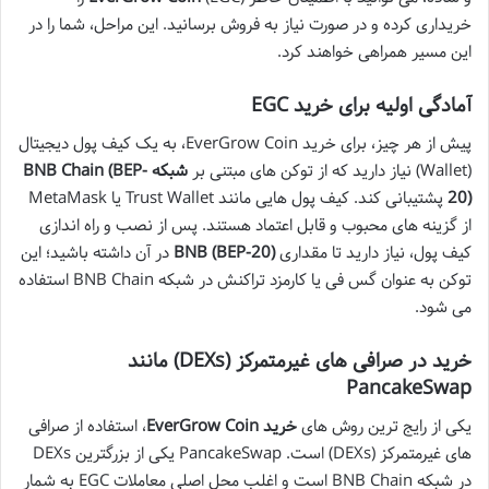
خریداری کرده و در صورت نیاز به فروش برسانید. این مراحل، شما را در
این مسیر همراهی خواهند کرد.
آمادگی اولیه برای خرید EGC
پیش از هر چیز، برای خرید EverGrow Coin، به یک کیف پول دیجیتال
(Wallet) نیاز دارید که از توکن های مبتنی بر
شبکه BNB Chain (BEP-
20)
پشتیبانی کند. کیف پول هایی مانند Trust Wallet یا MetaMask
از گزینه های محبوب و قابل اعتماد هستند. پس از نصب و راه اندازی
کیف پول، نیاز دارید تا مقداری
BNB (BEP-20)
در آن داشته باشید؛ این
توکن به عنوان گس فی یا کارمزد تراکنش در شبکه BNB Chain استفاده
می شود.
خرید در صرافی های غیرمتمرکز (DEXs) مانند
PancakeSwap
یکی از رایج ترین روش های
خرید EverGrow Coin
، استفاده از صرافی
های غیرمتمرکز (DEXs) است. PancakeSwap یکی از بزرگترین DEXs
در شبکه BNB Chain است و اغلب محل اصلی معاملات EGC به شمار