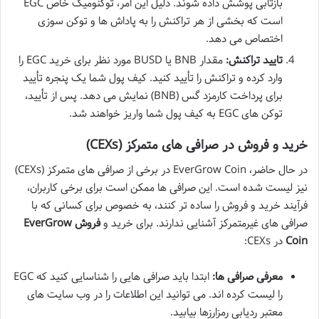
بازتابی پوشش داده شوند. دلیل این امر، توکنومیک خاص EGC
است که بخشی از هر تراکنش را به پاداش ها و توکن سوزی
اختصاص می دهد.
تایید تراکنش:
مقدار BNB یا BUSD مورد نظر برای خرید EGC را
وارد کرده و تراکنش را تأیید کنید. کیف پول شما یک پنجره تأیید
برای پرداخت کارمزد گس (BNB) نمایش می دهد. پس از تأیید،
توکن های EGC به کیف پول شما واریز خواهند شد.
خرید و فروش در صرافی های متمرکز (CEXs)
در حال حاضر، EverGrow Coin در برخی از صرافی های متمرکز (CEXs)
نیز لیست شده است. این صرافی ها ممکن است برای برخی کاربران،
فرآیند خرید و فروش را ساده تر کنند، به خصوص برای کسانی که با
صرافی های غیرمتمرکز آشنایی ندارند. برای خرید و
فروش EverGrow
Coin
در CEXs:
معرفی صرافی ها:
ابتدا باید صرافی هایی را شناسایی کنید که EGC
را لیست کرده اند. می توانید این اطلاعات را در وب سایت های
معتبر ردیابی رمزارزها بیابید.