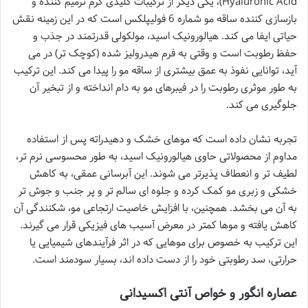
Hyaluronic Acid)، یکی دیگر از ترکیبات کلیدی کرم ترمیم کننده و
بازسازی کننده ساقه مو شماره 6 فولیپلکس است که در این زمینه نقش
حیاتی ایفا می کند. هیالورونیک اسید، مولکولی قدرتمند در جذب و
حفظ رطوبت است و وقتی به فرم هیدرولیز شده (کوچک تر) در می
آید، توانایی نفوذ به عمق بیشتری از ساقه مو را پیدا می کند. این ترکیب
به طور موثری رطوبت را در فیبرهای مو به دام انداخته و از تبخیر آن
جلوگیری می کند.
تجربه نشان داده است که موهای خشک و دهیدراته پس از استفاده
مداوم از محصولاتی حاوی هیالورونیک اسید، به طور محسوسی نرم تر،
لطیف تر و انعطاف پذیرتر می شوند. این آبرسانی عمقی، به کاهش
خشکی و زبری مو کمک کرده و جلوه ای سالم تر و پر جنب و جوش تر
به آن می بخشد. همچنین، با افزایش خاصیت ارتجاعی مو، شکنندگی آن
کاهش یافته و موها کمتر در معرض آسیب های فیزیکی قرار می گیرند.
این ترکیب به خصوص برای موهایی که در اثر فرآیندهای شیمیایی یا
حرارتی، سد رطوبتی خود را از دست داده اند، بسیار سودمند است.
عصاره انگور و خواص آنتی اکسیدانی