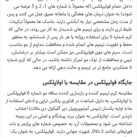
داخل حمام فولیپلکس (که معمولاً با شماره های 1، 2 و 3 عرضه می
شوند) به عنوان درمان های هفتگی یا ماهانه عمیق عمل می کنند و پس
از مدت زمان مشخصی نیاز به آبکشی دارند. ماسک ها معمولاً ترکیبات
غلیظ تری دارند و برای ترمیم های شدیدتر به کار می روند، در حالی که
کرم شماره 6 برای استفاده روزانه یا هر بار پس از شستشو، به منظور
حفظ و تقویت ترمیم های انجام شده و محافظت مداوم از مو مناسب
است. سرم های موی فولیپلکس نیز ممکن است بیشتر بر درخشش،
نرمی و محافظت از نوک مو تمرکز داشته باشند، در حالی که کرم شماره
6 عملکردی جامع تر در ترمیم و حالت دهی ارائه می دهد.
جایگاه فولیپلکس در مقایسه با اولاپلکس
مقایسه کرم ترمیم کننده و بازسازی کننده ساقه مو شماره 6 فولیپلکس
با اولاپلکس، به دلیل شباهت در فناوری پلکس تراپی و ادعای استفاده از
ماده اولیه یکسان (بیس آمینوپروپیل دی گلیکول دی مالات) اجتناب
ناپذیر است. اولاپلکس به عنوان برند پیشگام و اصلی در این زمینه
شناخته می شود و محصولات آن، به خصوص شماره های پرایمر و باند
فورتیفایر (مانند No.3), شهرت جهانی دارند. فولیپلکس، به عنوان یک