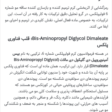
رمزگشایی از اثربخشی کرم ترمیم کننده و بازسازی کننده ساقه مو شماره
6 فولیپلکس، در گرو تحلیل دقیق ترکیبات به کار رفته در آن است. این
ترکیبات، به خصوص ماده فعال اصلی، نقش کلیدی در ترمیم و احیای مو
ایفا می کنند.
Bis-Aminopropyl Diglycol Dimaleate؛ قلب فناوری
پلکس
در هسته فرمولاسیون کرم فولیپلکس شماره 6، ترکیبی به نام
بیس
آمینوپروپیل دی گلیکول دی مالات (Bis-Aminopropyl Diglycol
Dimaleate)
قرار دارد. این ترکیب، همان ماده ای است که فناوری پلکس
بر پایه آن بنا شده و شهرت خود را مدیون توانایی شگفت انگیزش در
ترمیم پیوندهای دی سولفیدی شکسته مو است. پیوندهای دی
سولفیدی، ساختارهای پروتئینی حیاتی در کورتکس مو هستند که
مسئول استحکام، انعطاف پذیری و سلامت کلی مو می باشند.
فرآیندهای شیمیایی مانند دکلره، رنگ، فر و صافی دائم، و همچنین
آسیب های حرارتی، این پیوندها را شکسته و منجر به ضعف و شکنندگی
مو می شوند.