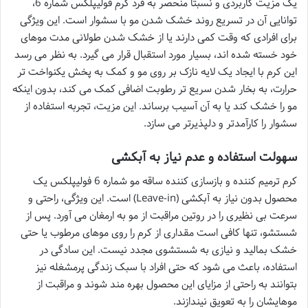
یک مزیت کاربردی و نسبتاً منحصر به فرد کرم فولیپلکس شماره 6،
توانایی آن در تسریع روند خشک شدن مو با سشوار است. این ویژگی
برای افرادی که وقت کمی دارند یا از خشک شدن طولانی مدت موهای
خود خسته شده اند، بسیار مورد استقبال قرار می گیرد. به نظر می رسد
این کرم با ایجاد یک لایه نازک بر روی مو و کمک به پخش یکنواخت تر
حرارت، به بخار شدن سریع تر رطوبت اضافی کمک می کند، بدون اینکه
مو را خشک کند یا به آن آسیب برساند. این مزیت، تجربه استفاده از
سشوار را کارآمدتر و دلپذیرتر می سازد.
سهولت استفاده و عدم نیاز به آبکشی
کرم ترمیم کننده و بازسازی کننده ساقه مو شماره 6 فولیپلکس یک
محصول بدون نیاز به آبکشی (Leave-in) است. این ویژگی، راحتی و
سرعت بی نظیری را در روتین مراقبت از مو به ارمغان می آورد. پس از
شستشو، تنها کافی است مقداری از کرم را روی موهای مرطوب یا حتی
خشک بمالید و نیازی به شستشوی مجدد نیست. این سادگی در
استفاده، باعث می شود که حتی افراد با سبک زندگی پرمشغله نیز
بتوانند به راحتی از مزایای این محصول بهره مند شوند و مراقبت از
موهایشان را به تعویق نیندازند.