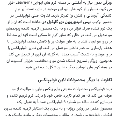
ویژگی بدون نیاز به آبکشی در دسته کرم های لیو-این (Leave-in) قرار
می گیرد. بسیاری از کرم های لیو-این موجود در بازار، عمدتاً بر نرم
کنندگی، آبرسانی و کنترل وز تمرکز دارند. تفاوت اصلی فولیپلکس در
حضور ترکیب
بیس آمینوپروپیل دی گلیکول دی مالات
است که آن را از
یک نرم کننده صرف فراتر برده و به یک محصول ترمیم کننده پیوندهای
مو تبدیل می کند. در حالی که سایر کرم ها ممکن است لایه ای محافظ
بر روی مو ایجاد کنند یا به طور موقت وز را کاهش دهند، فولیپلکس با
هدف بازسازی ساختار داخلی مو عمل می کند. این تمایز، فولیپلکس را
برای موهای به شدت آسیب دیده، به گزینه ای قوی تر تبدیل می کند.
همچنین، ویژگی تسریع خشک شدن مو و محافظت حرارتی گسترده آن،
در همه کرم های لیو-این دیگر به این شکل دیده نمی شود.
تفاوت با دیگر محصولات لاین فولیپلکس
برند فولیپلکس محصولات متنوعی برای پلکس تراپی و مراقبت از مو
عرضه می کند که هر کدام کاربرد خاص خود را دارند. کرم ترمیم کننده و
بازسازی کننده ساقه مو شماره 6 فولیپلکس عمدتاً به عنوان یک
محصول مکمل در روتین روزانه و به عنوان یک استایلر ترمیم کننده بدون
آبکشی شناخته می شود. در مقابل، محصولات دیگری مانند ماسک های