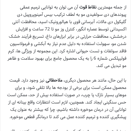
از جمله مهمترین
نقاط قوت
آن می توان به توانایی ترمیم عمقی
پیوندهای دی سولفیدی مو به لطف ترکیب بیس آمینوپروپیل دی
گلیکول دی مالات، آبرسانی قوی با هیالورونیک اسید، محافظت آنتی
اکسیدانی توسط عصاره انگور، کنترل وز مو تا 72 ساعت و افزایش
درخشش، محافظت حرارتی در برابر ابزارهای داغ، تسریع فرآیند خشک
شدن مو، سهولت استفاده به دلیل عدم نیاز به آبکشی و فرمولاسیون
فاقد سولفات و تست حیوانی اشاره کرد. این مجموعه از ویژگی ها، کرم
فولیپلکس شماره 6 را به یک محصول جامع برای بهبود سلامت و ظاهر
مو تبدیل می کند.
با این حال، مانند هر محصول دیگری،
ملاحظاتی
نیز وجود دارد. قیمت
محصول ممکن است برای برخی از بودجه ها بالا تلقی شود، و برای
موهای بسیار نازک یا چرب، در صورت استفاده بیش از حد، ممکن است
حس سنگینی ایجاد کند. همچنین، لازم است انتظارات واقع بینانه ای از
توانایی آن در درمان موخوره داشته باشیم، چرا که بیشتر به عنوان یک
پیشگیری کننده و ترمیم کننده عمل می کند تا درمانگر قطعی موخوره.