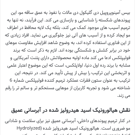
بیس آمینوپروپیل دی گلیکول دی مالات با نفوذ به عمق ساقه مو، این
پیوندهای شکسته را شناسایی و بازسازی می کند. این فرآیند، نه تنها به
ترمیم آسیب های موجود کمک می کند، بلکه یک لایه محافظ در اطراف
مو ایجاد کرده و از آسیب های آتی نیز جلوگیری می نماید. افراد زیادی که
از این فناوری استفاده کرده اند، به وضوح شاهد افزایش مقاومت موهای
خود در برابر کشش و شکستگی بوده اند. لازم به ذکر است که برند
فولیپلکس ادعا می کند ماده اولیه محصولاتش دارای پتنت آمریکایی و
مشابه با برند رده اول دنیا، اولاپلکس، است که این موضوع اعتبار علمی
و اثربخشی این ترکیب را بیش از پیش تأیید می کند. در نتیجه، این
ترکیب به عنوان ستون فقرات عملکرد ترمیم کننده فولیپلکس شماره 6
شناخته می شود و تجربه کاربران از موهایی مستحکم تر و سالم تر را رقم
می زند.
نقش هیالورونیک اسید هیدرولیز شده در آبرسانی عمیق
در کنار ترمیم پیوندهای داخلی، آبرسانی عمیق نیز برای سلامت و شادابی
مو ضروری است. هیالورونیک اسید هیدرولیز شده (Hydrolyzed