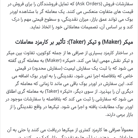
سفارشات فروش (Ask Orders) که تمایل فروشندگان را برای فروش در
قیمت های متفاوت منعکس می کنند. یک معامله گر با مشاهده اوردر
بوک می تواند عمق بازار، میزان نقدینگی، و سطوح قیمتی مهم را درک
کند و بر اساس آن، تصمیمات معاملاتی خود را اتخاذ نماید.
میکر (Maker) و تیکر (Taker): تأثیر بر کارمزد معاملات
در ساختار کارمزد بسیاری از صرافی ها از جمله کوکوین، تفاوت بین میکر
و تیکر نقش مهمی ایفا می کند. «میکر» (Maker) به معامله گری گفته
می شود که با ثبت یک سفارش لیمیت (سفارش محدود) در قیمتی
خاص که بلافاصله اجرا نمی شود، نقدینگی را به اوردر بوک اضافه می
کند. این سفارش در اوردر بوک باقی می ماند تا زمانی که معامله گر
دیگری آن را بپذیرد. از سوی دیگر، «تیکر» (Taker) به معامله گری اطلاق
می شود که سفارشی را ثبت می کند که بلافاصله با سفارشات موجود در
اوردر بوک مطابقت یافته و اجرا می شود. تیکرها در واقع نقدینگی را از
بازار برمی دارند.
معمولاً صرافی ها کارمزد کمتری از میکرها دریافت می کنند یا حتی به آن
ها پاداش می دهند، زیرا آن ها به نقدینگی بازار کمک می کنند. در