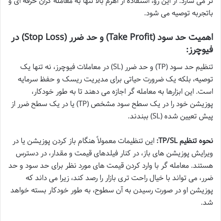
تر می سازد. از این رو، استفاده از اهرم بالا تنها به معامله گران حرفه ای و
باتجربه توصیه می شود.
اهمیت حد سود (Take Profit) و حد ضرر (Stop Loss) در
فیوچرز:
تنظیم حد سود (TP) و حد ضرر (SL) در معاملات فیوچرز، نه تنها یک
توصیه، بلکه یک ضرورت حیاتی برای مدیریت ریسک و حفظ سرمایه
است. این ابزارها به معامله گر اجازه می دهند تا به طور خودکار،
پوزیشن خود را در یک سطح سود مشخص (TP) یا در یک سطح ضرر از
پیش تعیین شده (SL) ببندند.
نحوه تنظیم TP/SL:
این تنظیمات معمولاً هنگام باز کردن پوزیشن یا در
ویرایش پوزیشن های باز، در کنار فیلدهای قیمت و مقدار، در دسترس
هستند. معامله گر با وارد کردن قیمت های مورد نظر برای حد سود و حد
ضرر، می تواند با خیال راحت تری بازار را رصد کند، زیرا می داند که
پوزیشن او در صورت رسیدن به آن سطوح، به طور خودکار بسته خواهد
شد.