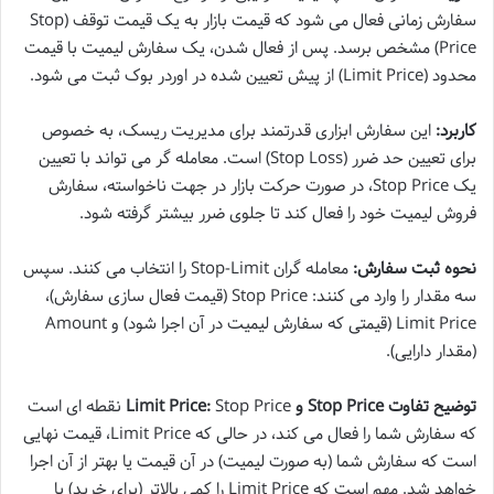
سفارش زمانی فعال می شود که قیمت بازار به یک قیمت توقف (Stop
Price) مشخص برسد. پس از فعال شدن، یک سفارش لیمیت با قیمت
محدود (Limit Price) از پیش تعیین شده در اوردر بوک ثبت می شود.
کاربرد:
این سفارش ابزاری قدرتمند برای مدیریت ریسک، به خصوص
برای تعیین حد ضرر (Stop Loss) است. معامله گر می تواند با تعیین
یک Stop Price، در صورت حرکت بازار در جهت ناخواسته، سفارش
فروش لیمیت خود را فعال کند تا جلوی ضرر بیشتر گرفته شود.
نحوه ثبت سفارش:
معامله گران Stop-Limit را انتخاب می کنند. سپس
سه مقدار را وارد می کنند: Stop Price (قیمت فعال سازی سفارش)،
Limit Price (قیمتی که سفارش لیمیت در آن اجرا شود) و Amount
(مقدار دارایی).
توضیح تفاوت Stop Price و Limit Price:
Stop Price نقطه ای است
که سفارش شما را فعال می کند، در حالی که Limit Price، قیمت نهایی
است که سفارش شما (به صورت لیمیت) در آن قیمت یا بهتر از آن اجرا
خواهد شد. مهم است که Limit Price را کمی بالاتر (برای خرید) یا