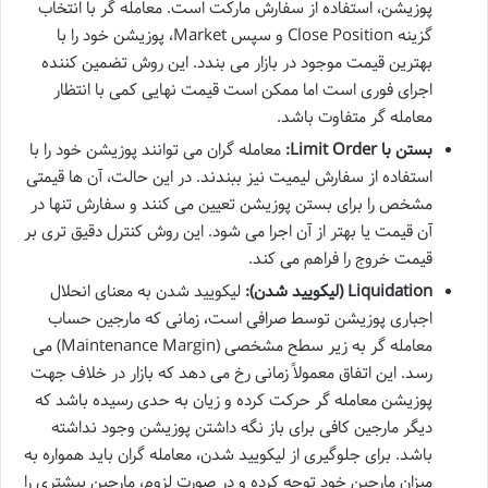
پوزیشن، استفاده از سفارش مارکت است. معامله گر با انتخاب
گزینه Close Position و سپس Market، پوزیشن خود را با
بهترین قیمت موجود در بازار می بندد. این روش تضمین کننده
اجرای فوری است اما ممکن است قیمت نهایی کمی با انتظار
معامله گر متفاوت باشد.
بستن با Limit Order:
معامله گران می توانند پوزیشن خود را با
استفاده از سفارش لیمیت نیز ببندند. در این حالت، آن ها قیمتی
مشخص را برای بستن پوزیشن تعیین می کنند و سفارش تنها در
آن قیمت یا بهتر از آن اجرا می شود. این روش کنترل دقیق تری بر
قیمت خروج را فراهم می کند.
Liquidation (لیکویید شدن):
لیکویید شدن به معنای انحلال
اجباری پوزیشن توسط صرافی است، زمانی که مارجین حساب
معامله گر به زیر سطح مشخصی (Maintenance Margin) می
رسد. این اتفاق معمولاً زمانی رخ می دهد که بازار در خلاف جهت
پوزیشن معامله گر حرکت کرده و زیان به حدی رسیده باشد که
دیگر مارجین کافی برای باز نگه داشتن پوزیشن وجود نداشته
باشد. برای جلوگیری از لیکویید شدن، معامله گران باید همواره به
میزان مارجین خود توجه کرده و در صورت لزوم، مارجین بیشتری را