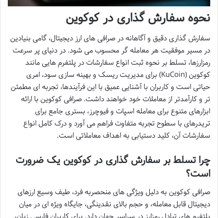
نحوه سفارش گذاری در کوکوین
سفارش گذاری دقیق و آگاهانه در صرافی های ارز دیجیتال، گامی بنیادین
در مسیر موفقیت هر معامله گر محسوب می شود. در دنیای پر سرعت
رمزارزها، تسلط بر نحوه ثبت انواع سفارشات در پلتفرم هایی مانند
کوکوین (KuCoin) برای مدیریت ریسک و بهینه سازی سود، امری
حیاتی است و کاربران با آشنایی عمیق با این فرآیندها، تجربه ای مطمئن
تر و کارآمدتر از معاملات خود خواهند داشت. صرافی کوکوین با ارائه
ابزارهای متنوع برای معامله اسپات و فیوچرز، بستری جامع برای
تریدرهای با سطوح تجربه متفاوت فراهم می آورد و درک کامل انواع
سفارشات آن، کلید دستیابی به اهداف معاملاتی است.
چرا تسلط بر سفارش گذاری در کوکوین یک ضرورت
است؟
صرافی کوکوین به دلیل ویژگی های منحصربه فرد، طیف وسیع ارزهای
دیجیتال قابل معامله، و حجم بالای نقدینگی، جایگاه ویژه ای در میان
پلتفرم های تبادل رمزارز در سراسر جهان دارد. برای کاربران فارسی زبان،