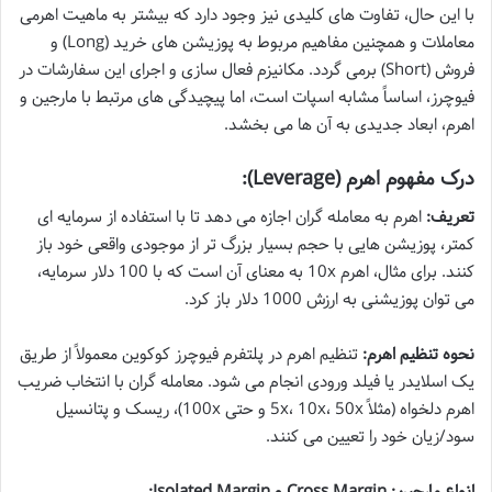
با این حال، تفاوت های کلیدی نیز وجود دارد که بیشتر به ماهیت اهرمی
معاملات و همچنین مفاهیم مربوط به پوزیشن های خرید (Long) و
فروش (Short) برمی گردد. مکانیزم فعال سازی و اجرای این سفارشات در
فیوچرز، اساساً مشابه اسپات است، اما پیچیدگی های مرتبط با مارجین و
اهرم، ابعاد جدیدی به آن ها می بخشد.
درک مفهوم اهرم (Leverage):
تعریف:
اهرم به معامله گران اجازه می دهد تا با استفاده از سرمایه ای
کمتر، پوزیشن هایی با حجم بسیار بزرگ تر از موجودی واقعی خود باز
کنند. برای مثال، اهرم 10x به معنای آن است که با 100 دلار سرمایه،
می توان پوزیشنی به ارزش 1000 دلار باز کرد.
نحوه تنظیم اهرم:
تنظیم اهرم در پلتفرم فیوچرز کوکوین معمولاً از طریق
یک اسلایدر یا فیلد ورودی انجام می شود. معامله گران با انتخاب ضریب
اهرم دلخواه (مثلاً 5x، 10x، 50x و حتی 100x)، ریسک و پتانسیل
سود/زیان خود را تعیین می کنند.
انواع مارجین: Cross Margin و Isolated Margin: