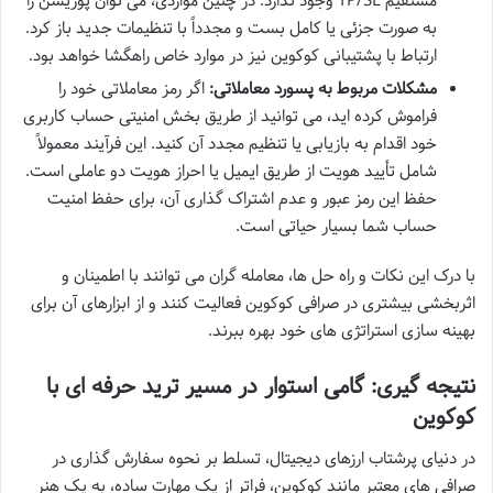
مستقیم TP/SL وجود ندارد. در چنین مواردی، می توان پوزیشن را
به صورت جزئی یا کامل بست و مجدداً با تنظیمات جدید باز کرد.
ارتباط با پشتیبانی کوکوین نیز در موارد خاص راهگشا خواهد بود.
مشکلات مربوط به پسورد معاملاتی:
اگر رمز معاملاتی خود را
فراموش کرده اید، می توانید از طریق بخش امنیتی حساب کاربری
خود اقدام به بازیابی یا تنظیم مجدد آن کنید. این فرآیند معمولاً
شامل تأیید هویت از طریق ایمیل یا احراز هویت دو عاملی است.
حفظ این رمز عبور و عدم اشتراک گذاری آن، برای حفظ امنیت
حساب شما بسیار حیاتی است.
با درک این نکات و راه حل ها، معامله گران می توانند با اطمینان و
اثربخشی بیشتری در صرافی کوکوین فعالیت کنند و از ابزارهای آن برای
بهینه سازی استراتژی های خود بهره ببرند.
نتیجه گیری: گامی استوار در مسیر ترید حرفه ای با
کوکوین
در دنیای پرشتاب ارزهای دیجیتال، تسلط بر نحوه سفارش گذاری در
صرافی های معتبر مانند کوکوین، فراتر از یک مهارت ساده، به یک هنر