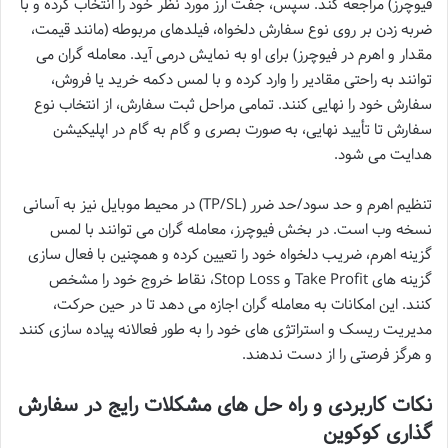
فیوچرز) مراجعه کند. سپس، جفت ارز مورد نظر خود را انتخاب کرده و با
ضربه زدن بر روی نوع سفارش دلخواه، فیلدهای مربوطه (مانند قیمت،
مقدار و اهرم در فیوچرز) برای او به نمایش درمی آید. معامله گران می
توانند به راحتی مقادیر را وارد کرده و با لمس دکمه خرید یا فروش،
سفارش خود را نهایی کنند. تمامی مراحل ثبت سفارش، از انتخاب نوع
سفارش تا تأیید نهایی، به صورت بصری و گام به گام در اپلیکیشن
هدایت می شود.
تنظیم اهرم و حد سود/حد ضرر (TP/SL) در محیط موبایل نیز به آسانی
نسخه وب است. در بخش فیوچرز، معامله گران می توانند با لمس
گزینه اهرم، ضریب دلخواه خود را تعیین کرده و همچنین با فعال سازی
گزینه های Take Profit و Stop Loss، نقاط خروج خود را مشخص
کنند. این امکانات به معامله گران اجازه می دهد تا در حین حرکت،
مدیریت ریسک و استراتژی های خود را به طور فعالانه پیاده سازی کنند
و هرگز فرصتی را از دست ندهند.
نکات کاربردی و راه حل های مشکلات رایج در سفارش
گذاری کوکوین