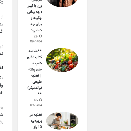
«ک
وزن با گینر
: چه زمانی
از
چگونه و
برای چه
کسانی؟
اف
22-
09-1404
در
**خلاصه
ند
کتاب غذای
خام به
نق
جای پخته
| تغذیه
یک
طبیعی
وق
(واندمیکر)
خو
**
18-
09-1404
به
تغذیه در
پریودی؛
رژ
10 راز