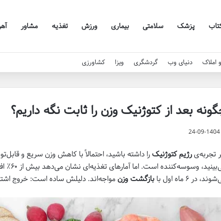
تاب
پزشک
سلامتی
بیماری
ورزش
تغذیه
مشاور
آه
 املاک
دنیای وب
گردشگری
ویزا
کشاورزی
ونه بعد از کتوژنیک وزن را ثابت نگه داریم؟
24-09-1404
ر تجربه‌ی
رژیم کتوژنیک
را داشته باشید، احتمالاً با کاهش وزن سریع و قابل‌تو
می‌بینید، 
وند، در ۶ ماه اول با
بازگشت وزن
مواجه‌اند. دلیلش ساده است: خروج اشتباه