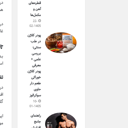
در
قطره‌های
آهن و
هو
مکمل‌ها
22-
در
02-1405
غا
پودر کلاژن
در طب
چر
سنتی؛
بررسی
بد
علمی +
اس
معرفی
پودر کلاژن
تغ
خوراکی
طعم دار
در
حاوی
اف
سوکرالوز
گل
10-
01-1405
ای
راهنمای
جامع
مو
افزایش