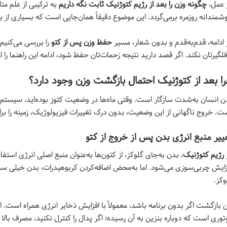
 عمل،
چگونه وزن را بعد از رژیم کتوژنیک ثابت نگه داریم
به ترکیبی از علم م
شمندانه روزمره برمی‌گردد. این موضوع دقیقاً همان‌جایی است که بسیاری از بر
 ادامه، قدم‌به‌قدم و بدون شعار، مسیر
حفظ وزن پس از کتو
را بررسی می‌کنیم
فلگیرتان نکند. اگر قصد دارید نتیجه زحمات‌تان حفظ شود، ادامه این راهنما را
ا بعد از کتوژنیک احتمال بازگشت وزن وجود دارد؟
ن انسان به‌شدت سازگار است. وقتی ماه‌ها در وضعیت کتوز بوده‌اید، سیستم
ت. خروج ناگهانی از این وضعیت، بدون درک تغییرات فیزیولوژیک، زمینه را برا
ییر منبع انرژی بدن پس از خروج از کتو
رژیم کتوژنیک
، بدن به‌جای گلوکز، از کتون‌ها به‌عنوان منبع اصلی انرژی است
زایش چربی‌سوزی می‌شود. اما به‌محض اضافه‌کردن کربوهیدرات، بدن خیلی سر
وکز.
ن بازگشت اگر بدون برنامه باشد، معمولاً با افزایش ذخایر انرژی همراه است. ا
توری است که دوباره بنزین به آن رسیده؛ اگر پدال را کنترل نکنید، مصرف بالا