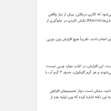
شود که کالری دریافتی، بیش از نیاز واقعی
بدن باشد. مطالعات منتشرشده در NIH نشان می‌دهد تنظیم تدریجی درشت‌مغذی‌ها (Macros) نقش کلیدی در جلوگیری از
‌ای انجام دادند، تقریباً هیچ افزایش وزن چربی
ت. این افزایش، در اغلب موارد چربی نیست.
در عضلات و کبد دوباره پر می‌شوند و هر گرم گلیکوژن، حدود ۳ گرم آب با
ندانید، ممکن است دچار تصمیم‌های افراطی
دوباره غذا یا برگشت ناگهانی به کتو. Harvard Health بارها به این نکته اشاره کرده که وزن اولیه بعد از