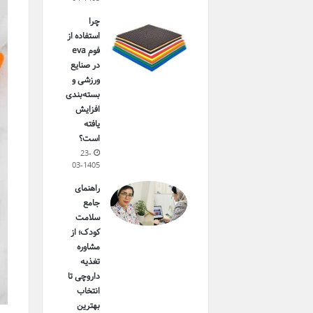
چرا
استفاده از
فوم eva
در صنایع
ورزشی و
بسته‌بندی
افزایش
یافته
است؟
23-
03-1405
راهنمای
جامع
سلامت
کودک؛ از
مشاوره
تغذیه
داروچی تا
انتخاب
بهترین