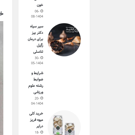
خون
06-
خر
08-1404
سیر سیاه
دکتر بیز
برای درمان
زگیل
تناسلی
30-
05-1404
شرایط و
ضوابط
رشته علوم
ورزشی
20-
04-1404
خرید کلی
میوه فریز
درایر
18-