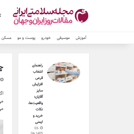
ک
آموزش
موسیقی
خودرو
پوست و مو
مسکن و
چگ
راهنمای
انتخاب
قرص
افزایش
سایز
اگ
آقایان؛
واقعیت‌ها،
می‌ش
نکات
خرید و
ایمنی
03-
04-1405