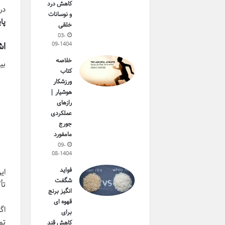
کاهش درد
در
و نوسانات
پا
خلقی
03-
09-1404
اش
خلاصه
بی
کتاب
ورزشکار
هوشیار |
رازهای
عملکردی
جورج
مامفورد
09-
08-1404
فواید
شگفت
تأ
انگیز برنج
قهوه ای
اگ
برای
تم
کاهش قند