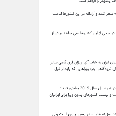
 یکدیگر را فراهم کنند.
ه سفر کنند و آزادانه در این کشورها اقامت
 در برخی از این کشورها نمی توانند بیش از
است و از بین این تعداد، 30 کشور در هنگام ورود شهروندان ایران به خاک آنها ویزای فرودگاهی صادر
نها 12 کشور است که البته در این مقاله ویزای فرودگاهی جزء ویزاهایی که باید از قبل
پاسپورت ایرانی در حال حاضر در رتبه 98 جهان و هم رده با پاسپورت های کشورهایی مانند بنگلادش، اریتره و کنگو قرار دارد و در نیمه اول سال 2019 میلادی تعداد
 کشور بود که در نیمه دوم سال با افزایش اعتبار گذرنامه ایرانی به عدد 42 رسید، فهرست و لیست کشورهای بدون ویزا برای ایرانیان
کنند، هزینه های سفر بسیار پایین است ولی