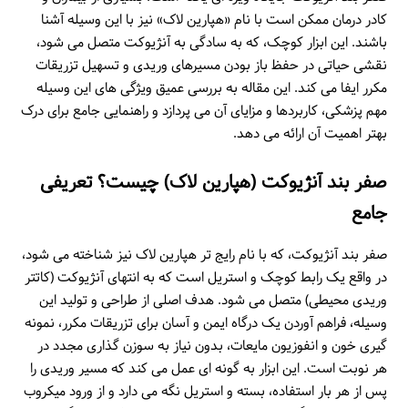
کادر درمان ممکن است با نام «هپارین لاک» نیز با این وسیله آشنا
باشند. این ابزار کوچک، که به سادگی به آنژیوکت متصل می شود،
نقشی حیاتی در حفظ باز بودن مسیرهای وریدی و تسهیل تزریقات
مکرر ایفا می کند. این مقاله به بررسی عمیق ویژگی های این وسیله
مهم پزشکی، کاربردها و مزایای آن می پردازد و راهنمایی جامع برای درک
بهتر اهمیت آن ارائه می دهد.
صفر بند آنژیوکت (هپارین لاک) چیست؟ تعریفی
جامع
صفر بند آنژیوکت، که با نام رایج تر هپارین لاک نیز شناخته می شود،
در واقع یک رابط کوچک و استریل است که به انتهای آنژیوکت (کاتتر
وریدی محیطی) متصل می شود. هدف اصلی از طراحی و تولید این
وسیله، فراهم آوردن یک درگاه ایمن و آسان برای تزریقات مکرر، نمونه
گیری خون و انفوزیون مایعات، بدون نیاز به سوزن گذاری مجدد در
هر نوبت است. این ابزار به گونه ای عمل می کند که مسیر وریدی را
پس از هر بار استفاده، بسته و استریل نگه می دارد و از ورود میکروب