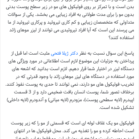
بدن است و با تمرکز بر روی فولیکول های مو در زیر سطح پوست بدنی
بدون مو را برای مدت طولانی به افراد زیبایی می بخشد. یکی از سوالات
متداولی که متخصصان زیبایی و کم کاری تیروئید و پرکاری تیروئید از ما
می پرسند این است که آیا افراد تیروئیدی می توانند از لیزر موهای زائد
استفاده کنند؟
پاسخ این سوال نسبت به نظر
دکتر ژیلا فتحی
مثبت است اما قبل از
پرداختن به جزئیات این موضوع لازم است اطلاعاتی در مورد ویژگی های
دستگاه لیزر در اختیار شما قرار دهیم. لازم است بدانید که اشعه های
مورد استفاده در دستگاه های لیزر موهای زائد با وجود قدرتی که در
تخریب فولیکول های مو دارند، نمی توانند تا حدی به پوست نفوذ کنند.
برخلاف تصور شما، پوست انسان بافت ضخیمی دارد و از 3 قسمت
اپیدرم (لایه سطحی پوست)، مزودرم (لایه میانی) و آندودرم (لایه داخلی)
تشکیل شده است.
فولیکول مو یک غلاف لوله ای است که قسمتی از مو را که زیر پوست
است احاطه کرده و مو را تغذیه می کند. محل فولیکول ها در انتهای
اپیدرم پوست است و اشعه غیریونیزان لیزر مو فقط به این ناحیه از