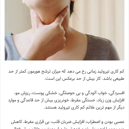
کم کاری تیروئید زمانی رخ می دهد که میزان ترشح هورمون کمتر از حد
طبیعی باشد. کار بیش از حد برعکس این است.
افسردگی، خواب آلودگی و بی حوصلگی، خشکی پوست، ریزش مو،
افزایش وزن زیاد، خستگی مفرط، خونریزی بیش از حد قاعدگی و موارد
دیگر از مهم ترین علائم کم کاری تیروئید هستند.
عصبی بودن و اضطراب، افزایش ضربان قلب، بی قراری مفرط، کاهش
وزن بدون اراده بیمار، تورم غده تیروئید از مهمترین علائم بیش فعالی