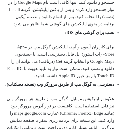
جستجو و دانلود کنند. تنها کافی است نام Google Maps را در
نوار جستجو وارد کرده و پس از یافتن اپلیکیشن، گزینه Install
(نصب) را انتخاب کنید. پس از اتمام دانلود و نصب، آیکون
برنامه در منوی اپلیکیشن های گوشی شما ظاهر می شود.
نصب برای گوشی های iOS:
برای کاربران آیفون و آیپد، اپلیکیشن گوگل مپ در «App
Store» (اپ استور) اپل قابل دسترسی است. با جستجوی
Google Maps و انتخاب گزینه Get (دریافت) می توانید آن را
دانلود و نصب کنید. ممکن است نیاز به تایید هویت با Face ID،
Touch ID یا رمز عبور Apple ID داشته باشید.
دسترسی به گوگل مپ از طریق مرورگر وب (نسخه دسکتاپ):
علاوه بر اپلیکیشن موبایل، گوگل مپ از طریق هر مرورگر وبی
نیز قابل استفاده است. کافیست در نوار آدرس مرورگر خود
(مانند Chrome، Firefox، Edge) عبارت maps.google.com را
وارد کنید. این نسخه برای برنامه ریزی سفر با صفحه نمایش
بزرگ تر رایانه، بسیار کاربردی و راحت است و تمامی امکانات