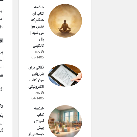
خلاصه
ای
کتاب آن
ام
هنگام که
مه
نفس هوا
می شود |
پال
اف
کالانیتی
پر
02-
05-1405
اس
اس
نکاتی برای
بی
بازاریابی
موثر کتاب
الکترونیکی
اگ
28-
04-1405
رد
خلاصه
یک
کتاب
آموزش
اس
پیش
گی
دبستانی از