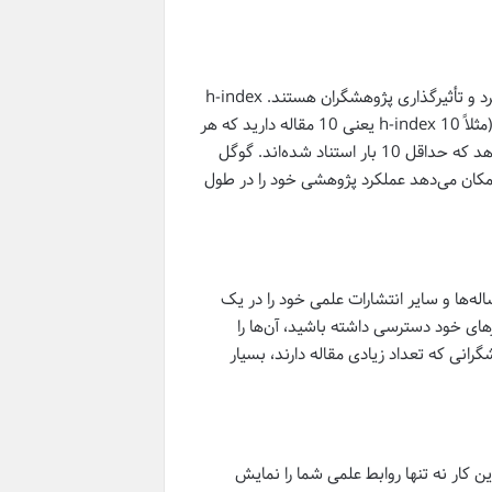
شاخص‌های علم‌سنجی مانند h-index و i10-index ابزارهایی برای ارزیابی عملکرد و تأثیرگذاری پژوهشگران هستند. h-index
به معنای تعداد مقالاتی است که حداقل به همان تعداد استناد دریافت کرده‌اند (مثلاً h-index 10 یعنی 10 مقاله دارید که هر
کدام حداقل 10 بار استناد شده‌اند). i10-index نیز تعداد مقالاتی را نشان می‌دهد که حداقل 10 بار استناد شده‌اند. گوگل
مکان می‌دهد عملکرد پژوهشی خود را در طول
له‌ها و سایر انتشارات علمی خود را در یک
های خود دسترسی داشته باشید، آن‌ها را
گرانی که تعداد زیادی مقاله دارند، بسیار
را به پروفایل شما می‌دهد. این کار نه تنها روابط علمی شما را نمایش