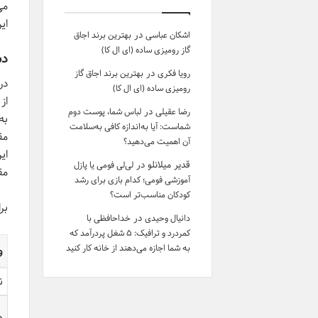
می
ای
در
اشکان عباسی
بهترین برند اجاق
گاز رومیزی ساده (ای ال کا)
دس
در
رویا فکری
بهترین برند اجاق گاز
در
رومیزی ساده (ای ال کا)
از
در
رضا عقیلی
لباس شما، پوست دوم
به
شماست: آیا به‌اندازه کافی به‌سلامت
مق
آن اهمیت می‌دهید؟
ای
قدیر میلانلو
در
لی‌لی فومی یا پازل
مق
آموزشی فومی؛ کدام بازی برای رشد
کودکان مناسب‌تر است؟
بر
در
دانیال وحیدی
خداحافظی با
کمردرد و ترافیک: ۵ شغل پردرآمد که
به شما اجازه می‌دهند از خانه کار کنید
و
ن
د