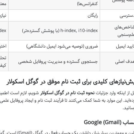
کنفرانس‌ها)
معتب
سترسی
رایگان
نیاز
اخص‌های
h-index, i10-index (با پوشش گسترده‌تر)
h-index (با پوش
لم‌سنجی
ایید ایمیل
ضروری (توصیه می‌شود ایمیل دانشگاهی)
اختی
تحلی
دف اصلی
جستجوی گسترده و مدیریت پروفایل شخصی
کیفی
ش‌نیازهای کلیدی برای ثبت نام موفق در گوگل اسکولار
ل از اینکه وارد جزئیات
نحوه ثبت نام در گوگل اسکولار
شویم، لازم است اطمینان
ده‌اید. این موارد به شما کمک می‌کنند تا فرآیند ثبت نام و ایجاد پروفایل عل
سانید.
 Google (Gmail)
اولین و مهمترین پیش‌نی