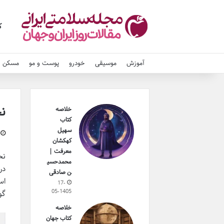
ک
آموزش
موسیقی
خودرو
پوست و مو
مسکن و
نح
خلاصه
کتاب
سهیل
کهکشان
معرفت |
نح
محمدحسی
در
ن صادقی
اس
17-
05-1405
گو
خلاصه
کتاب جهان