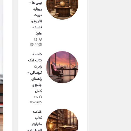
بینی ها –
ریچارد
دویت
(تاریخ و
فلسفه
علم)
15-
05-1405
خلاصه
کتاب فیک
رابرت
کیوساکی –
راهنمای
جامع و
کامل
13-
05-1405
خلاصه
کتاب
مانولیتو
الویرا لیندو