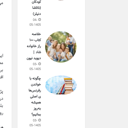
کودکان
می
(ناتاشا
دنیلز)
04-
05-1405
خلاصه
کتاب ۱۰۰
راز خانواده
شاد |
ای
دیوید نیون
مط
03-
بر
05-1405
اف
چگونه با
خواندن
رفرنس‌ها
پژ
ی اصلی
در
همیشه
بل
به‌روز
رو
بمانیم؟
03-
مز
05-1405