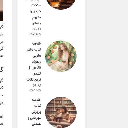
– نکات
کلیدی و
مفهوم
داستان
گو
08-
با
05-1405
بر
خلاصه
فر
کتاب دختر
هر
هلویی
ریموند
ناکامورا |
گو
کلیدی
ترین نکات
07-
کم
05-1405
حو
خلاصه
می
کتاب
پرورش
اه
مهربانی و
عم
همدلی