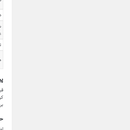
د
ش
ع
ت
ه
پی
قب
کر
بر
حساب