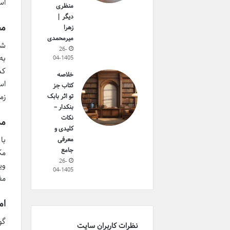
اس
منظری
دیگر |
محا
زهرا
میرمحمدی
26-
04-1405
خلاصه
اس
کتاب جز
زم
تو اثر بابک
بنکدار –
نکات
مد
کلیدی و
با
معرفی
جامع
مک
26-
وی
04-1405
مف
ام
نظرات کاربران سایت