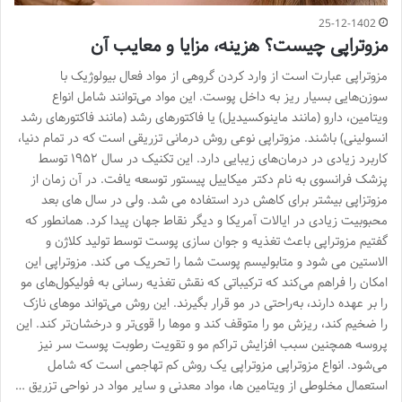
25-12-1402
مزوتراپی چیست؟ هزینه، مزایا و معایب آن
مزوتراپی عبارت است از وارد کردن گروهی از مواد فعال بیولوژیک با
سوزن‌هایی بسیار ریز به داخل پوست. این مواد می‌توانند شامل انواع
ویتامین، دارو (مانند ماینوکسیدیل) یا فاکتورهای رشد (مانند فاکتورهای رشد
انسولینی) باشند. مزوتراپی نوعی روش درمانی تزریقی است که در تمام دنیا،
کاربرد زیادی در درمان‌های زیبایی دارد. این تکنیک در سال ۱۹۵۲ توسط
پزشک فرانسوی به نام دکتر میکاییل پیستور توسعه یافت. در آن زمان از
مزوتزاپی بیشتر برای کاهش درد استفاده می شد. ولی در سال های بعد
محبوبیت زیادی در ایالات آمریکا و دیگر نقاط جهان پیدا کرد. همانطور که
گفتیم مزوتراپی باعث تغذیه و جوان سازی پوست توسط تولید کلاژن و
الاستین می شود و متابولیسم پوست شما را تحریک می کند. مزوتراپی این
امکان را فراهم می‌کند که ترکیباتی که نقش تغذیه رسانی به فولیکول‌های مو
را بر عهده دارند، به‌راحتی در مو قرار بگیرند. این روش می‌تواند موهای نازک
را ضخیم کند، ریزش مو را متوقف کند و موها را قوی‌تر و درخشان‌تر کند. این
پروسه همچنین سبب افزایش تراکم مو و تقویت رطوبت پوست سر نیز
می‌شود. انواع مزوتراپی مزوتراپی یک روش کم تهاجمی است که شامل
استعمال مخلوطی از ویتامین ها، مواد معدنی و سایر مواد در نواحی تزریق …