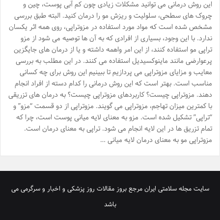
این روش درمانی می توانید مشکلات زیادی چون کم آبی پوست، چین و
چروک های سطحی، سلولیت و ریزش مو را درمان کنید. البته طبق بررسی
مشخص شده است که مواد مورد استفاده در مزوتراپی، روی همه اثر یکسان
ندارد. با این وجود، بسیاری از افرادی که به آن ها توصیه می شود از مزو
تراپی مو استفاده کنند، از این امر واهمه داشته و یا از درمان های جایگزین
پرعوارضی مانند ماینوکسیدیل استفاده می کنند. در این مطلب به بررسی
معایب و مزایای مزوتراپی می پردازیم تا ببینیم این روش برای چه کسانی
مناسب است. بهتر است که این روش درمانی را کدام دسته از افراد انجام
دهند. مزوتراپی چیست؟ کاربردهای مزوتراپی چیست؟ به درمان های تزریقی
با کمترین میزان تهاجم، مزوتراپی می گویند. مزوتراپی از دو قسمت “مزو” و
“تراپی” تشکیل شده است. مزو به معنای لایه میانی پوست است، چرا که
تمام تزریق ها در این لایه انجام می شود. تراپی به معنای درمان است.
مزوتراپی مو به معنای درمان لایه میانی …
سایت مجله سلامتی ایران مرجع بروز مقالات روز پزشکی و اخبار و سرگرمی می
باشد