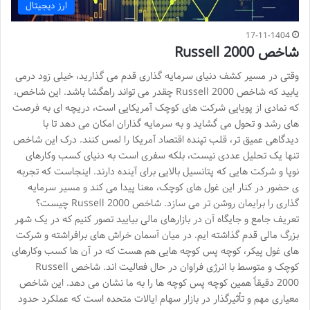
ارز دیجیتال
17-11-1404
شاخص Russell 2000
وقتی در مسیر کشف دنیای سرمایه گذاری قدم می گذارید، خیلی زود درمی
یابید که شاخص Russell 2000 چقدر می تواند راهگشا باشد. این شاخص،
که نمادی از پویایی شرکت های کوچک آمریکایی است، دریچه ای به فرصت
های رشد و تحول می گشاید و به سرمایه گذاران امکان می دهد تا با
دیدگاهی عمیق تر، قلب تپنده اقتصاد آمریکا را لمس کنند. درک این شاخص
تنها یک تحلیل عددی نیست، بلکه سفری است به دنیای کسب وکارهای
نوپا و شرکت هایی که پتانسیل بالایی برای آینده دارند. اینجاست که تجربه
ی حضور در کنار این غول های کوچک، معنا پیدا می کند و مسیر سرمایه
گذاری را برایمان روشن تر می سازد. شاخص Russell 2000 چیست؟
تعریف جامع و جایگاه آن در بازارهای مالی بیایید تصور کنیم که در یک شهر
بزرگ مالی قدم گذاشته ایم. در میان آسمان خراش های برافراشته و شرکت
های غول پیکر، کوچه پس کوچه هایی هم هست که در آن ها کسب وکارهای
کوچک و متوسط با انرژی فراوان در حال فعالیت اند. شاخص Russell
2000 دقیقاً همین کوچه پس کوچه ها را به ما نشان می دهد. این شاخص
معیاری مهم و تأثیرگذار در بازار سهام ایالات متحده است که عملکرد حدود