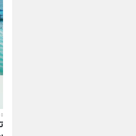
4
ت
س