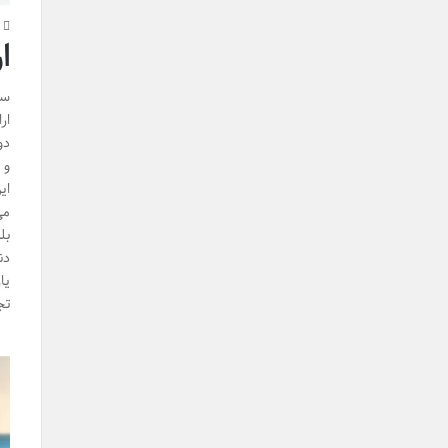
4
ا
سر
ار
دو
و 
ای
می
بل
دن
یا
تج