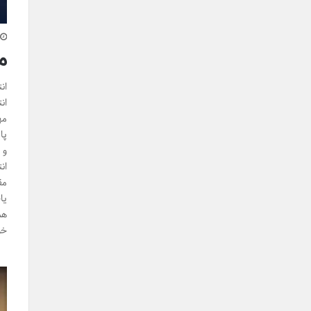
م
ان
ان
مه
پا
و 
ان
مق
یا
هم
خو