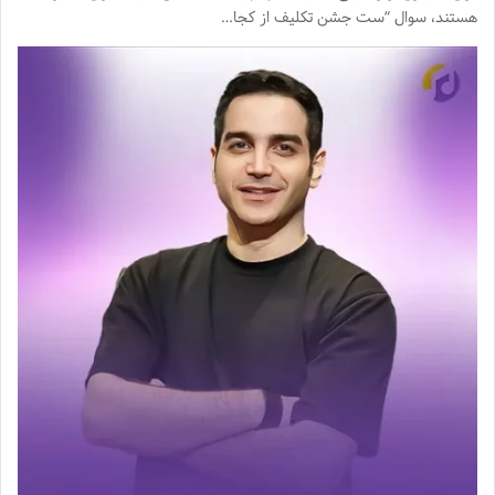
هستند، سوال “ست جشن تکلیف از کجا…