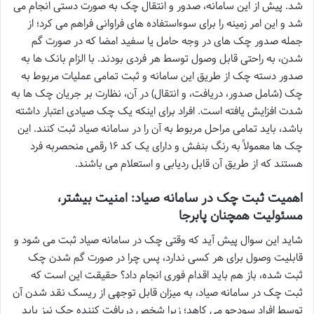
شد. پیش از این سامانه، صدور و انتقال چک به صورت دستی انجام می
شد و این امر زمینه را برای سوءاستفاده های فراوانی فراهم می کرد؛ از
جمله صدور چک های در وجه حامل یا سفید امضا که در صورت گم
شدن، به راحتی قابل وصول توسط هر فردی بودند. با الزام بانک ها به
صدور دسته چک از طریق این سامانه و ثبت تمامی عملیات مربوط به
چک (شامل صدور، دریافت، و انتقال) در آن، نظارت بر جریان چک ها به
شدت افزایش یافته است. افراد برای اینکه یک چک صیادی اعتبار داشته
باشد، باید تمامی مراحل مربوط به آن را در سامانه صیاد ثبت کنند. این
چک ها معمولاً به رنگ بنفش و دارای یک کد ۱۶ رقمی منحصربه فرد
هستند که از طریق آن قابل ردیابی و استعلام می باشند.
اهمیت ثبت چک در سامانه صیاد: امنیت بیشتر،
مسئولیت همچنان پابرجا
شاید این سوال پیش آید که وقتی چک در سامانه صیاد ثبت می شود و
قابلیت وصول برای هر کسی ندارد، پس چرا در صورت گم شدن چک
ثبت شده، باز هم باید اقدام فوری انجام داد؟ حقیقت این است که
ثبت چک در سامانه صیاد، به میزان قابل توجهی از ریسک نقد شدن آن
توسط افراد سودجو می کاهد؛ زیرا شخص دریافت کننده چک نیز باید