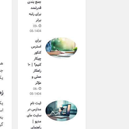
جمع بندی
قدرتمند
برای رتبه
برتر
09-
08-1404
برای
استرس
کنکور
چیکار
هر
کنیم؟ | ۱۰
جز
راهکار
عملی و
یک
مؤثر
06-
زم
08-1404
یک
ثبت نام
مدارس در
اس
سایت مای
مدیو |
گی
راهنمای