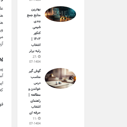
عل
بهترین
ها
منابع جمع
بندی
ها
شیمی
ور
کنکور
مر
۱۴۰۳ |
آز
انتخاب
رتبه برتر
پی
27-
07-1404
پی
گوش گیر
آم
مناسب
ای
درس
خواندن و
که
مطالعه |
راهنمای
فه
انتخاب
حرفه ای
11-
07-1404