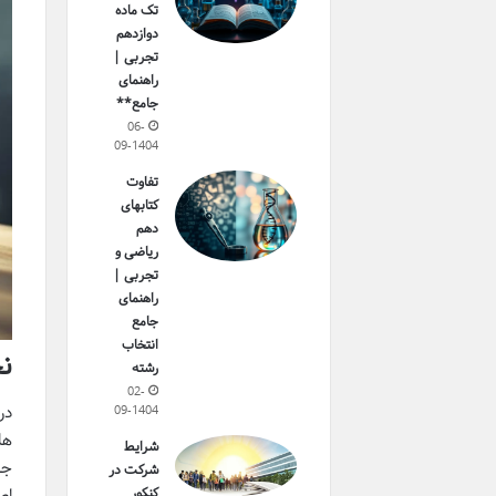
تک ماده
دوازدهم
تجربی |
راهنمای
جامع**
06-
09-1404
تفاوت
کتابهای
دهم
ریاضی و
تجربی |
راهنمای
جامع
انتخاب
ن
رشته
02-
در
09-1404
ها
شرایط
جز
شرکت در
اص
کنکور