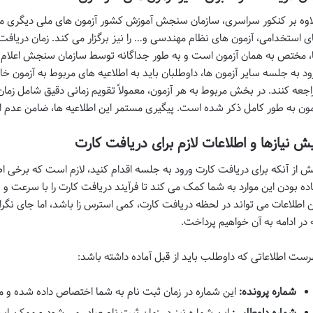
اوه بر کنکور سراسری، سازمان سنجش آموزش کشور آزمون های ملی دیگری مان
ی استخدامی، آزمون های نظام مهندسی و… را نیز برگزار می کند. زمان دریافت 
، مختص به همان آزمون است و به طور جداگانه توسط سازمان سنجش اعلام می 
ود به جلسه سایر آزمون ها، داوطلبان باید به اطلاعیه های مربوط به آزم
اجعه کنند. در بخش مربوط به هر آزمون، معمولاً تقویم زمانی دقیق شامل زمان ث
مون به طور کامل ذکر شده است. پیگیری مستمر این اطلاعیه ها، ضامن عدم ا
ش نیازها و اطلاعات لازم برای دریافت کارت
ش از آنکه برای دریافت کارت ورود به جلسه اقدام کنید، لازم است که برخی اطل
اده بودن این موارد به شما کمک می کند تا فرآیند دریافت کارت را با سرعت 
ن اطلاعات می تواند در لحظه دریافت کارت، کمی استرس زا باشد، اما جای نگرا
 در ادامه به آن خواهیم پرداخت.
رست اطلاعاتی که داوطلب باید از قبل آماده داشته باشد:
شماره پرونده:
این شماره در زمان ثبت نام به شما اختصاص داده شده و م
شماره داوطلبی:
این شماره نیز در زمان ثبت نام صادر می شود و ممکن اس