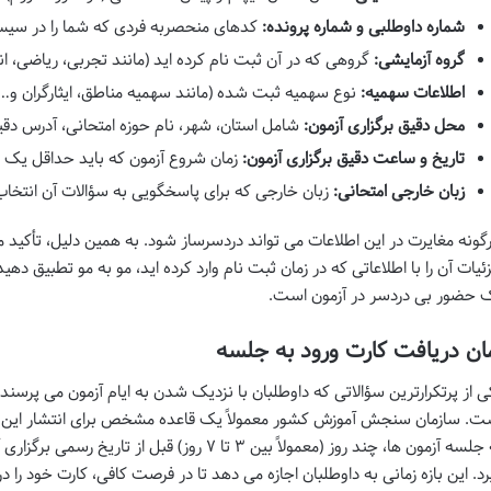
شماره داوطلبی و شماره پرونده:
کدهای منحصربه فردی که شما را در سی
گروه آزمایشی:
گروهی که در آن ثبت نام کرده اید (مانند تجربی، ریاضی، انس
اطلاعات سهمیه:
نوع سهمیه ثبت شده (مانند سهمیه مناطق، ایثارگران و…)
محل دقیق برگزاری آزمون:
شامل استان، شهر، نام حوزه امتحانی، آدرس دق
تاریخ و ساعت دقیق برگزاری آزمون:
زمان شروع آزمون که باید حداقل یک 
زبان خارجی امتحانی:
زبان خارجی که برای پاسخگویی به سؤالات آن انتخاب 
گونه مغایرت در این اطلاعات می تواند دردسرساز شود. به همین دلیل، تأکید
ئیات آن را با اطلاعاتی که در زمان ثبت نام وارد کرده اید، مو به مو تطبیق دهید
 حضور بی دردسر در آزمون است.
ان دریافت کارت ورود به جلسه
ی از پرتکرارترین سؤالاتی که داوطلبان با نزدیک شدن به ایام آزمون می پرسند
ت. سازمان سنجش آموزش کشور معمولاً یک قاعده مشخص برای انتشار این کارت
به جلسه آزمون ها، چند روز (معمولاً بین ۳ تا ۷ روز
رد. این بازه زمانی به داوطلبان اجازه می دهد تا در فرصت کافی، کارت خود را 