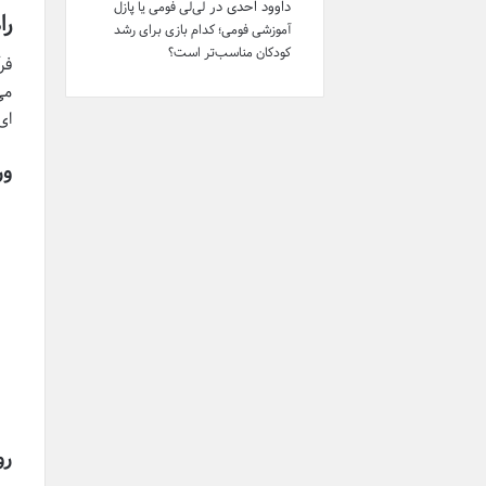
داوود احدی
در
لی‌لی فومی یا پازل
را
آموزشی فومی؛ کدام بازی برای رشد
کودکان مناسب‌تر است؟
فر
می
ای
ور
رو