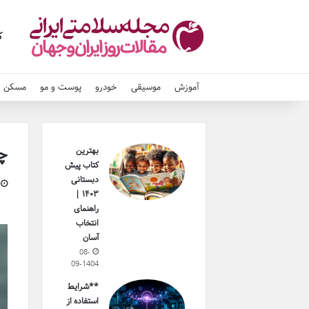
ک
آموزش
موسیقی
خودرو
پوست و مو
مسکن و
چگ
بهترین
کتاب پیش
دبستانی
۱۴۰۳ |
راهنمای
انتخاب
آسان
08-
09-1404
**شرایط
استفاده از