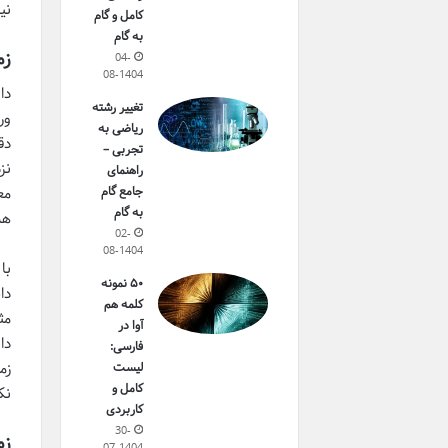
نی
کامل و گام
به گام
زم
04-
08-1404
تغییر رشته
ریاضی به
تجربی –
راهنمای
مع
جامع گام
به گام
هس
02-
08-1404
۵۰ نمونه
دا
کلمه هم
مث
آوا در
دا
فارسی:
زم
لیست
کامل و
نک
کاربردی
30-
زم
07-1404