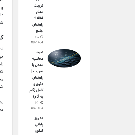
تربیت
معلم
دا
1404:
شو
راهنمای
جامع
کا
12-
08-1404
تص
نحوه
می
محاسبه
شن
معدل با
که
ضریب |
راهنمای
مس
دقیق و
شن
کامل (گام
به گام)
رو
10-
08-1404
مش
ده روز
پایانی
کنکور: