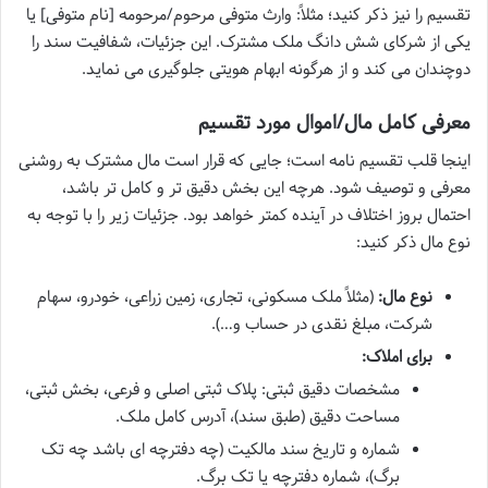
تقسیم را نیز ذکر کنید؛ مثلاً: وارث متوفی مرحوم/مرحومه [نام متوفی] یا
یکی از شرکای شش دانگ ملک مشترک. این جزئیات، شفافیت سند را
دوچندان می کند و از هرگونه ابهام هویتی جلوگیری می نماید.
معرفی کامل مال/اموال مورد تقسیم
اینجا قلب تقسیم نامه است؛ جایی که قرار است مال مشترک به روشنی
معرفی و توصیف شود. هرچه این بخش دقیق تر و کامل تر باشد،
احتمال بروز اختلاف در آینده کمتر خواهد بود. جزئیات زیر را با توجه به
نوع مال ذکر کنید:
نوع مال:
(مثلاً ملک مسکونی، تجاری، زمین زراعی، خودرو، سهام
شرکت، مبلغ نقدی در حساب و…).
برای املاک:
مشخصات دقیق ثبتی: پلاک ثبتی اصلی و فرعی، بخش ثبتی،
مساحت دقیق (طبق سند)، آدرس کامل ملک.
شماره و تاریخ سند مالکیت (چه دفترچه ای باشد چه تک
برگ)، شماره دفترچه یا تک برگ.