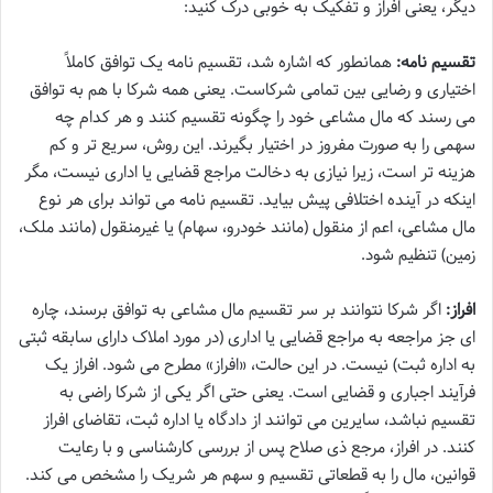
دیگر، یعنی افراز و تفکیک به خوبی درک کنید:
تقسیم نامه:
همانطور که اشاره شد، تقسیم نامه یک توافق کاملاً
اختیاری و رضایی بین تمامی شرکاست. یعنی همه شرکا با هم به توافق
می رسند که مال مشاعی خود را چگونه تقسیم کنند و هر کدام چه
سهمی را به صورت مفروز در اختیار بگیرند. این روش، سریع تر و کم
هزینه تر است، زیرا نیازی به دخالت مراجع قضایی یا اداری نیست، مگر
اینکه در آینده اختلافی پیش بیاید. تقسیم نامه می تواند برای هر نوع
مال مشاعی، اعم از منقول (مانند خودرو، سهام) یا غیرمنقول (مانند ملک،
زمین) تنظیم شود.
افراز:
اگر شرکا نتوانند بر سر تقسیم مال مشاعی به توافق برسند، چاره
ای جز مراجعه به مراجع قضایی یا اداری (در مورد املاک دارای سابقه ثبتی
به اداره ثبت) نیست. در این حالت، «افراز» مطرح می شود. افراز یک
فرآیند اجباری و قضایی است. یعنی حتی اگر یکی از شرکا راضی به
تقسیم نباشد، سایرین می توانند از دادگاه یا اداره ثبت، تقاضای افراز
کنند. در افراز، مرجع ذی صلاح پس از بررسی کارشناسی و با رعایت
قوانین، مال را به قطعاتی تقسیم و سهم هر شریک را مشخص می کند.