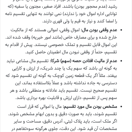
رشید (عدم محجور بودن) باشند. افراد صغیر، مجنون یا سفیه (که
توانایی اداره اموال خود را ندارند) نمی توانند به تنهایی تقسیم نامه
را امضا کنند و نیاز به قیم یا ولی قهری دارند.
عدم وقفی بودن مال:
اموال وقفی، اموالی هستند که از مالکیت
خارج شده و برای مصارف خاص (مانند امور خیریه) وقف شده اند.
این اموال قابل تقسیم و تملک خصوصی نیستند. پیش از اقدام به
تقسیم، حتماً از وقفی نبودن مال اطمینان حاصل کنید.
عدم از مالیت افتادن حصه (سهم) شرکا:
تقسیم مال مشاعی نباید
به گونه ای باشد که سهم یک یا چند شریک، از ارزش و کارایی
بیفتد. مثلاً اگر یک قطعه زمین کوچک به گونه ای تقسیم شود که
دسترسی به جاده نداشته باشد و عملاً بلااستفاده بماند، این
تقسیم صحیح نیست. تقسیم باید عادلانه و منطقی باشد و هر
سهم پس از تقسیم، دارای ارزش و قابلیت بهره برداری باشد.
مشخص بودن مال مورد تقسیم:
مال یا اموالی که قرار است
تقسیم شوند، باید به صورت دقیق و بدون ابهام مشخص شوند.
اگر ملک است، باید پلاک ثبتی، آدرس دقیق، مساحت و سایر
مشخصات آن قید شود. این دقت، جلوی هرگونه سوءتفاهم در