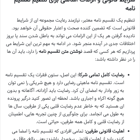
نامه
تنظیم یک تقسیم نامه معتبر، نیازمند رعایت مجموعه ای از شرایط
قانونی است که تضمین کننده صحت و اعتبار حقوقی آن خواهد بود.
نادیده گرفتن هر یک از این الزامات می تواند به باطل شدن سند یا بروز
اختلافات جدی در آینده منجر شود. در ادامه به مهم ترین این شرایط می
پردازیم که هر کسی که قصد
نوشتن متن تقسیم نامه
را دارد، باید آن ها
را در نظر داشته باشد:
رضایت کامل تمامی شرکا:
این اصل، ستون فقرات یک تقسیم نامه
است. تقسیم نامه ماهیتی رضایی دارد و هیچ شریکی را نمی توان
به زور وادار به امضای آن کرد. رضایت باید آزادانه، آگاهانه و بدون
هیچ گونه اکراه و اجباری باشد. لحظه ای تصور کنید درگیر پرونده
ای هستید که به خاطر عدم رضایت قلبی یکی از طرفین، سال ها
به طول می انجامد. برای جلوگیری از چنین تجربه هایی، اطمینان
از رضایت قلبی و کامل همه طرفین، حیاتی است.
اهلیت قانونی طرفین:
تمامی افرادی که تقسیم نامه را امضا می
کنند، باید از اهلیت قانونی برخوردار باشند؛ یعنی بالغ، عاقل و