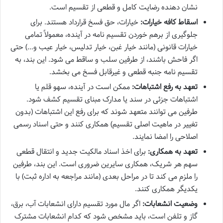
نشان دهنده رضایت کامل و قطعی از تقسیم است.
اسقاط کافه خیارات:
خیارات، حق فسخ قرارداد هستند. برای
جلوگیری از برهم خوردن تقسیم نامه در آینده، معمولاً تمامی
خیارات قانونی (مانند خیار غبن، خیار تدلیس، خیار عیب و…) حتی
اگر فاحش باشند، از طرفین سلب و ساقط می شود. این بند، به
تقسیم نامه جنبه قطعی و غیرقابل فسخ می بخشد.
تعهد به رفع اشتباهات:
ممکن است در آینده، سهو قلم یا
اشتباهات جزئی در سند یا مدارک مبنای تقسیم کشف شود.
طرفین می توانند متعهد شوند که برای رفع این اشتباهات (بدون
تغییر در ماهیت اصلی تقسیم) همکاری کنند و حتی اسناد رسمی
اصلاحی را امضا نمایند.
تعهد به همکاری:
برای اخذ اسناد مالکیت جدید و انتقال قطعی
سهم هر شریک، همکاری سایرین ضروری است. این بند، طرفین
را ملزم می کند تا در مراحل بعدی (مانند مراجعه به اداره ثبت) با
یکدیگر همکاری کنند.
وضعیت انشعابات:
اگر مال مورد تقسیم دارای انشعابات آب، برق،
گاز و تلفن است، باید مشخص شود که کدام انشعابات مشترک