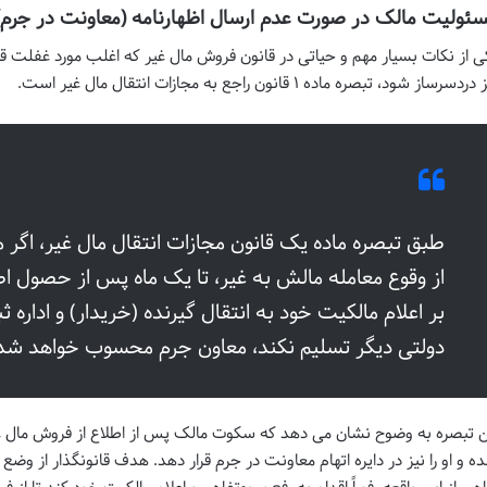
ئولیت مالک در صورت عدم ارسال اظهارنامه (معاونت در جرم)
ی از نکات بسیار مهم و حیاتی در قانون فروش مال غیر که اغلب مورد غفلت قرا
ردسرساز شود، تبصره ماده ۱ قانون راجع به مجازات انتقال مال غیر است.
طبق تبصره ماده یک قانون مجازات انتقال مال غیر، اگر 
از وقوع معامله مالش به غیر، تا یک ماه پس از حصول اط
بر اعلام مالکیت خود به انتقال گیرنده (خریدار) و اداره ث
دولتی دیگر تسلیم نکند، معاون جرم محسوب خواهد شد
ن تبصره به وضوح نشان می دهد که سکوت مالک پس از اطلاع از فروش مال غیر،
ه و او را نیز در دایره اتهام معاونت در جرم قرار دهد. هدف قانونگذار از وض