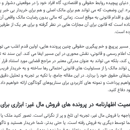
 دنیای پیچیده روابط حقوقی و اقتصادی، گاه افراد خود را در موقعیتی دشوار و 
ر». این وضعیت که می تواند هم برای مالک اصلی و هم برای خریدار بی خبر پی
یق و اقدام قانونی به موقع است. زمانی که مالی بدون رضایت مالک واقعی آ
تاده است که قانون برای آن مجازات هایی در نظر گرفته و برای هر یک از طرف
ده است.
 مسیر پرپیچ و خم پیگیری حقوقی چنین پرونده هایی، اولین قدم اغلب می توا
 اعلام رسمی و قانونی، نقش محوری در این مسیر ایفا می کند. این سند نه 
 کند، بلکه می تواند به عنوان مدرکی معتبر در مراجع قضایی مورد استناد قرار گ
 تواند مالک را از مسئولیت های قانونی احتمالی رها ساخته و به خریدار فریب
تیفای حقوق خود را بردارد. در این مقاله جامع، با تکیه بر تجربه و تحلیل دقیق
اهیم پرداخت و نمونه های کاربردی برای سناریوهای گوناگون ارائه خواهیم داد ت
د دفاع کنید.
میت اظهارنامه در پرونده های فروش مال غیر: ابزاری برای ا
اجهه با فروش مال غیر، تجربه ای تلخ و پر از نگرانی است. تصور کنید ملک یا
ا توسط دیگری به فروش رفته است. یا حتی بدتر، شما خریدار هستید و ناگها
پس انداز عمرتان خریده اید، متعلق به فروشنده نبوده است. در هر دو حالت،