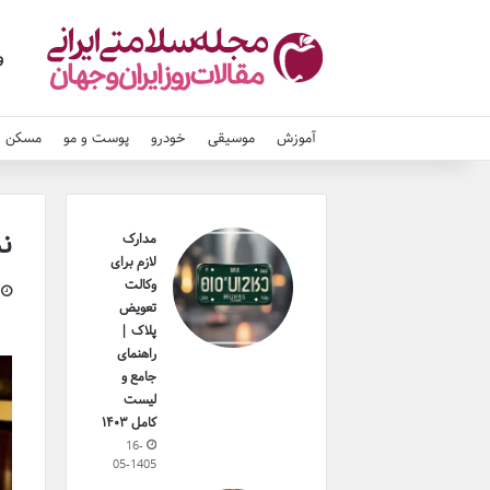
و
آموزش
موسیقی
خودرو
پوست و مو
مسکن و
نم
مدارک
لازم برای
وکالت
تعویض
پلاک |
راهنمای
جامع و
لیست
کامل ۱۴۰۳
16-
05-1405