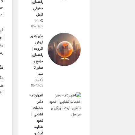
راهنمای
حق
حقوقی
اع
کامل
10-
05-1405
فر
مالیات بر
اج
ارزش
مت
افزوده |
رس
راهنمای
جامع و
تف
صفر تا
صد
یک
08-
هر
05-1405
اش
اظهارنامه
دفتر
خدمات
قضایی |
نحوه
تنظیم،
ثبت و