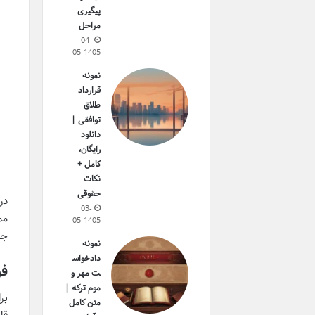
پیگیری
مراحل
04-
05-1405
نمونه
قرارداد
طلاق
توافقی |
دانلود
رایگان،
کامل +
نکات
حقوقی
در
03-
مم
05-1405
جر
نمونه
دادخواس
فر
ت مهر و
موم ترکه |
بر
متن کامل