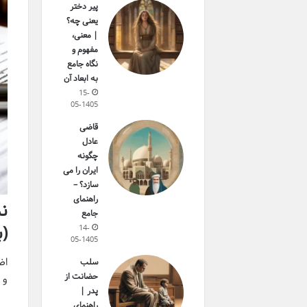
پیر دختر
یعنی چه؟
| معنی،
مفهوم و
نگاه جامع
به ابعاد آن
15-
05-1405
قاضی
عادل
چگونه
ایران را می
سازد؟ –
راهنمای
نم
جامع
(ب
14-
05-1405
اظ
سلب
حضانت از
و 
پدر |
راهنمای