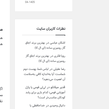
04-1405
نظرات کاربران سایت
مج
هم
در
اشکان عباسی
بهترین برند اجاق
هم
گاز رومیزی ساده (ای ال کا)
در
رویا فکری
بهترین برند اجاق گاز
رومیزی ساده (ای ال کا)
در
رضا عقیلی
لباس شما، پوست دوم
شماست: آیا به‌اندازه کافی به‌سلامت
آن اهمیت می‌دهید؟
قدیر میلانلو
در
لی‌لی فومی یا پازل
اگ
آموزشی فومی؛ کدام بازی برای رشد
کودکان مناسب‌تر است؟
نق
در
دانیال وحیدی
خداحافظی با