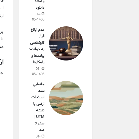
قا
و آماده
دانلود
02-
ار
05-1405
عدم ابلاغ
بر
قرار
یا
کارشناسی
صو
به خوانده:
پیامدها و
ار
راهکارها
01-
جر
05-1405
جانمایی
سند
اصلاحات
ارضی با
نقشه
UTM |
صفر تا
صد
31-