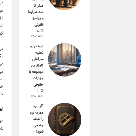
در
صفر تا
غی
صد شرایط
دق
و مراحل
قانونی
اف
14-
کر
05-1405
نمونه رای
در
تخلیه
یک
سرقفلی |
می
کاملترین
می
مجموعه با
جزئیات
اس
حقوقی
خو
12-
خو
05-1405
اگر مرد
اه
مهریه زن
را ندهد
مو
چه می
شم
شود؟ |
و 