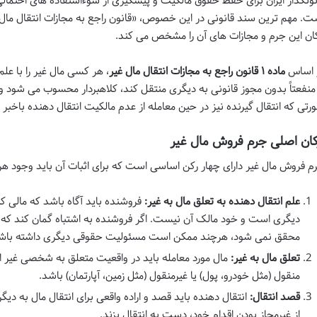
نونگذار ایران برای حفظ حقوق مالکیت و پیشگیری از سوءاستفاده های احتمالی،
کان این جرم و مجازات های آن را مشخص می کند.
 اساس
ماده ۱ قانون راجع به مجازات انتقال مال غیر
، هر کسی مال غیر را با علم 
 منفعتاً بدون مجوز قانونی به دیگری منتقل کند، کلاهبردار محسوب می شود و
رتی که انتقال گیرنده نیز در حین معامله از عدم مالکیت انتقال دهنده باخ
کان اصلی جرم فروش مال غیر
م فروش مال غیر دارای چهار رکن اساسی است که برای اثبات آن باید وجود هر
علم انتقال دهنده به تعلق مال به غیر:
فروشنده باید آگاه باشد که مالی 
دیگری است و خود مالک آن نیست. اگر فروشنده به اشتباه گمان کند که
محقق نمی شود، هرچند ممکن است مسئولیت حقوقی دیگری داشته باش
تعلق مال به غیر:
مال مورد معامله باید در واقعیت متعلق به شخصی غیر از 
منقول (مثل خودرو، پول) یا غیرمنقول (مثل زمین، آپارتمان) باشد.
قصد انتقال:
انتقال دهنده باید قصد و اراده واقعی برای انتقال مال به دیگر
از غیرمجاز بودن اقدام خود، دست به انتقال بزند.