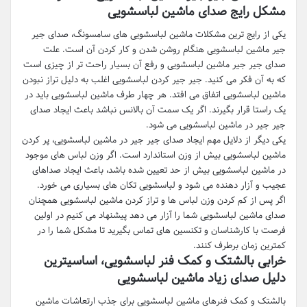
مشکل رایج صدای ماشین لباسشویی
یکی از رایج ترین مشکلات ماشین لباسشویی های سامسونگ، صدای جیر
جیر ماشین لباسشویی هنگام روشن شدن و کار کردن آن است. علت
صدای جیر جیر ماشین لباسشویی و رفع آن بسیار راحت تر از چیزی است
که به آن فکر می کنید. جیر جیر کردن لباسشویی اغلب به دلیل تراز نبودن
ماشین لباسشویی اتفاق می افتد. هر چهار طرف ماشین لباسشویی باید در
یک راستا قرار بگیرند. اگر یک سمت آن بالانس نباشد باعث ایجاد صدای
جیر جیر در ماشین لباسشویی می شود.
یکی دیگر از دلایل مهم ایجاد صدای جیر جیر در ماشین لباسشویی، پر کردن
ماشین لباسشویی بیش از وزن استاندارد است. اگر وزن لباس های موجود
در ماشین لباسشویی بیش از حد تعیین شده باشد، باعث ایجاد صداهای
عجیب و آزار دهنده می شود و لباسشویی تکان های بسیاری می خورد.
اگر پس از کم کردن وزن لباس ها و تراز کردن ماشین لباسشویی همچنان
صدای ماشین لباسشویی شما را آزار می دهد پیشنهاد می کنیم در اولین
فرصت با کارشناسان و تکنسین های تماس بگیرید تا مشکل شما را در
کمترین زمان برطرف کنند.
خرابی بالشتک و کمک فنر لباسشویی، اساسیترین
دلیل صدای زیاد ماشین لباسشویی
بالشتک و کمک فنرهای ماشین لباسشویی برای جذب ارتعاشات ماشین