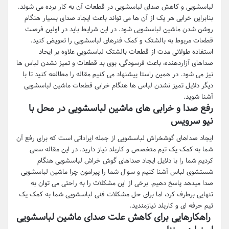
لباسشویی و کاهش صدای لباسشویی در قطعات آن به کار برده می شوند.
بنابراین خرابی هر یک از آن ها می تواند باعث ایجاد صدای بسیار هنگام
روشن شدن ماشین لباسشویی شود. در این شرایط باید در اولین فرصت
قطعات مربوط به بالشتک و کمک فنرهای لباسشویی را تعویض کنید.
استفاده طولانی مدت از قطعات بالشتک لباسشویی علاوه بر ایحاد
صداهای آزاردهنده، باعث فرسودگی، بوی بد قطعات و تمیز نشدن لباس ها
نیز می شود. در همین راستا پیشنهاد می کنیم مقاله را مطالعه کنید تا با
دیگر دلایل تمیز نشدن لباس ها هنگام خرابی قطعات ماشین لباسشویی
آشنا شوید.
رفع صدا و خرابی های ماشین لباسشویی در محل با
نیو سرویس
ایجاد صداهای گوشخراش لباسشویی از جمله ایراداتی است که برای رفع آن
شما به کمک یک تیم متخصص و کاربلد نیاز دارید. در این مقاله سعی
کردیم شما را با دلایل ایجاد صداهای گوش خراش لباسشویی هنگام
شستشوی لباس آشنا کنیم و سوال شما را پیرامون چرا ماشین لباسشویی
صدا میدهد پاسخ دهیم. برخی از این مشکلات را به راحتی می توان به
تنهایی برطرف کرد، اما برای حل مشکلات فنی لباسشویی شما به کمک یک
تیم حرفه ای و کاربلد نیازمندید.
راهکارهایی برای کاهش علت صدای ماشین لباسشویی