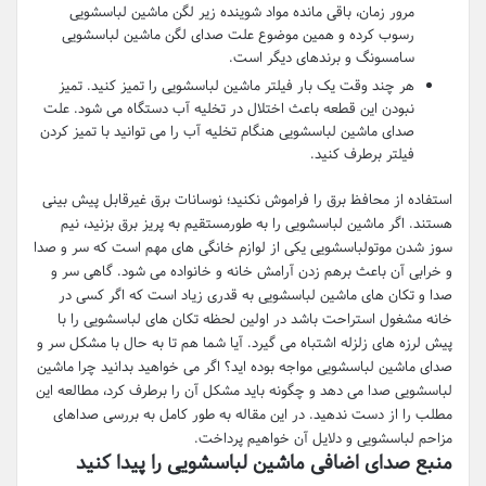
مرور زمان، باقی مانده مواد شوینده زیر لگن ماشین لباسشویی
رسوب کرده و همین موضوع علت صدای لگن ماشین لباسشویی
سامسونگ و برندهای دیگر است.
هر چند وقت یک بار فیلتر ماشین لباسشویی را تمیز کنید. تمیز
نبودن این قطعه باعث اختلال در تخلیه آب دستگاه می شود. علت
صدای ماشین لباسشویی هنگام تخلیه آب را می توانید با تمیز کردن
فیلتر برطرف کنید.
استفاده از محافظ برق را فراموش نکنید؛ نوسانات برق غیرقابل پیش بینی
هستند. اگر ماشین لباسشویی را به طورمستقیم به پریز برق بزنید، نیم
سوز شدن موتولباسشویی یکی از لوازم خانگی های مهم است که سر و صدا
و خرابی آن باعث برهم زدن آرامش خانه و خانواده می شود. گاهی سر و
صدا و تکان های ماشین لباسشویی به قدری زیاد است که اگر کسی در
خانه مشغول استراحت باشد در اولین لحظه تکان های لباسشویی را با
پیش لرزه های زلزله اشتباه می گیرد. آیا شما هم تا به حال با مشکل سر و
صدای ماشین لباسشویی مواجه بوده اید؟ اگر می خواهید بدانید چرا ماشین
لباسشویی صدا می دهد و چگونه باید مشکل آن را برطرف کرد، مطالعه این
مطلب را از دست ندهید. در این مقاله به طور کامل به بررسی صداهای
مزاحم لباسشویی و دلایل آن خواهیم پرداخت.
منبع صدای اضافی ماشین لباسشویی را پیدا کنید