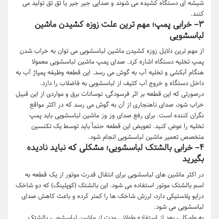
شیشه ای دستگاه کشیده می شوند و صدایی جیر جیر یا تق تق تولید می
کنند.
۳
–
خرابی پمپ؛ مهم ترین علت زوزه کشیدن ماشین
لباسشویی
از مهم ترین دلایل زوزه کشیدن ماشین لباسشویی می توان به خراب شدن
پمپ تخلیه دستگاه اشاره کرد. صدای پمپ ماشین لباسشویی معمولا
هنگام آبکشی و تخلیه آب به گوش می رسد. این قطعه وظیفه پمپاژ آب به
داخل دستگاه و خروج آب کثیف از لباسشویی به فاضلاب را دارد.
درصورتی که این قطعه بر اثر فرسودگی، نوسانات برق و مواردی از این قبیل
خراب شود، صدای ناهنجاری از آن به گوش می رسد که در اکثر مواقع
نگران کننده است. برای رفع صدای وز وز ماشین لباسشویی باید پمپ
تخلیه را عوض کنید. تعویض این قطعه حتماً باید توسط یک تکنسین
متخصص تعمیر ماشین لباسشویی انجام شود.
۴
–
خرابی بالشتک لباسشویی؛ مشکلی که نباید نادیده
بگیرید
در اکثر ماشین های لباسشویی برای انتقال قدرت موتور از یک قطعه به
اسم بالشتک موتور استفاده می شود. این بالشتک (کوپلینگ) که دو شاخک
درایو پلاستیکی دارد، لرزش شاخک ها را کمتر کرده و باعث کاهش صدای
لباسشویی می شود.
به طورکلی، بعد از استفاده طولانی مدت از ماشین لباسشویی، بالشتک