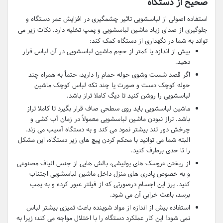
صحیح از دستگاه
استفاده اصولی از لباسشویی تاثیر چشمگیری در افزایش عمر دستگاه و
جلوگیری از صدای زیاد ماشین لباسشویی و پمپ تخلیه دارد. نکات زیر می
تواند به شما در نگهداری از دستگاه کمک کند:
بیش از اندازه یا کمتر از حجم ماشین لباسشویی در آن لباس قرار
دهید.
اگر قصد شست وشوی حوله حمام را دارید، حتماً به همراه چند
حوله کوچک دست و صورت یا چند تکه لباس کوچک ماشین
لباسشویی را روشن کنید تا دیگ کاملا تراز باشد.
ماشین لباسشویی باید روی سطحی صاف قرار بگیرد تا کاملا تراز
باشد. تراز نبودن ماشین لباسشویی معمولاً در زمان آب کشی و
چرخش دور تند بیشتر نمود می کند و به دستگاه آسیب می زند.
البته شما می توانید با محکم کردن پیچ های زیر دستگاه، این مشکل
را تا حدی برطرف کنید.
از ریختن عروسک های پولیشی، بالش هایی از جنس الیاف مصنوعی
و به خصوص پادری های منزل داخل ماشین لباسشویی اجتناب
کنید. پرز این اجسام درصورتی که از فیلتر عبور کرده و به پمپ
برسد، باعث خرابی آن می شود.
استفاده بیش از اندازه از مواد شوینده باعث تمیزی بیشتر لباس
نمی شود! این کار عملکرد دستگاه را با اختلال مواجه می کند؛ زیرا به