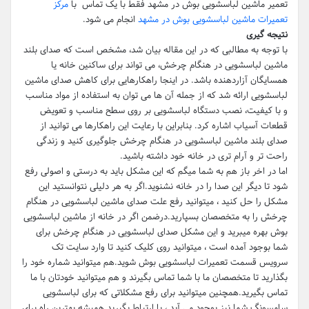
تعمیر ماشین لباسشویی بوش در مشهد فقط با یک تماس با
مرکز
تعمیرات ماشین لباسشویی بوش در مشهد
انجام می شود.
نتیجه گیری
با توجه به مطالبی که در این مقاله بیان شد، مشخص است که صدای بلند
ماشین لباسشویی در هنگام چرخش، می تواند برای ساکنین خانه یا
همسایگان آزاردهنده باشد. در اینجا راهکارهایی برای کاهش صدای ماشین
لباسشویی ارائه شد که از جمله آن ها می توان به استفاده از مواد مناسب
و با کیفیت، نصب دستگاه لباسشویی بر روی سطح مناسب و تعویض
قطعات آسیاب اشاره کرد. بنابراین با رعایت این راهکارها می توانید از
صدای بلند ماشین لباسشویی در هنگام چرخش جلوگیری کنید و زندگی
راحت تر و آرام تری در خانه خود داشته باشید.
اما در اخر باز هم به شما میگم که این مشکل باید به درستی و اصولی رفع
شود تا دیگر این صدا را در خانه نشنوید.اگر به هر دلیلی نتوانستید این
مشکل را حل کنید ، میتوانید رفع علت صدای ماشین لباسشویی در هنگام
چرخش را به متخصصان بسپارید.درضمن اگر در خانه از ماشین لباسشویی
بوش بهره میبرید و این مشکل صدای لباسشویی در هنگام چرخش برای
شما بوجود آمده است ، میتوانید روی کلیک کنید تا وارد سایت تک
سرویس قسمت تعمیرات لباسشویی بوش شوید.هم میتوانید شماره خود را
بگذارید تا متخصصان ما با شما تماس بگیرند و هم میتوانید خودتان با ما
تماس بگیرید.همچنین میتوانید برای رفع مشکلاتی که برای لباسشویی
سامسونگ شما نیز بوجود می آید ، با ارتباط بگیرید.همیشه بهترین راه برای