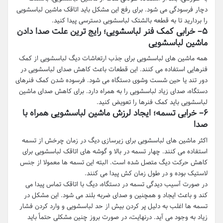
دچار فرسودگی می شود. برای رفع این مشکل باید اتاقک ماشین لباسشویی
را بردارید تا به قطعه بالشتک لباسشویی دسترسی پیدا کنید.
۵
–
خرابی کمک فنر لباسشویی؛ رایج ترین علت صدا دادن
ماشین لباسشویی
همه ماشین های لباسشویی برای جذب ارتعاشات دیگ لباسشویی از کمک
فنرهایی استفاده می کنند. این قطعات باعث کاهش صدای لباسشویی در
دور تند یا حین شست وشوی دستگاه می شود. فرسوده شدن کمک فنرهای
دستگاه، صدای زیاد لباسشویی را به همراه دارد. برای کاهش صدای ماشین
لباسشویی باید کمک فنرها را تعویض کنید.
۶
–
خرابی تسمه؛ ایجاد لرزش ماشین لباسشویی همراه با
صدا
اکثر ماشین های لباسشویی برای زیرسازی دیگ در زمان چرخش از تسمه
استفاده می کنند. چهار تسمه در بالا و گوشه های اتاقک لباسشویی برای
کاهش حرکت دیگ متصل شده است. البته این تسمه ها معمولا از جنس
لاستیک بوده و در طول زمان کش پیدا می کنند.
در صورت آسیب دیدگی تسمه در دستگاه، دیگ با اتاقک تماس پیدا می
کند و باعث ایجاد و همچنین و صدای ضربه بلند می شود. این مشکل در
تسمه ها اغلب به دلیل پر کردن بیش از حد لباسشویی و وارد کردن فشار
زیاد به وجود می آید. درنهایت، در صورت بروز چنین مشکلی حتماً باید