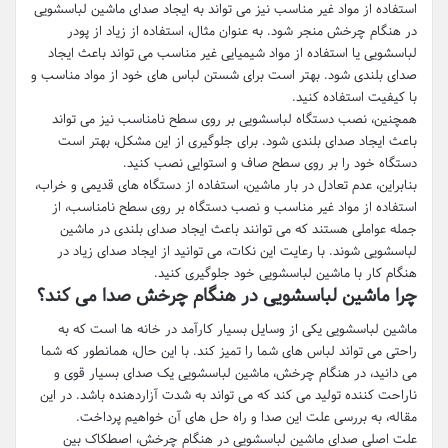
استفاده از مواد غیر مناسب نیز می تواند به ایجاد صدای ماشین لباسشویی
در هنگام چرخش منجر شود. به عنوان مثال، استفاده از زیاد از پودر
لباسشویی یا استفاده از مواد شیمیایی غیر مناسب می تواند باعث ایجاد
صدای بلندی شود. بهتر است برای شستن لباس های خود از مواد مناسب و
با کیفیت استفاده کنید.
همچنین، نصب دستگاه لباسشویی بر روی سطح نامناسب نیز می تواند
باعث ایجاد صدای بلندی شود. برای جلوگیری از این مشکل، بهتر است
دستگاه خود را بر روی سطح صاف و استوایی نصب کنید.
بنابراین، عدم تعادل در بار ماشین، استفاده از دستگاه های قدیمی و خراب،
استفاده از مواد غیر مناسب و نصب دستگاه بر روی سطح نامناسب، از
جمله عواملی هستند که می توانند باعث ایجاد صدای بلندی در ماشین
لباسشویی شوند. با رعایت این نکات، می توانید از ایجاد صدای زیاد در
هنگام کار با ماشین لباسشویی خود جلوگیری کنید.
چرا ماشین لباسشویی در هنگام چرخش صدا می کند؟
ماشین لباسشویی یکی از وسایل بسیار کارآمد در خانه ها است که به
راحتی می تواند لباس های شما را تمیز کند. با این حال، همانطور که شما
می دانید، در هنگام چرخش، ماشین لباسشویی یک صدای بسیار قوی و
ناراحت کننده تولید می کند که می تواند به شدت آزاردهنده باشد. در این
مقاله، به بررسی علت این صدا و راه حل های آن خواهیم پرداخت.
علت اصلی صدای ماشین لباسشویی در هنگام چرخش، اصطکاک بین