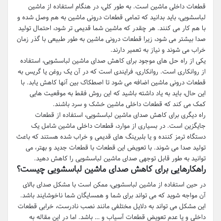
قطعات داخلی ماشین است. به طور کلی، در هنگام استفاده از ماشین
لباسشویی، باید بدانید که تمامی قطعات درونی ماشین به هم وصل شده و
با هم کار می کنند. هر چقدر که ماشین شما قدیمی تر شود، احتمال تولید
صدا بیشتر می شود، زیرا قطعات درونی ماشین به طور طبیعی با گذر زمان
خراب می شوند و نیاز به تعمیر دارند.
یکی از راه حل های موجود برای کاهش صدای ماشین لباسشویی، استفاده
از روانکاری است. روانکاری، فرایندی است که در آن یک روغن یا گریس به
قطعات درونی ماشین اضافه می شود تا اصطکاک بین آنها کاهش یابد. با
این حال، باید به یاد داشته باشید که این روش فقط به موقعیت هایی
کمک می کند که قطعات داخلی ماشین خشک و سرد باشند.
راه دیگری برای کاهش صدای ماشین لباسشویی، استفاده از قطعات
جایگزین است. در بسیاری از موارد، قطعات داخلی ماشین شامل یک
دستگاه ترمز کننده و یا بلبرینگ های قدیمی و خراب شده هستند که باعث
تولید صدا می شوند. با تعویض این قطعات با قطعات جدید و بهتر، می
توانید به طور قابل توجهی صدای ماشین لباسشویی را کاهش دهید.
راهکارهایی برای کاهش صدای ماشین لباسشویی چیست؟
در حین استفاده از ماشین لباسشویی، ممکن است با مشکل صدای بالای
آن مواجه شوید که می تواند برای شما و همسایگان شما ناخوشایند باشد.
این مشکل می تواند به دلایل مختلفی مانند نصب نادرست، خرابی قطعات
داخلی و یا عدم تعویض قطعات آسیاب و … باشد. اما در این مقاله به