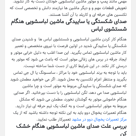
مهمی مانند پمپ و موتور ماشین لباسشویی خودتان دست به کار نشوید.
تعویض قطعات مهم و و دیگر ماشین ها نیازمند دانش و تخصصی است که
تکنسین های حرفه ای و کاربلد با آن آشنا هستند.
صدای شکستگی یا ساییدگی ماشین لباسشویی هنگام
شستشوی لباس
هنگام کار کردن ماشین لباسشویی و شستشوی لباس ها و شنیدن صدای
شکستگی یا ساییدگی شدید در اولین فرصت با نیروی متخصص و تعمیر
کار ماشین لباسشویی تماس بگیرید. این صدا اغلب به دلیل خرابی موتور و
ایجاد جرقه در برس های زغالی موتور است که باعث می شود که موتور به
درستی کار نکند. در این شرایط کاری از دست شما ساخته نیست.
باید با توجه به برند لباسشویی خود با مراکز ، سامسونگ یا ال جی تماس
بگیرید و منتظر اعزام تکنسین به محل شوید. اگر می خواهید مطمئن شوید
که صدای شکستگی یا ساییدگی مربوط به موتور است و چرا ماشین
لباسشویی صدا می دهد، لگن لباسشویی را با دست بپرخانید. اگر صدایی
هنگام خاموشی موتور به گوشتان نخورد، مطمئن می شوید که مشکل
مربوط به موتور لباسشویی است و به کمک یک تیم حرفه ای نیاز دارید.
هنگام تعمیرات یخچال دوو باید به این نکته توجه داشته باشید که از یک
مرکز تعمیرات یخچال دوو در مشهد
تعمیرکار طلب نمایید.
بررسی علت صدای ماشین لباسشویی هنگام خشک
کن