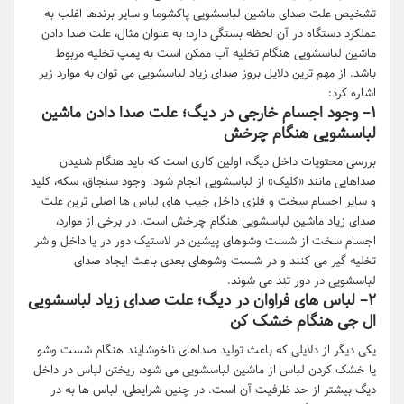
تشخیص علت صدای ماشین لباسشویی پاکشوما و سایر برندها اغلب به
عملکرد دستگاه در آن لحظه بستگی دارد؛ به عنوان مثال، علت صدا دادن
ماشین لباسشویی هنگام تخلیه آب ممکن است به پمپ تخلیه مربوط
باشد. از مهم ترین دلایل بروز صدای زیاد لباسشویی می توان به موارد زیر
اشاره کرد:
۱
–
وجود اجسام خارجی در دیگ؛ علت صدا دادن ماشین
لباسشویی هنگام چرخش
بررسی محتویات داخل دیگ، اولین کاری است که باید هنگام شنیدن
صداهایی مانند «کلیک» از لباسشویی انجام شود. وجود سنجاق، سکه، کلید
و سایر اجسام سخت و فلزی داخل جیب های لباس ها اصلی ترین علت
صدای زیاد ماشین لباسشویی هنگام چرخش است. در برخی از موارد،
اجسام سخت از شست وشوهای پیشین در لاستیک دور در یا داخل واشر
تخلیه گیر می کنند و در شست وشوهای بعدی باعث ایجاد صدای
لباسشویی در دور تند می شوند.
۲
–
لباس های فراوان در دیگ؛ علت صدای زیاد لباسشویی
ال جی هنگام خشک کن
یکی دیگر از دلایلی که باعث تولید صداهای ناخوشایند هنگام شست وشو
یا خشک کردن لباس از ماشین لباسشویی می شود، ریختن لباس در داخل
دیگ بیشتر از حد ظرفیت آن است. در چنین شرایطی، لباس ها به در