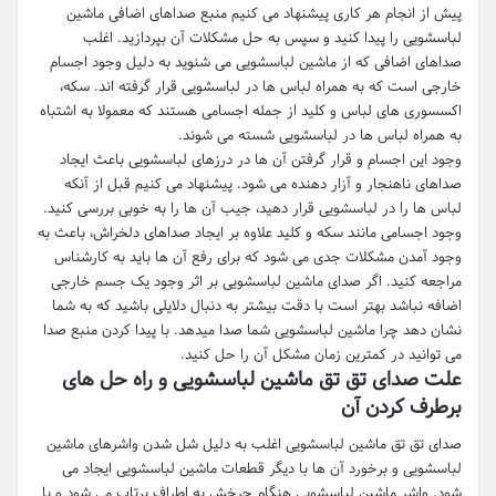
پیش از انجام هر کاری پیشنهاد می کنیم منبع صداهای اضافی ماشین
لباسشویی را پیدا کنید و سپس به حل مشکلات آن بپردازید. اغلب
صداهای اضافی که از ماشین لباسشویی می شنوید به دلیل وجود اجسام
خارجی است که به همراه لباس ها در لباسشویی قرار گرفته اند. سکه،
اکسسوری های لباس و کلید از جمله اجسامی هستند که معمولا به اشتباه
به همراه لباس ها در لباسشویی شسته می شوند.
وجود این اجسام و قرار گرفتن آن ها در درزهای لباسشویی باعث ایجاد
صداهای ناهنجار و آزار دهنده می شود. پیشنهاد می کنیم قبل از آنکه
لباس ها را در لباسشویی قرار دهید، جیب آن ها را به خوبی بررسی کنید.
وجود اجسامی مانند سکه و کلید علاوه بر ایجاد صداهای دلخراش، باعث به
وجود آمدن مشکلات جدی می شود که برای رفع آن ها باید به کارشناس
مراجعه کنید. اگر صدای ماشین لباسشویی بر اثر وجود یک جسم خارجی
اضافه نباشد بهتر است با دقت بیشتر به دنبال دلایلی باشید که به شما
نشان دهد چرا ماشین لباسشویی شما صدا میدهد. با پیدا کردن منبع صدا
می توانید در کمترین زمان مشکل آن را حل کنید.
علت صدای تق تق ماشین لباسشویی و راه حل های
برطرف کردن آن
صدای تق تق ماشین لباسشویی اغلب به دلیل شل شدن واشرهای ماشین
لباسشویی و برخورد آن ها با دیگر قطعات ماشین لباسشویی ایجاد می
شود. واشر ماشین لباسشویی هنگام چرخش به اطراف پرتاب می شود و با