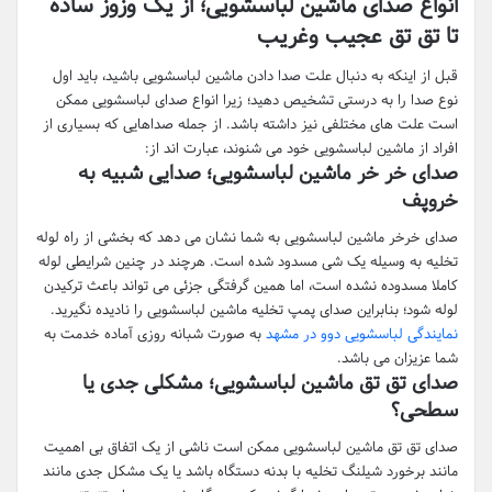
انواع صدای ماشین لباسشویی؛ از یک وزوز ساده
تا تق تق عجیب وغریب
قبل از اینکه به دنبال علت صدا دادن ماشین لباسشویی باشید، باید اول
نوع صدا را به درستی تشخیص دهید؛ زیرا انواع صدای لباسشویی ممکن
است علت های مختلفی نیز داشته باشد. از جمله صداهایی که بسیاری از
افراد از ماشین لباسشویی خود می شنوند، عبارت اند از:
صدای خر خر ماشین لباسشویی؛ صدایی شبیه به
خروپف
صدای خرخر ماشین لباسشویی به شما نشان می دهد که بخشی از راه لوله
تخلیه به وسیله یک شی مسدود شده است. هرچند در چنین شرایطی لوله
کاملا مسدوده نشده است، اما همین گرفتگی جزئی می تواند باعث ترکیدن
لوله شود؛ بنابراین صدای پمپ تخلیه ماشین لباسشویی را نادیده نگیرید.
نمایندگی لباسشویی دوو در مشهد
به صورت شبانه روزی آماده خدمت به
شما عزیزان می باشد.
صدای تق تق ماشین لباسشویی؛ مشکلی جدی یا
سطحی؟
صدای تق تق ماشین لباسشویی ممکن است ناشی از یک اتفاق بی اهمیت
مانند برخورد شیلنگ تخلیه با بدنه دستگاه باشد یا یک مشکل جدی مانند