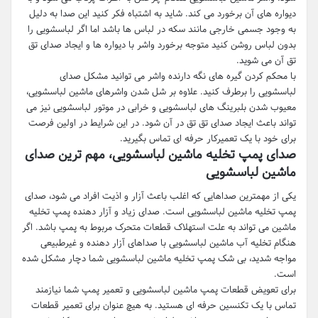
دیواره های آن برخورد می کند. شاید به اشتباه فکر کنید این صدا به دلیل
به وجود جسمی خارجی مانند سکه در لباس ها باشد اما اگر لباسشویی را
بدون لباس روشن کنید متوجه برخورد واشر با دیواره ها و ایجاد صدای تق
تق آن می شوید.
با محکم کردن گیره های نگه دارنده واشر می توانید مشکل صدای
لباسشویی را برطرف کنید. علاوه بر شل شدن واشرهای ماشین لباسشویی،
معیوب شدن بلبرینگ های لباسشویی و خرابی در موتور لباسشویی نیز می
تواند باعث ایجاد صدای تق تق در آن شود. در این شرایط در اولین فرصت
برای خود با یک تعمیرکار حرفه ای تماس بگیرید.
صدای پمپ تخلیه ماشین لباسشویی، مهم ترین صدای
ماشین لباسشویی
یکی از مهمترین صداهایی که اغلب باعث آزار و اذیت افراد می شود، صدای
پمپ تخلیه ماشین لباسشویی است. صدای زیاد و آزار دهنده پمپ تخلیه
ماشین می تواند به علت استهلاک قطعات متحرک مربوط به پمپ باشد. اگر
هنگام تخلیه آب ماشین لباسشویی با صداهای آزار دهنده و غیرطبیعی
مواجه شدید، بی شک پمپ تخلیه ماشین لباسشویی شما دچار مشکل شده
است.
برای تعویض قطعات پمپ ماشین لباسشویی و تعمیر پمپ شما نیازمند
تماس با یک تکنسین حرفه ای هستید. به هیچ عنوان برای تعمیر قطعات