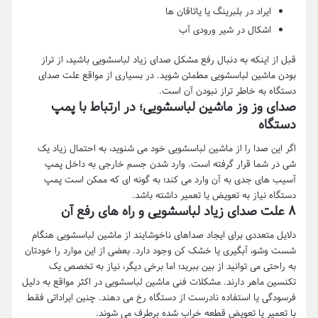
ایراد در بلبرینگ یا یاتاقان ها
اشکال در شیر ورودی آب
قبل از اینکه به دنبال رفع مشکل صدای زیاد لباسشویی باشید، از تراز
بودن ماشین لباسشویی مطمئن شوید. در بسیاری از مواقع علت صدای
دستگاه به خاطر تراز نبودن آن است.
صدای وز وز ماشین لباسشویی؛ در ارتباط با پمپ
دستگاه
اگر این صدا را از ماشین لباسشویی خود می شنوید، به احتمال زیاد یک
شی در شما قرار گرفته است. وارد شدن جسم خارجی به داخل پمپ
آسیب های جدی به آن وارد می کند؛ به گونه ای که ممکن است پمپ
دستگاه نیاز به تعویض یا تعمیر داشته باشد.
۸
علت صدای زیاد لباسشویی و راه های رفع آن
دلایل متعددی برای ایجاد صداهای ناخوشایند از ماشین لباسشویی هنگام
شست وشو، آبگیری یا خشک کن وجود دارد. بعضی از این موارد را خودتان
به راحتی می توانید از بین ببرید؛ اما برخی دیگر، نیاز به تخصص یک
تکنسین ماهر دارند. مشکلات فنی ماشین لباسشویی در اکثر مواقع به دلیل
فرسودگی یا استفاده نادرست از دستگاه رخ می دهند. چنین ایراداتی فقط
با تعمیر یا تعویض قطعه خراب شده برطرف می شوند.