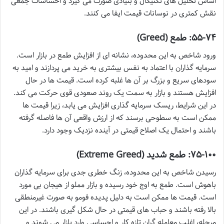
اساس تحلیل های تکنیکال و بنیادی صورت می گیرد و احساسات جمعی
نقش کمتری در نوسانات قیمت ایفا می کنند.
۵۵-۷۴: طمع (Greed)
ورود شاخص به این محدوده، نشانه ای از افزایش طمع در بازار است.
سرمایه گذاران با اعتماد به نفس بیشتری به خرید می پردازند و امید به
سودهای سریع و بزرگ بر آن ها غلبه کرده است. قیمت ها در حال
افزایش هستند و بازار به سمت یک روند صعودی قوی حرکت می کند.
در این شرایط، ریسک سرمایه گذاری افزایش می یابد، زیرا قیمت ها
ممکن است به سطوحی برسند که از ارزش واقعی آن ها فاصله گرفته
باشند و احتمال یک اصلاح قیمتی در آینده نزدیک وجود دارد.
۷۵-۱۰۰: طمع شدید (Extreme Greed)
رسیدن شاخص به این محدوده، زنگ خطری جدی برای سرمایه گذاران
باهوش است. طمع به اوج خود رسیده و بازار مملو از هیجان بی مورد
است. قیمت ها ممکن است به دلیل پدیده فومو به صورت غیرمنطقی
بالا رفته باشند و حباب های قیمتی در حال شکل گیری باشند. در این
مرحله، اغلب معامله گران تازه کار و احساسی وارد بازار می شوند و