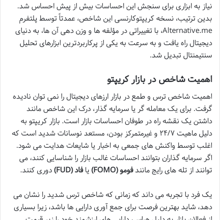
نیاز به ابزاری برای سنجش این احساسات بیش از پیش احساس شد.
بدین ترتیب، نسخه کریپتوکارنسی این شاخص، عمدتاً توسط پلتفرم
Alternative.me، با تغییراتی در مؤلفه ها و وزن دهی آن ها، به دنیای
دیجیتال راه یافت و به سرعت به یکی از پرکاربردترین ابزارهای تحلیل
سنتیمنتال تبدیل شد.
اهمیت شاخص در بازار کریپتو
اهمیت شاخص ترس و طمع در بازار ارزهای دیجیتال را نمی توان نادیده
گرفت. برای یک معامله گر یا سرمایه گذار، درک این شاخص مانند
داشتن یک نقشه راه در طوفان احساسات بازار است. بازار کریپتو به
دلیل ماهیت ۲۴/۷ و غیرمتمرکز بودن، مستعد نوسانات شدید است که
اغلب توسط واکنش های جمعی به اخبار یا شایعات هدایت می شود.
اگر سرمایه گذاران بتوانند احساسات غالب بازار را شناسایی کنند، می
توانند از تله های رایج مانند
فومو (FOMO)
یا
فاد (FUD)
دوری کنند.
یک فرد با تجربه می داند که زمانی که شاخص ترس شدید را نشان می
دهد، شاید بهترین فرصت برای جمع آوری دارایی ها باشد، زیرا بسیاری
از فعالان بازار به دلیل هراس، دارایی های ارزشمند خود را زیر قیمت