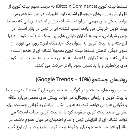
تسلط بیت کوین (Bitcoin Dominance) به درصد سهم بیت کوین از
کل ارزش بازار ارزهای دیجیتال اشاره دارد. تغییرات در این شاخص می
تواند بینش های مهمی درباره احساسات بازار ارائه دهد. زمانی که تسلط
بیت کوین افزایش می یابد، اغلب نشانه ای از ترس در بازار است. در
چنین شرایطی، سرمایه گذاران دارایی های پرریسک تر (آلت کوین ها) را
فروخته و به بیت کوین به عنوان یک «پناهگاه امن» روی می آورند. از
سوی دیگر، کاهش تسلط بیت کوین معمولاً نشانه ای از طمع است؛
جایی که سرمایه گذاران با اعتماد به نفس بیشتری به سمت آلت کوین
های پرخطرتر و با پتانسیل سود بالاتر حرکت می کنند.
روندهای جستجو (Google Trends – 10%)
تحلیل روندهای جستجو در گوگل، به خصوص برای کلمات کلیدی مرتبط
با بیت کوین و ارزهای دیجیتال، می تواند بینش های مهمی درباره علاقه
و نگرانی عمومی فراهم کند. به عنوان مثال، افزایش ناگهانی جستجو برای
عباراتی مانند بیت کوین سقوط کرد یا آیا بیت کوین حباب است؟ می
تواند نشانه ای از افزایش ترس و عدم اطمینان در میان عموم باشد. در
مقابل، افزایش جستجو برای چگونه بیت کوین بخریم در زمان اوج گیری