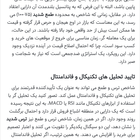
پایین باشد، البته با این فرض که به پتانسیل بلندمدت آن دارایی اعتقاد
دارد. در مقابل، زمانی که شاخص به محدوده
طمع شدید
(۷۵-۱۰۰) می
رسد، به این معناست که بازار در اوج هیجان و حرص قرار گرفته و قیمت
ها ممکن است بیش از حد واقعی خود بالا رفته باشند. در این حالت،
برای یک معامله گر، زمان مناسبی برای خروج از موقعیت های خرید و
کسب سود است، چرا که احتمال اصلاح قیمت در آینده نزدیک وجود
دارد. این رویکرد، یک استراتژی ضدجمعی است که نیاز به شجاعت و
صبر دارد.
تایید تحلیل های تکنیکال و فاندامنتال
شاخص ترس و طمع می تواند به عنوان یک تأییدکننده قدرتمند برای
تحلیل های تکنیکال و فاندامنتال عمل کند. تصور کنید یک تحلیل گر با
استفاده از ابزارهای تکنیکال مانند RSI یا MACD، به این نتیجه رسیده
است که یک دارایی در منطقه اشباع فروش قرار دارد و احتمال برگشت
روند وجود دارد. اگر در همین زمان، شاخص ترس و طمع نیز
ترس شدید
را نشان دهد، این دو سیگنال یکدیگر را تقویت می کنند و اعتبار تصمیم
برای خرید را افزایش می دهند. به همین ترتیب، اگر تحلیل فاندامنتال