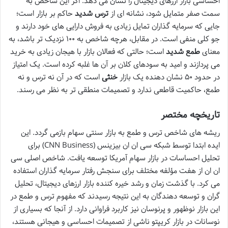
احساسی بازار ارزهای دیجیتال را نشان می دهد. اگر این شاخص به
سمت صفر متمایل شود، نشانه ای از
ترس شدید
حاکم بر بازار است؛
جایی که سرمایه گذاران تمایل زیادی به فروش دارایی های خود دارند و
جو کلی منفی است. در مقابل، هرچه شاخص به ۱۰۰ نزدیک تر باشد، به
معنای
طمع شدید
است؛ حالتی که فعالان بازار با هیجان زیادی به خرید
می پردازند و امید به سودهای کلان بر آن ها غلبه کرده است. یک امتیاز
در حدود ۵۰ نشان دهنده یک بازار
خنثی
است که در آن نه ترس و نه
طمع، حاکمیت قاطعی ندارد و تصمیمات منطقی تر به نظر می رسند.
تاریخچه مختصر
ریشه های شاخص ترس و طمع به بازار سنتی سهام بازمی گردد. این
ایده ابتدا توسط شبکه سی ان ان بیزینس (CNN Business) برای
تحلیل احساسات در بازار سهام آمریکا توسعه یافت. شاخص اصلی سی
ان ان از هفت مؤلفه مختلف برای سنجش رفتار سرمایه گذاران استفاده
می کرد. با گذشت زمان و رشد خیره کننده بازار ارزهای دیجیتال، تحلیل
گران و توسعه دهندگان به این نتیجه رسیدند که مفهوم ترس و طمع در
این بازار نوظهور و پرنوسان نیز کاربرد فراوانی دارد. از آنجا که بسیاری از
نوسانات در بازار کریپتو ناشی از تصمیمات احساسی و هیجانی هستند،