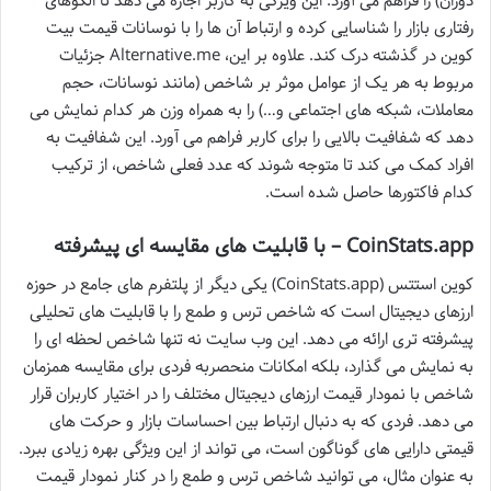
دوران) را فراهم می آورد. این ویژگی به کاربر اجازه می دهد تا الگوهای
رفتاری بازار را شناسایی کرده و ارتباط آن ها را با نوسانات قیمت بیت
کوین در گذشته درک کند. علاوه بر این، Alternative.me جزئیات
مربوط به هر یک از عوامل موثر بر شاخص (مانند نوسانات، حجم
معاملات، شبکه های اجتماعی و…) را به همراه وزن هر کدام نمایش می
دهد که شفافیت بالایی را برای کاربر فراهم می آورد. این شفافیت به
افراد کمک می کند تا متوجه شوند که عدد فعلی شاخص، از ترکیب
کدام فاکتورها حاصل شده است.
CoinStats.app – با قابلیت های مقایسه ای پیشرفته
کوین استتس (CoinStats.app) یکی دیگر از پلتفرم های جامع در حوزه
ارزهای دیجیتال است که شاخص ترس و طمع را با قابلیت های تحلیلی
پیشرفته تری ارائه می دهد. این وب سایت نه تنها شاخص لحظه ای را
به نمایش می گذارد، بلکه امکانات منحصربه فردی برای مقایسه همزمان
شاخص با نمودار قیمت ارزهای دیجیتال مختلف را در اختیار کاربران قرار
می دهد. فردی که به دنبال ارتباط بین احساسات بازار و حرکت های
قیمتی دارایی های گوناگون است، می تواند از این ویژگی بهره زیادی ببرد.
به عنوان مثال، می توانید شاخص ترس و طمع را در کنار نمودار قیمت