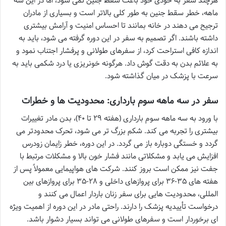
هرچند سفر به خودی خود باعث سقط جنین نمی شود، اما در این سه
ماهه، خطر سقط جنین به طور کلی بالاتر است و بسیاری از مادران
ترجیح می دهند در خانه بمانند تا احساس امنیت و آرامش بیشتری
داشته باشند. اگر تصمیم به سفر در این دوره گرفته می شود، باید به
اندازه کافی استراحت کرد، از سفرهای طولانی و پرفشار اجتناب نمود و
به علائم بدن به دقت گوش داد. هرگونه خونریزی یا درد شکمی باید به
سرعت با پزشک در میان گذاشته شود.
سفر در سه ماهه سوم بارداری: محدودیت ها و خطرات
با ورود به سه ماهه سوم بارداری (هفته ۲۹ تا ۴۰)، بدن مادر تغییرات
بیشتری را تجربه می کند. شکم بزرگ تر می شود، تحرک محدودتر می
گردد و خستگی دوباره باز می گردد. در این دوره، خطر زایمان زودرس
افزایش می یابد و مشکلاتی مانند فشار خون بالا و مشکلات مرتبط با
جفت نیز ممکن است بروز کنند. شرکت های هواپیمایی معمولاً پس از
هفته های ۳۵-۳۶ برای پروازهای داخلی و ۲۸-۳۵ برای پروازهای بین
المللی، محدودیت هایی برای سفر زنان باردار اعمال می کنند و
درخواست تأییدیه پزشک را دارند. راحتی مادر در این دوره از اهمیت ویژه
ای برخوردار است و سفرهای طولانی می تواند بسیار دشوار باشد.