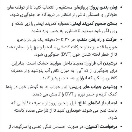
زمان بندی پرواز:
پروازهای مستقیم را انتخاب کنید تا از توقف های
طولانی و خستگی ناشی از انتظار در فرودگاه ها جلوگیری شود.
بستن صحیح کمربند ایمنی:
همواره کمربند ایمنی را زیر شکم و
روی لگن خود ببندید تا فشاری به جنین وارد نشود.
حرکت و راه رفتن منظم:
هر ۳۰ تا ۶۰ دقیقه یک بار در راهرو
هواپیما قدم بزنید و حرکات کششی ساده پا و مچ پا را انجام دهید
تا از خطر لخته شدن خون (DVT) جلوگیری شود.
نوشیدن آب فراوان:
محیط داخل هواپیما خشک است، بنابراین
برای جلوگیری از کم آبی، به میزان کافی آب بنوشید و از مصرف
کافئین و الکل که ادرارآور هستند، پرهیز کنید.
پوشیدن جوراب های واریس:
این جوراب ها به گردش خون در پاها
کمک کرده و خطر تورم و DVT را کاهش می دهند.
اجتناب از غذاهای نفاخ:
قبل و حین پرواز از مصرف غذاهایی که
باعث نفخ می شوند خودداری کنید تا از ناراحتی معده کاسته
شود.
درخواست اکسیژن:
در صورت احساس تنگی نفس یا سرگیجه، از