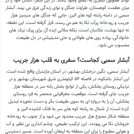
تواند همچون سفری به اعماق وجود باشد. در این سفر، انسان خود را در
میان عظمت کوهستان، طراوت جنگل و نوای زندگی غرق می بیند. آبشار
سمبی در دامنه رشته کوه های البرز، جایی که جنگل های سرسبز هزار
جریب و رودخانه پرآب نکا به هم می رسند، قرار گرفته است. این نقطه،
نه تنها بهشت عکاسان است، بلکه مکانی ایده آل برای پیک نیک های
خانوادگی، پیاده روی های طولانی و حتی مدیتیشن در دل طبیعت
محسوب می شود.
آبشار سمبی کجاست؟ سفری به قلب هزار جریب
آبشار سمبی، نگین درخشان بهشهر، در استان مازندران واقع شده است.
این آبشار باشکوه، در فاصله ۵۴ کیلومتری شرق شهرستان بهشهر و در
نزدیکی روستای یخکش، یکی از توابع بخش یانه سر در منطقه هزار
جریب جای گرفته است. موقعیت جغرافیایی منحصر به فرد روستای
یخکش، آن را به دروازه ای به سوی طبیعت بکر و دست نخورده تبدیل
کرده است؛ از شمال به رشته کوه های سر به فلک کشیده البرز و
منطقه شکار ممنوع هزار جریب محدود می شود و از جنوب به رودخانه
خروشان نکا می پیوندد. این ترکیب طبیعی، چشم اندازی بی نظیر و آب
و هوایی مطبوع را برای این منطقه به ارمغان آورده است. مسیر دسترسی