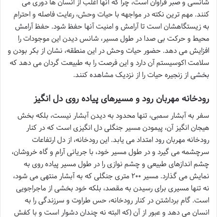
شانسی و صبر فراوان است، چرا که آنها اغلب از انسان ها دوری می
کنند. مهم ترین نکته در مواجهه با حیات وحش، رعایت فاصله و احترام
به زیستگاهشان است تا آرامش و امنیت آنها حفظ شود. حفظ آرامش
محیط و حرکت بی صدا در طول مسیر، شانس دیدن این موجودات را
افزایش می دهد. حضور حیات وحش در این منطقه، نشان از بکر بودن و
سلامت اکوسیستم آن دارد و این فرصت را به طبیعت گردان می دهد که
بخشی از زنجیره حیات را از نزدیک مشاهده کنند.
رودخانه مهربان رود و مسیرهای پیاده روی دل انگیز
سفر به آبشار سمبی، تنها محدود به دیدن آبشار نیست، بلکه بخش
هیجان انگیز آن، پیمودن مسیر جنگلی دل انگیزی است که در کنار
رودخانه مهربان رود امتداد می یابد. این رودخانه، از دل ارتفاعات
سرچشمه می گیرد و در طول مسیر خود، با جریانی آرام و گاه خروشان،
چشم اندازهای طبیعی و چشم نوازی را در طول مسیر پیاده روی به
نمایش می گذارد. مسیر ۲۰۰ متری جنگلی که به آبشار منتهی می شود،
نه تنها مسیری برای رسیدن به مقصد، بلکه خود بخشی از ماجراجویی
است. گام برداشتن در کنار رودخانه، حس طراوت و سرزندگی را به
انسان می دهد و عبور از آن (که البته نه چندان دشوار است و با کفش