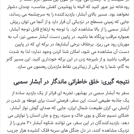
رودخانه نیز عبور کنید که البته با پوشیدن کفش مناسب، چندان دشوار
نخواهد بود. مسیر بالای آبشار، بازدیدکننده را به سرچشمه می رساند،
جایی که زمینی مسطح در نزدیکی آن قرار دارد و از آنجا می توان ریزش
آبشار سمبی را از بالا مشاهده کرد. با توجه به ارتفاع قابل توجه آبشار،
همواره مراقب پرتگاه ها باشید. در پایین دست آبشار سمبی نیز، آب به
مهربان رود می ریزد. برخلاف برخی آبشارها، در برکه ای که در پایین
دست آن مشاهده می شود، امکان شنا کردن وجود ندارد؛ لذا به شدت
مراقب باشید و از شیرجه زدن در این برکه خودداری کنید. این مسیر گام
به گام، شما را به یکی از زیباترین نقاط مازندران رهنمون می سازد.
نتیجه گیری: خلق خاطراتی ماندگار در آبشار سمبی
سفر به آبشار سمبی در بهشهر، تجربه ای فراتر از یک بازدید ساده از
یک جاذبه طبیعی است. این سفر، فرصتی است برای غوطه ور شدن در
آرامش بی کران طبیعت شمال ایران، جایی که صدای گوش نواز آبشار،
خنکای نسیم جنگل و بوی خاک و سبزه، روح و جان انسان را نوازش می
دهد. بازدیدکنندگان در این سفر، می توانند شکوه آبشار ۳۰ متری را از
نزدیک مشاهده کنند، در دل جنگل های سربه فلک کشیده هزار جریب