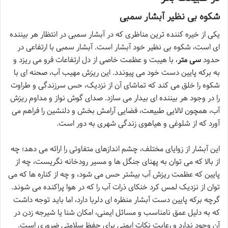
شکوه بی نظیر آبشار سمبی
یکی از خیره کننده ترین مناظری که در آبشار سمبی در انتظار هر بیننده
ای است، شکوه بی نظیر خود آبشار است. آبشار سمبی با ارتفاعی در
حدود
سی متر
، با هیبت و عظمت خاصی از دل ارتفاعات فرو می ریزد و
به برکه پایین دست خود می پیوندد. این ریزش مهیب آب، صحنه ای با
شکوه را خلق می کند که تماشای آن از نزدیک، حس سرزندگی و طراوت
را در وجود هر بیننده ای بیدار می سازد. صدای گوش نواز و مداوم ریزش
آب، همچون لالایی طبیعت، فضایی آرامش بخش و دلنشین را فراهم می
آورد که از شلوغی و هیاهوی زندگی شهری به دور است.
این آبشار از زوایای مختلف، چشم اندازهای متفاوتی را ارائه می دهد؛ چه
از بالا که می توان به پهنای جنگل ها و مسیر رودخانه نگریست، چه از
پایین که عظمت ریزش آب بیشتر حس می شود، و چه از کناره ها که می
توان از نزدیک لمس کرد خنکای ذرات آب را که در هوا پراکنده می شوند.
گرچه برکه پایین دست آبشار منظره ای دلربا دارد، اما باید توجه داشت
که به دلیل عمق نامناسب و مسائل ایمنی، امکان شنا یا شیرجه زدن در
آن وجود ندارد و رعایت نکات ایمنی برای حفظ سلامتی ضروری است.