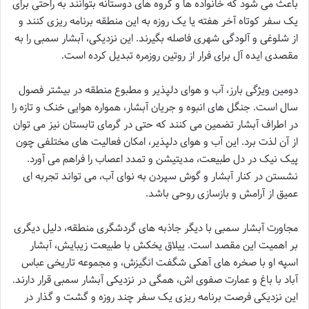
باعث می شود که خانواده ها و گروه های دوستانه بتوانند به راحتی برای
یک سفر کوتاه آخر هفته یا یک روزه به این منطقه برنامه ریزی کنند و
از شلوغی و آلودگی شهری فاصله بگیرند. این نزدیکی، آبشار سمبی را به
مقصدی ایده آل برای فرار از روتین روزمره تبدیل کرده است.
دومین ویژگی بارز، آب و هوای دلپذیر و مطبوع منطقه در بیشتر فصول
سال است. جنگل های انبوه و جریان آبشار، همواره هوایی خنک و تازه را
در اطراف آبشار تضمین می کنند که حتی در گرمای تابستان نیز می توان
از آن لذت برد. این آب و هوای دلپذیر، امکان فعالیت های مختلفی چون
پیک نیک در دل طبیعت، مدیتیشن و تمدد اعصاب را فراهم می آورد.
نشستن در کنار آبشار و گوش سپردن به نوای آب، می تواند تجربه ای
عمیق از آرامش و بازسازی روحی باشد.
مجاورت آبشار سمبی با دیگر جاذبه های گردشگری منطقه، دلیل دیگری
بر اهمیت این مقصد است. ییلاق یخکش با طبیعت زیبایش، آبشار
اسپه او با صخره های آهکی شگفت انگیزش، و مجموعه تاریخی عباس
آباد با باغ و عمارت صفوی اش، همگی در نزدیکی آبشار سمبی قرار دارند.
این نزدیکی فرصت برنامه ریزی یک سفر چند روزه و گشت و گذار در