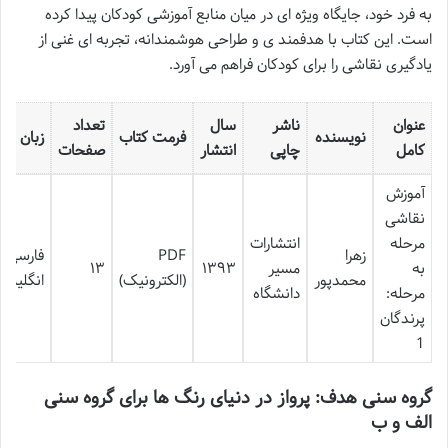
به فرد خود، جایگاه ویژه ای در میان منابع آموزشی کودکان پیدا کرده
است. این کتاب با هدفمند ی و طراحی هوشمندانه، تجربه ای غنی از
یادگیری نقاشی را برای کودکان فراهم می آورد.
عنوان
ناشر
سال
تعداد
نویسنده
فرمت کتاب
زبان
کامل
چاپی
انتشار
صفحات
آموزش
نقاشی
مرحله
انتشارات
زهرا
PDF
فارسی-
به
مسیر
۱۳۹۳
۱۳
محمدپور
(الکترونیک)
انگلیسی
مرحله:
دانشگاه
پرندگان
1
گروه سنی هدف: پرواز در دنیای رنگ ها برای گروه سنی
الف و ب