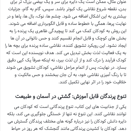
عنوان مثال، ممکن است یک دایره برای سر و یک بیضی بزرگ تر برای
بدن، نقطه شروع نقاشی یک کبوتر باشد. سپس، گام به گام، جزئیات
بیشتری به این اشکال اضافه می شود. چشم ها، نوک، بال ها، پاها و در
نهایت پرها، همگی با خطوط ساده و قابل الگوبرداری اضافه می شوند.
این روش به کودکان کمک می کند تا پیچیدگی ظاهری یک پرنده را به
بخش های کوچک و قابل انجام تقسیم کنند و حس ناتوانی در آن ها
ایجاد نشود. این رویکرد تشویق کننده، نقاشی ساده پرنده برای بچه ها را
به یک فعالیت لذت بخش تبدیل می کند. هدف نویسنده این است که
کودک فرآیند را درک کند و از آن لذت ببرد، نه اینکه صرفاً یک کپی دقیق
بسازد. در نهایت، پس از اتمام مراحل نقاشی، کودکان تشویق می شوند
تا با رنگ آمیزی نقاشی خود، به آن جان ببخشند و حس مالکیت و
خلاقیت خود را در اثر نهایی تکمیل کنند.
تنوع پرندگان قابل آموزش: گشتی در آسمان و طبیعت
یکی از جذابیت های این کتاب، تنوع پرندگانی است که کودکان می
توانند نقاشی کنند. این تنوع نه تنها از خستگی جلوگیری می کند، بلکه
دایره دانش کودکان را نیز درباره گونه های مختلف پرندگان گسترش می
دهد. کودکان با کشیدن پرندگانی مانند گنجشک که هر روز در حیاط