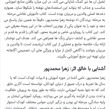
تخیل آن ها نیز کمک شایانی می کند. در این میان، یافتن منابع آموزشی
مناسب و جذاب که بتواند این استعدادهای نهفته را شکوفا سازد، همواره
دغدغه اصلی والدین و مربیان بوده است. کتاب «آموزش نقاشی مرحله
به مرحله: پرندگان ۱» نوشته زهرا محمدپور، دقیقاً به همین نیاز پاسخ می
دهد و خود را به عنوان یکی از بهترین انتخاب ها در این زمینه معرفی می
کند. این کتاب با رویکردی خاص و تجربه محور، کودکان را قدم به قدم در
مسیر نقاشی و کشف دنیای رنگ ها همراهی می کند. هدف این نوشتار،
ارائه یک خلاصه جامع و تحلیلی از این کتاب ارزشمند است تا والدین و
مربیان بتوانند با آگاهی کامل از مزایا و ویژگی های آن، تصمیمی آگاهانه
برای تهیه این منبع آموزشی بگیرند.
آشنایی با خالق اثر: زهرا محمدپور
زهرا محمدپور، نامی آشنا در حوزه آموزش و ادبیات کودک است که با
سال ها تجربه و درک عمیق از دنیای کودکان، توانسته است آثاری خلق
کند که نه تنها جنبه آموزشی دارند، بلکه به طور ویژه به پرورش خلاقیت
و لذت بردن از فرآیند یادگیری نیز می پردازند. رویکرد آموزشی ایشان بر
پایه سادگی، مرحله ای بودن و درگیر کردن حواس مختلف کودک استوار
است. او با مجموعه های موفق خود، به خصوص «نقاش کوچولو»، نشان