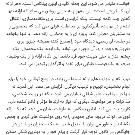
خواننده متبادر می شود، این جمله کلیدی ایلین پینکاس است: «هر ارائه
ای یک فروش است». این مفهوم به خوبی روشن می سازد که ارائه تنها
گفتن چند کلمه نیست، بلکه فرایندی است برای متقاعدسازی، انتقال
ایده و در نهایت، تأثیرگذاری بر مخاطب. فرقی نمی کند که محصولی را
به مشتریان معرفی کند، پروژه ای را به همکاران ارائه دهد، یا تنها بخواهد
در جلسه ای رسمی، دیدگاه خود را مطرح کند؛ همیشه چیزی برای
«فروش» وجود دارد. آن «چیز» می تواند یک ایده، یک محصول، یک
چشم انداز یا حتی هویت خود فرد باشد. این نگاه، ارائه را از یک وظیفه
صرف به یک فرصت طلایی برای نفوذ و اثرگذاری تبدیل می کند.
فردی که بر مهارت های ارائه تسلط می یابد، در واقع توانایی خود را برای
الهام بخشیدن، تهییج و ترغیب دیگران افزایش می دهد. این قدرت نه
تنها در موفقیت های شغلی نمایان می شود، بلکه در روابط شخصی،
مذاکرات و هر موقعیت دیگری که نیاز به ارتباط مؤثر و قانع کننده دارد،
کاربرد پیدا می کند. ایلین پینکاس به ظرافت نشان می دهد که یک ارائه
قوی می تواند دریچه های جدیدی را به روی موفقیت های فردی و جمعی
بگشاید و چطور می توان با تبدیل شدن به یک سخنران توانا، در هر
جایگاهی در کانون توجه قرار گرفت و پیام خود را به بهترین شکل ممکن