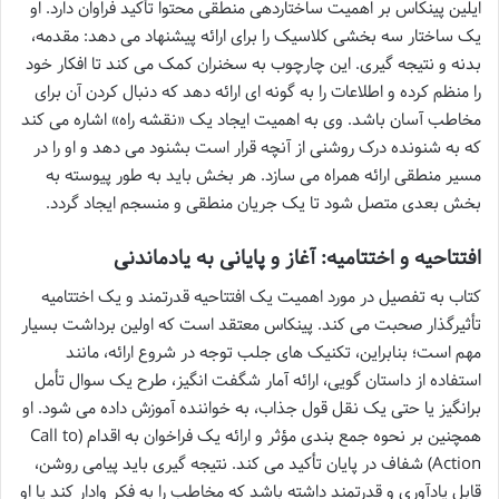
ایلین پینکاس بر اهمیت ساختاردهی منطقی محتوا تأکید فراوان دارد. او
یک ساختار سه بخشی کلاسیک را برای ارائه پیشنهاد می دهد: مقدمه،
بدنه و نتیجه گیری. این چارچوب به سخنران کمک می کند تا افکار خود
را منظم کرده و اطلاعات را به گونه ای ارائه دهد که دنبال کردن آن برای
مخاطب آسان باشد. وی به اهمیت ایجاد یک «نقشه راه» اشاره می کند
که به شنونده درک روشنی از آنچه قرار است بشنود می دهد و او را در
مسیر منطقی ارائه همراه می سازد. هر بخش باید به طور پیوسته به
بخش بعدی متصل شود تا یک جریان منطقی و منسجم ایجاد گردد.
افتتاحیه و اختتامیه: آغاز و پایانی به یادماندنی
کتاب به تفصیل در مورد اهمیت یک افتتاحیه قدرتمند و یک اختتامیه
تأثیرگذار صحبت می کند. پینکاس معتقد است که اولین برداشت بسیار
مهم است؛ بنابراین، تکنیک های جلب توجه در شروع ارائه، مانند
استفاده از داستان گویی، ارائه آمار شگفت انگیز، طرح یک سوال تأمل
برانگیز یا حتی یک نقل قول جذاب، به خواننده آموزش داده می شود. او
همچنین بر نحوه جمع بندی مؤثر و ارائه یک فراخوان به اقدام (Call to
Action) شفاف در پایان تأکید می کند. نتیجه گیری باید پیامی روشن،
قابل یادآوری و قدرتمند داشته باشد که مخاطب را به فکر وادار کند یا او