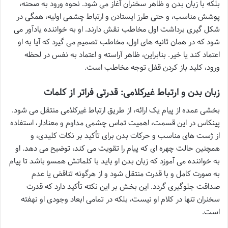
بلکه با زبان بدن و ظاهر سخنران آغاز می شود. نحوه ورود به صحنه،
پوشش مناسب، و حتی طرز ایستادن و ارتباط چشمی اولیه، همگی در
شکل گیری برداشت اول مخاطب نقش دارند. او به خواننده یادآور می
شود که در همان ثانیه های اول، مخاطب تصمیم می گیرد که آیا به او
اعتماد کند یا خیر. بنابراین، ظاهر آراسته و اعتماد به نفس در لحظه
ورود، کلید باز کردن قفل توجه مخاطب است.
زبان بدن و ارتباط غیرکلامی: قدرتی فراتر از کلمات
بخشی عمده از پیام یک ارائه، از طریق ارتباط غیرکلامی منتقل می شود.
پینکاس در این قسمت، اهمیت تماس چشمی مداوم و معنادار، استفاده
از ژست های مناسب و حرکات بدن برای تأکید بر نکات کلیدی، و
همچنین حالت چهره ای که پیام را تقویت می کند، توضیح می دهد. او
به خواننده می آموزد که زبان بدن او باید با کلماتش همسو باشد تا پیام
به صورت کامل و با قدرت منتقل شود و از هرگونه تناقض یا عدم
صداقت جلوگیری گردد. این بخش بر این نکته تأکید دارد که قدرت
سخنران تنها در کلام او نیست، بلکه در تمامی ابعاد وجودی او نهفته
است.