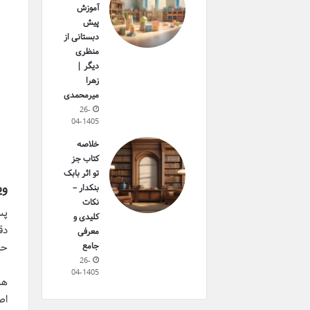
آموزش
پیش
دبستانی از
منظری
دیگر |
زهرا
میرمحمدی
26-
04-1405
خلاصه
کتاب جز
تو اثر بابک
وی
بنکدار –
نکات
پس
کلیدی و
دق
معرفی
جامع
حی
26-
04-1405
هم