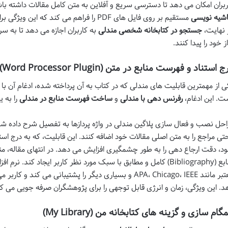
ربران امکان می دهد تا دسترسی سریع و آفلاین به متن کامل مقالات داشته باش
شیه نویسی
مستقیم بر روی فایل های PDF را فراهم می کند
 نهایت،
جستجو در کتابخانه شخصی مندلی
به کاربران اجازه می دهد تا به 
از خود را پیدا کنند.
 استناد و فهرست منابع در متن (Word Processor Plugin)
ی از مهمترین قابلیت های مندلی که در کتاب به آن پرداخته شده، ادغام آن با نر
ت. این ادغام،
رفرنس دهی با مندلی
و
ساخت فهرست منابع در مندلی
را به 
احل نصب و فعال سازی پلاگین مندلی در واژه پردازها به تفصیل شرح داده ش
د، دقت ارجاع دهی را به طور چشمگیری افزایش می دهد. در انتهای مقاله،
منابع (Bibliography) کامل و مطابق با سبک مورد نظر کاربر ایجاد کن
معتبر مانند APA، Chicago، IEEE و بسیاری دیگر را پشتیبانی م
د. این ویژگی، زمان و انرژی قابل توجهی را برای پژوهشگران صرفه جویی می کن
گام سازی و گزینه های کتابخانه من (My Library)