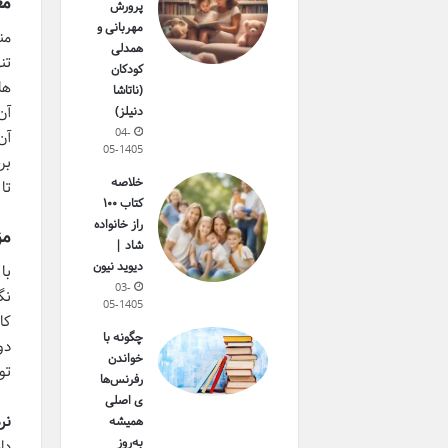
مع
پرورش
مهربانی و
من
همدلی
تن
کودکان
(ناتاشا
دنیلز)
04-
آن
05-1405
بر
خلاصه
تا
کتاب ۱۰۰
راز خانواده
مز
شاد |
دیوید نیون
با
03-
نگ
05-1405
کا
چگونه با
دو
خواندن
تو
رفرنس‌ها
ی اصلی
نر
همیشه
به‌روز
دا