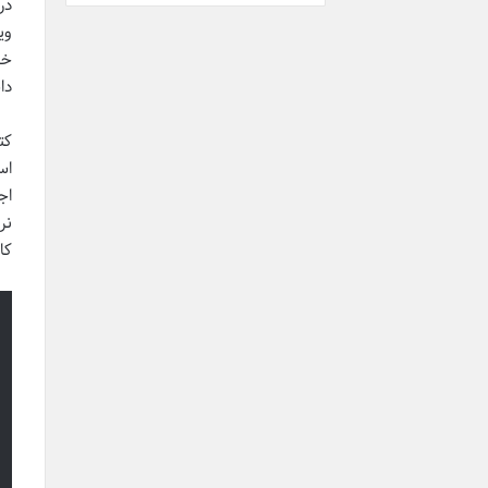
در
وی
خو
دا
اس
نر
کا