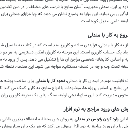
اوه بر این، مندلی مدیریت آسان منابع با فرمت های مختلف را در متن تضمین 
وگیری می نماید. این مزایا به وضوح نشان می دهد که چرا
مزایای مندلی برای
معه علمی تبدیل کرده است.
وع به کار با مندلی
از به کار با مندلی، فرآیندی ساده و کاربرپسند است که در کتاب به تفصیل ش
جاد یک حساب کاربری است. این مرحله به کاربران امکان دسترسی به هر دو
یه و اساس کتابخانه شخصی مراجع آن ها را تشکیل می دهد. پس از ورود به سی
خه تحت وب و چه در نسخه دسکتاپ، مواجه می شود. این صفحه، نقطه شرو
 قابلیت مهم در ابتدای کار با مندلی،
نحوه کار با مندلی
برای ساخت پوشه ها 
ی منابع بر اساس پروژه ها، موضوعات یا انواع منابع، به کاربر کمک می کند تا
ترس مدیریت کند. این سازماندهی اولیه، سنگ بنای یک تجربه کاربری روان و ک
ش های ورود مراجع به نرم افزار
انایی
وارد کردن رفرنس در مندلی
به روش های مختلف، انعطاف پذیری بالایی را 
لی را برای ورود مراجع به نرم افزار معرفی می کند که هر یک برای سناریوهای خ