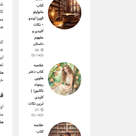
شم
کتاب
مانولیتو
الویرا لیندو
مع
– نکات
هم
کلیدی و
مفهوم
داستان
خو
08-
05-1405
ای
تع
خلاصه
کتاب دختر
منب
هلویی
خو
ریموند
ناکامورا |
فص
کلیدی
ترین نکات
او
07-
مندلی Mendeley نیز
05-1405
من
خلاصه
کتاب