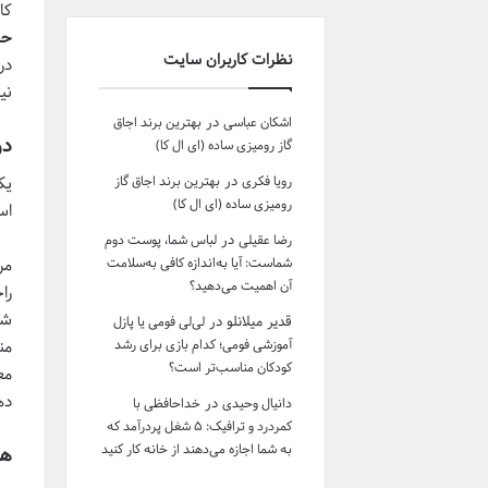
کا
حا
نظرات کاربران سایت
در
نی
در
اشکان عباسی
بهترین برند اجاق
درج
گاز رومیزی ساده (ای ال کا)
در
رویا فکری
بهترین برند اجاق گاز
یک
رومیزی ساده (ای ال کا)
اس
در
رضا عقیلی
لباس شما، پوست دوم
شماست: آیا به‌اندازه کافی به‌سلامت
مر
آن اهمیت می‌دهید؟
شو
قدیر میلانلو
در
لی‌لی فومی یا پازل
آموزشی فومی؛ کدام بازی برای رشد
کودکان مناسب‌تر است؟
ده
در
دانیال وحیدی
خداحافظی با
کمردرد و ترافیک: ۵ شغل پردرآمد که
به شما اجازه می‌دهند از خانه کار کنید
هم