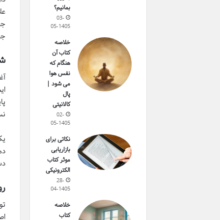
بمانیم؟
عل
03-
جل
05-1405
جا
خلاصه
کتاب آن
شر
هنگام که
نفس هوا
آغ
می شود |
ای
پال
پا
کالانیتی
نس
02-
05-1405
یک
نکاتی برای
بازاریابی
ده
موثر کتاب
دس
الکترونیکی
28-
رو
04-1405
تو
خلاصه
کتاب
اص