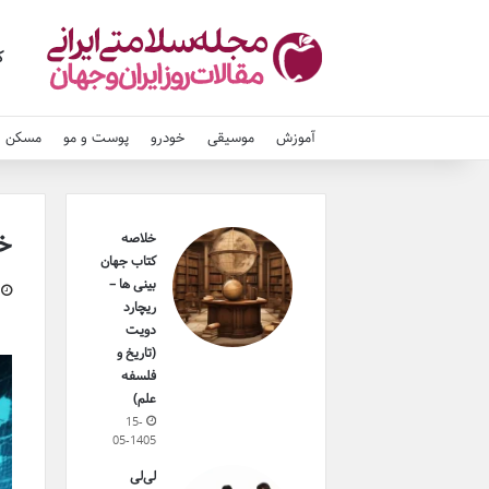
ک
آموزش
موسیقی
خودرو
پوست و مو
مسکن و
خل
خلاصه
کتاب جهان
بینی ها –
ریچارد
دویت
(تاریخ و
فلسفه
علم)
15-
05-1405
لی‌لی