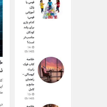
فومی یا
پازل
آموزشی
فومی؛
کدام بازی
برای رشد
کودکان
مناسب‌تر
است؟
14-
05-1405
خلاصه
کتاب فیک
ن
رابرت
کیوساکی –
راهنمای
جامع و
ای
کامل
من
13-
05-1405
در
خلاصه