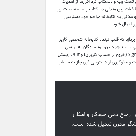
حت وب و دسکتاپ نرم افزارها از اهمیت
ی اطلاعات بین مندلی دسکتاپ و نسخه تحت وب
 و مکانی به کتابخانه مراجع خود دسترسی
ز اعمال شود.
ین بخش به معرفی کلی گزینه های مختلف در بخش My Library می پردازد که قلب تپنده کتابخانه شخصی کاربر
هی است. همچنین، نویسندگان به بررسی
اجمالی منوهای File، Edit، View و Help می پردازند و بر تفاوت مهم میان Sign out (خروج از حساب کاربری) و Quit (بستن
اعات و جلوگیری از دسترسی غیرمجاز به حساب
 ارجاع دهی خودکار و امکان
هشگر مدرن تبدیل شده است.