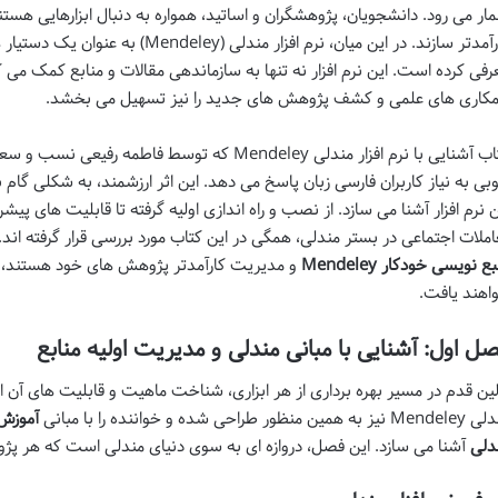
ار می رود. دانشجویان، پژوهشگران و اساتید، همواره به دنبال ابزارهایی هستند 
کارآمدتر سازند. در این میان، نرم افزار م
رفی کرده است. این نرم افزار نه تنها به سازماندهی مقالات و منابع کمک می ک
کاری های علمی و کشف پژوهش های جدید را نیز تسهیل می بخشد.
کتاب آشنایی با نرم افزار مندلی Mendeley که توسط فا
بی به نیاز کاربران فارسی زبان پاسخ می دهد. این اثر ارزشمند، به شکلی گام به
ن نرم افزار آشنا می سازد. از نصب و راه اندازی اولیه گرفته تا قابلیت های پی
املات اجتماعی در بستر مندلی، همگی در این کتاب مورد بررسی قرار گرفته اند. 
ع نویسی خودکار Mendeley
و مدیریت کارآمدتر پژوهش های خود هستند، در 
اهند یافت.
ل اول: آشنایی با مبانی مندلی و مدیریت اولیه منابع
لین قدم در مسیر بهره برداری از هر ابزاری، شناخت ماهیت و قابلیت های آن ا
 به همین منظور طراحی شده و خواننده را با مبانی
آموزش 
دلی
آشنا می سازد. این فصل، دروازه ای به سوی دنیای مندلی است که هر پژو