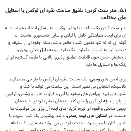
۵.۱. هنر ست کردن: تلفیق ساعت نقره ای لوکس با استایل
های مختلف
هنر ست کردن یک ساعت نقره ای لوکس، به معنای انتخاب هوشمندانه
آن برای ایجاد هماهنگی کامل با لباس و سایر اکسسوری هاست، به
گونه ای که نه تنها تکمیل کننده ظاهر باشد، بلکه جلوه ای از سلیقه و
دقت را نیز به نمایش بگذارد. رنگ نقره ای، به دلیل خنثی بودن و
درخشش خاص خود، قابلیت تطبیق پذیری بالایی با طیف گسترده ای از
رنگ ها و استایل ها دارد.
برای
لباس های رسمی
، یک ساعت نقره ای لوکس با طراحی مینیمال یا
کلاسیک، انتخابی بی نظیر است. این ساعت می تواند با کت و
شلوارهای تیره، پیراهن های سفید یا آبی و کراوات های ابریشمی، ترکیبی
از وقار و حرفه ای گری را خلق کند. بندهای تمام نقره ای یا بندهای
چرمی مشکی و قهوه ای تیره، گزینه های ایده آل برای این موقعیت ها
هستند. در
استایل های نیمه رسمی
، مانند پوشیدن یک کت اسپرت با
شلوار کتان یا جین تیره، ساعت نقره ای می تواند به عنوان یک نقطه
کانونی عمل کند و جلوه ای از پیچیدگی و جذابیت به ارمغان آورد. در این