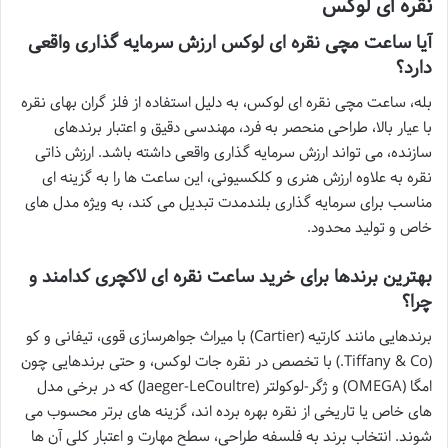
نقره ای لوکس
آیا ساعت مچی نقره ای لوکس ارزش سرمایه گذاری واقعی
دارد؟
بله، ساعت مچی نقره ای لوکس، به دلیل استفاده از فلز گران بهای نقره
با عیار بالا، طراحی منحصر به فرد، مهندسی دقیق و اعتبار برندهای
سازنده، می تواند ارزش سرمایه گذاری واقعی داشته باشد. ارزش ذاتی
نقره به علاوه ارزش هنری و کلکسیونی، این ساعت ها را به گزینه ای
مناسب برای سرمایه گذاری بلندمدت تبدیل می کند، به ویژه مدل های
خاص و تولید محدود.
بهترین برندها برای خرید ساعت نقره ای لاکچری کدامند و
چرا؟
برندهایی مانند کارتیه (Cartier) با میراث جواهرسازی قوی، تیفانی و کو
(Tiffany & Co.) با تخصص در نقره جات لوکس، و حتی برندهایی چون
امگا (OMEGA) و ژگر-لوکولتر (Jaeger-LeCoultre) که در برخی مدل
های خاص یا تاریخی از نقره بهره برده اند، گزینه های برتر محسوب می
شوند. انتخاب برند به فلسفه طراحی، سطح مهارت و اعتبار کلی آن ها