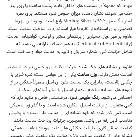
مهرها که معمولاً در قسمت های داخلی قاب، پشت ساعت یا روی بند
حک می شوند، نشان دهنده میزان خلوص نقره هستند. برای نقره
استرلینگ، مهر ۹۲۵ یا Sterling Silver رایج است. وجود این مهرها،
تضمینی برای استفاده از نقره با عیار استاندارد در ساخت ساعت است.
علاوه بر مهر عیار، بسیاری از برندهای معتبر و لوکس، گواهینامه اصالت
(Certificate of Authenticity) به همراه ساعت ارائه می دهند که
شامل جزئیات فنی، شماره سریال و تأییدیه اصالت مواد و ساخت است.
علاوه بر نشانه های حک شده، جزئیات ظاهری و حسی نیز در تشخیص
اصالت نقش دارند.
وزن ساعت
یکی از این عوامل است؛ نقره فلزی با
چگالی بالاست، بنابراین یک ساعت نقره ای اصل معمولاً سنگین تر از
نمونه های مشابه ساخته شده از استیل یا سایر آلیاژهای سبک تر
احساس می شود.
رنگ طبیعی نقره
، درخششی خاص و ملایم دارد که
کمی متفاوت از براقیت استیل آبکاری شده است و با گذر زمان، ممکن
است کمی کدر شود که خود نشانه ای از اصالت فلز است و با پولیش
مناسب قابل رفع می باشد. همچنین، جزئیات پرداخت ساعت مانند
کیفیت صیقل کاری، ظرافت حکاکی ها و دقت مونتاژ قطعات، همگی
نشانه هایی از کیفیت ساخت بالا و اصالت یک ساعت لوکس هستند.