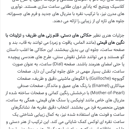
کلاسیک وینتیج که یادآور دوران طلایی ساعت سازی هستند. نوآوری
های مدرن نیز، با ترکیب نقره با متریال های جدید و فرم های جسورانه،
جلوه های تازه ای از زیبایی را ارائه می دهند.
جزئیات هنری نظیر
حکاکی های دستی
،
قلم زنی های ظریف
و
تزئینات با
نگین های قیمتی
(مانند الماس، یاقوت و زمرد) می توانند به قاب، بند و
صفحه ساعت، جلوه ای بی بدیل ببخشند. این حکاکی ها اغلب داستان
گو هستند و می توانند شامل نقوش سنتی، طرح های هندسی پیچیده
یا حتی امضای هنرمند باشند. صفحه (Dial) ساعت، به عنوان صورت
ساعت، نقش بسیار مهمی در خلق جلوه لوکس آن دارد. صفحات
گویوچه (Guilloche) با الگوهای ماشینی دقیق و ظریف، صفحات
میناکاری (Enamel) با رنگ های عمیق و ماندگار، صفحات صدفی
(Mother-of-Pearl) با درخشش رنگین کمانی و صفحات ساخته شده از
متریال های خاص مانند اونیکس یا سنگ های قیمتی، همگی به ساعت،
هویتی منحصربه فرد می بخشند. انتخاب دقیق عقربه ها، نشانگرهای
ساعت و فونت های استفاده شده نیز، به کمال زیبایی شناختی یک
ساعت نقره ای لوکس کمک شایانی می کند. این ترکیب از هنر دستی و
طراحی خلاقانه است که هر ساعت را به یک اثر هنری پوشیدنی تبدیل