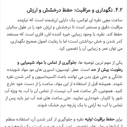
۴.۲. نگهداری و مراقبت: حفظ درخشش و ارزش
ساعت مچی نقره ای لوکس، یک دارایی ارزشمند است که نیازمند
مراقبت دقیق و مستمر است تا درخشش و ارزش خود را در طول سالیان
حفظ کند. نقره، با وجود زیبایی خیره کننده اش، فلزی است که مستعد
کدر شدن و خش برداشتن است؛ اما با رعایت اصول صحیح نگهداری،
می توان عمر و زیبایی آن را تضمین کرد.
یکی از مهم ترین توصیه ها،
جلوگیری از تماس با مواد شیمیایی و
رطوبت بیش از حد
است. عطر، لوسیون، اسپری های مو، مواد شوینده
خانگی و حتی عرق بدن می توانند باعث اکسیداسیون و کدر شدن نقره
شوند. همیشه قبل از استفاده از این مواد، ساعت را از دست خود خارج
کنید. همچنین، اگر ساعت ضد آب نیست، از تماس آن با آب، به ویژه آب
شور یا کلردار، خودداری نمایید. حتی ساعت های ضد آب نیز باید پس از
تماس با آب، به آرامی با یک پارچه نرم خشک شوند.
برای
حفظ براقیت اولیه
نقره و جلوگیری از کدر شدن آن، استفاده منظم
از ابزارها و روش های تخصصی تمیز کردن ضروری است. یک پارچه نرم و