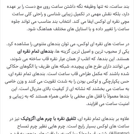
بند ساعت، نه تنها وظیفه نگه داشتن ساعت روی مچ دست را بر عهده
دارد، بلکه نقش مهمی در تکمیل زیبایی شناسی و راحتی کلی ساعت
مچی نقره ای لوکس ایفا می کند. انتخاب بند مناسب می تواند جلوه
ساعت را تغییر داده و با استایل های مختلف هماهنگ شود.
در ساعت های نقره ای لوکس، می توان بندهای متنوعی را مشاهده کرد.
یکی از محبوب ترین و اصیل ترین گزینه ها،
بندهای تمام نقره ای
هستند. این بندها، که اغلب از همان عیار نقره قاب ساخته می شوند،
می توانند دارای طرح های پیچیده، شبکه های ظریف یا الگوهای حکاکی
شده باشند که مکمل طراحی قاب ساعت است. بندهای تمام نقره ای،
حس یکپارچگی و لوکس بودن را به شدت تقویت می کنند و وزن خاصی
به ساعت می بخشند که نشانه ای از کیفیت بالای متریال است. این
بندها معمولاً با قفل های مخفی یا خاص همراه هستند که به زیبایی و
امنیت ساعت می افزایند.
علاوه بر بندهای تمام نقره ای،
تلفیق نقره با چرم های اگزوتیک
نیز در
ساعت های لوکس بسیار رایج است. چرم هایی نظیر چرم تمساح
(Alligator)، شترمرغ، مارمولک یا کوسه، با بافت های منحصربه فرد و