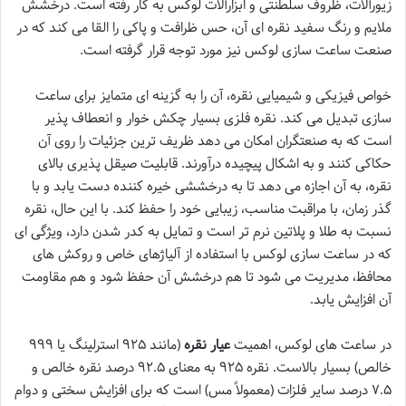
زیورآلات، ظروف سلطنتی و ابزارآلات لوکس به کار رفته است. درخشش
ملایم و رنگ سفید نقره ای آن، حس ظرافت و پاکی را القا می کند که در
صنعت ساعت سازی لوکس نیز مورد توجه قرار گرفته است.
خواص فیزیکی و شیمیایی نقره، آن را به گزینه ای متمایز برای ساعت
سازی تبدیل می کند. نقره فلزی بسیار چکش خوار و انعطاف پذیر
است که به صنعتگران امکان می دهد ظریف ترین جزئیات را روی آن
حکاکی کنند و به اشکال پیچیده درآورند. قابلیت صیقل پذیری بالای
نقره، به آن اجازه می دهد تا به درخششی خیره کننده دست یابد و با
گذر زمان، با مراقبت مناسب، زیبایی خود را حفظ کند. با این حال، نقره
نسبت به طلا و پلاتین نرم تر است و تمایل به کدر شدن دارد، ویژگی ای
که در ساعت سازی لوکس با استفاده از آلیاژهای خاص و روکش های
محافظ، مدیریت می شود تا هم درخشش آن حفظ شود و هم مقاومت
آن افزایش یابد.
در ساعت های لوکس، اهمیت
عیار نقره
(مانند ۹۲۵ استرلینگ یا ۹۹۹
خالص) بسیار بالاست. نقره ۹۲۵ به معنای ۹۲.۵ درصد نقره خالص و
۷.۵ درصد سایر فلزات (معمولاً مس) است که برای افزایش سختی و دوام