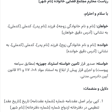
ریاست محترم مجتمع قضایی خانواده [نام شهر]
با سلام و احترام،
خواهان:
[نام و نام خانوادگی زوجه]، فرزند [نام پدر]، کدملی [کدملی]،
به نشانی: [آدرس دقیق خواهان]
خوانده:
[نام و نام خانوادگی زوج]، فرزند [نام پدر]، کدملی [کدملی]، به
نشانی: [آدرس دقیق خوانده]
خواسته:
صدور قرار
تامین خواسته استرداد جهیزیه
(مطابق سیاهه
پیوست) و اجرای قرار پیش از ابلاغ به استناد مواد ۱۰۸، ۱۱۷ و ۱۲۱ قانون
آیین دادرسی مدنی.
دلایل و منضمات:
کپی برابر اصل عقدنامه شماره [شماره عقدنامه] تاریخ [تاریخ عقد]
تنظیمی در دفترخانه ازدواج شماره [شماره دفترخانه] [نام شهر]