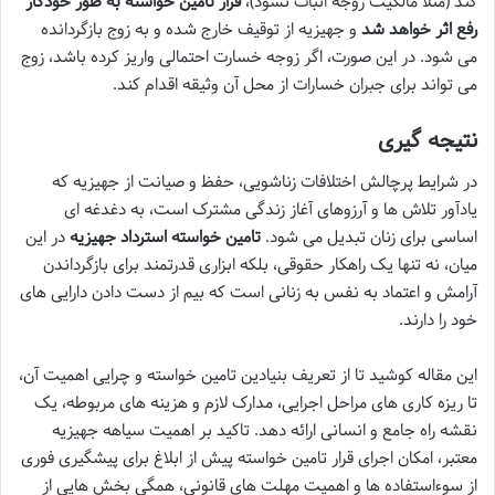
کند (مثلاً مالکیت زوجه اثبات نشود)،
قرار تامین خواسته به طور خودکار
رفع اثر خواهد شد
و جهیزیه از توقیف خارج شده و به زوج بازگردانده
می شود. در این صورت، اگر زوجه خسارت احتمالی واریز کرده باشد، زوج
می تواند برای جبران خسارات از محل آن وثیقه اقدام کند.
نتیجه گیری
در شرایط پرچالش اختلافات زناشویی، حفظ و صیانت از جهیزیه که
یادآور تلاش ها و آرزوهای آغاز زندگی مشترک است، به دغدغه ای
اساسی برای زنان تبدیل می شود.
تامین خواسته استرداد جهیزیه
در این
میان، نه تنها یک راهکار حقوقی، بلکه ابزاری قدرتمند برای بازگرداندن
آرامش و اعتماد به نفس به زنانی است که بیم از دست دادن دارایی های
خود را دارند.
این مقاله کوشید تا از تعریف بنیادین تامین خواسته و چرایی اهمیت آن،
تا ریزه کاری های مراحل اجرایی، مدارک لازم و هزینه های مربوطه، یک
نقشه راه جامع و انسانی ارائه دهد. تاکید بر اهمیت سیاهه جهیزیه
معتبر، امکان اجرای قرار تامین خواسته پیش از ابلاغ برای پیشگیری فوری
از سوءاستفاده ها و اهمیت مهلت های قانونی، همگی بخش هایی از