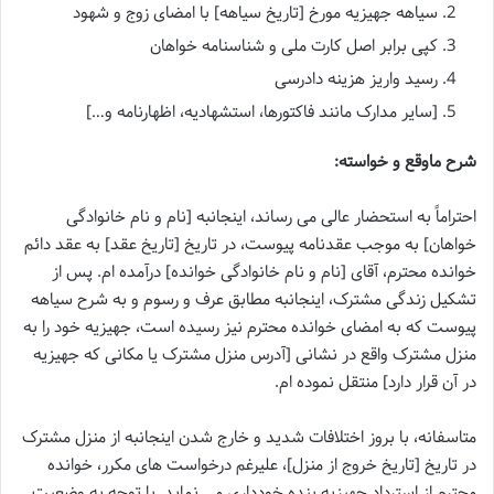
سیاهه جهیزیه مورخ [تاریخ سیاهه] با امضای زوج و شهود
کپی برابر اصل کارت ملی و شناسنامه خواهان
رسید واریز هزینه دادرسی
[سایر مدارک مانند فاکتورها، استشهادیه، اظهارنامه و…]
شرح ماوقع و خواسته:
احتراماً به استحضار عالی می رساند، اینجانبه [نام و نام خانوادگی
خواهان] به موجب عقدنامه پیوست، در تاریخ [تاریخ عقد] به عقد دائم
خوانده محترم، آقای [نام و نام خانوادگی خوانده] درآمده ام. پس از
تشکیل زندگی مشترک، اینجانبه مطابق عرف و رسوم و به شرح سیاهه
پیوست که به امضای خوانده محترم نیز رسیده است، جهیزیه خود را به
منزل مشترک واقع در نشانی [آدرس منزل مشترک یا مکانی که جهیزیه
در آن قرار دارد] منتقل نموده ام.
متاسفانه، با بروز اختلافات شدید و خارج شدن اینجانبه از منزل مشترک
در تاریخ [تاریخ خروج از منزل]، علیرغم درخواست های مکرر، خوانده
محترم از استرداد جهیزیه بنده خودداری می نماید. با توجه به وضعیت