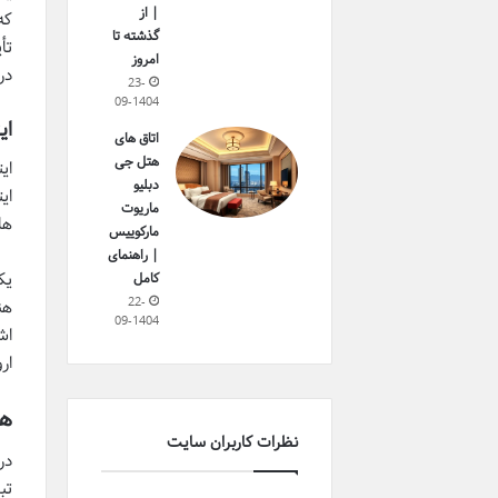
| از
که
گذشته تا
تأ
امروز
در
23-
09-1404
ای
اتاق های
هتل جی
ایتالیا
دبلیو
ای
ماریوت
ها
مارکوییس
| راهنمای
کامل
22-
هن
09-1404
اش
ار
هم
نظرات کاربران سایت
در
تب