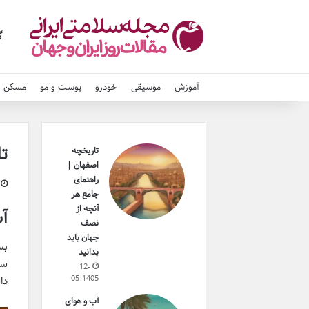
گ
آموزش
موسیقی
خودرو
پوست و مو
مسکن و
تا
تاریخچه
اصفهان |
راهنمای
جامع هر
آنچه از
آش
نصف
جهان باید
بس
بدانید
سف
12-
05-1405
دا
آب و هوای