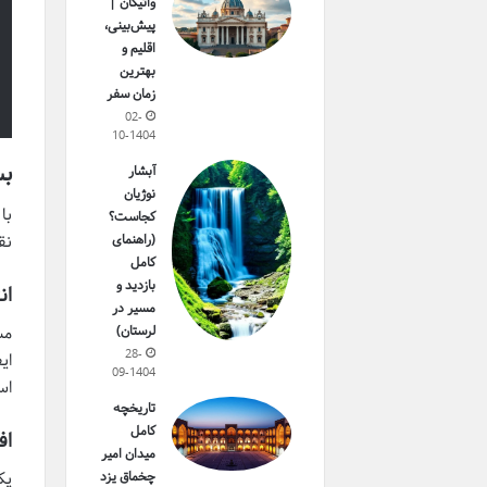
واتیکان |
پیش‌بینی،
اقلیم و
بهترین
زمان سفر
02-
10-1404
بس
آبشار
نوژیان
با
کجاست؟
نق
(راهنمای
کامل
بازدید و
ان
مسیر در
مس
لرستان)
28-
ای
09-1404
اس
تاریخچه
کامل
اف
میدان امیر
یک
چخماق یزد