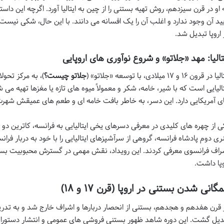
 او در قرن سیزدهم، روش تهیه بستنی را از چین به ایتالیا آورد. اگرچه این د
یید آن وجود ندارد و اغلب آن را یک افسانه می دانند. با این حال، شکی نیست 
 اروپا تبدیل شد.
تالیا: مهد «جلاتو» و شروع نوآوری های اروپایی
 در قرون ۱۶ و ۱۷ میلادی، با توسعه «جلاتو» (
جلاتو چیست؟
)، به مرکز تحو
تالیایی است که با شیر، خامه، شکر و معمولاً میوه های تازه یا مغزها تهیه
ی آمریکایی دارد. این دسر، به خاطر بافت خامه ای و طعم های عمیقش شهرت
ری دوم پادشاه فرانسه، گروهی از سرآشپزهای ایتالیایی را با خود به دربار فرا
راف فرانسوی معرفی کردند. این رویداد، نقش مهمی در گسترش محبوبیت بستن
وپا داشت.
گانی شدن بستنی در اروپا (قرن ۱۷ و ۱۸)
 قرن هفدهم و هجدهم، بستنی از انحصار دربارها و اشراف خارج شد و به تدریج 
دیل گشت. این دوره شاهد ظهور بستنی فروشی های عمومی و انتشار دستورال