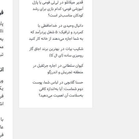
قدیر میلانلو
در
لی‌لی فومی یا پازل
آموزشی فومی؛ کدام بازی برای رشد
فر
کودکان مناسب‌تر است؟
پا
در
دانیال وحیدی
خداحافظی با
کمردرد و ترافیک: ۵ شغل پردرآمد که
به
به شما اجازه می‌دهند از خانه کار کنید
مح
در
شکیب بیات
بهترین برند اجاق گاز
تب
رومیزی ساده (ای ال کا)
در
کیوان سلطانی
اجاره جرثقیل در
ان
منطقه تجریش و اندرزگو
ور
در
حسنا گلابچی
لباس شما، پوست
دوم شماست: آیا به‌اندازه کافی
فر
به‌سلامت آن اهمیت می‌دهید؟
اش
با
عا
فر