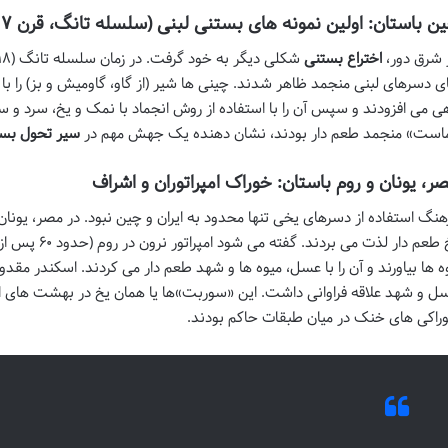
ن باستان: اولین نمونه های بستنی لبنی (سلسله تانگ، قرن ۷ میلادی)
 شرق دور،
اختراع بستنی
ی دسرهای لبنی منجمد ظاهر شدند. چینی ها شیر (از گاو، گاومیش و بز) را با آ
ی می افزودند و سپس آن را با استفاده از روش انجماد با نمک و یخ، سرد و 
است» منجمد طعم دار بودند، نشان دهنده یک جهش مهم در
سیر تحول بس
ر، یونان و روم باستان: خوراک امپراتوران و اشراف
هنگ استفاده از دسرهای یخی تنها محدود به ایران و چین نبود. در مصر، یونان و
یخ طعم دار لذت 
ه ها بیاورند و آن را با عسل، میوه ها و شهد طعم دار می کردند. اسکندر مقدو
ل و شهد علاقه فراوانی داشت. این «سوربت»ها یا همان یخ در بهشت های اول
راکی های خنک در میان طبقات حاکم بودند.