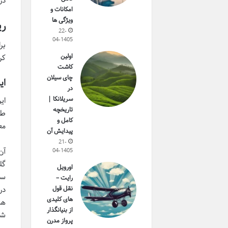
در
امکانات و
ویژگی ها
ری
22-
04-1405
بر
اولین
کر
کاشت
چای سیلان
ای
در
سریلانکا |
ای
تاریخچه
طب
کامل و
مع
پیدایش آن
21-
آن
04-1405
گل
اورویل
سا
رایت –
در
نقل قول
های کلیدی
هم
از بنیانگذار
شد
پرواز مدرن