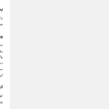
بس
با
صن
ور
رو
وا
سر
ای
ان
تو
پی