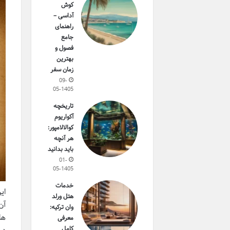
کوش
آداسی –
راهنمای
جامع
فصول و
بهترین
زمان سفر
09-
05-1405
تاریخچه
آکواریوم
کوالالامپور:
هر آنچه
باید بدانید
01-
05-1405
خدمات
ای
هتل ورلد
آن
وان ترکیه:
ها
معرفی
کامل