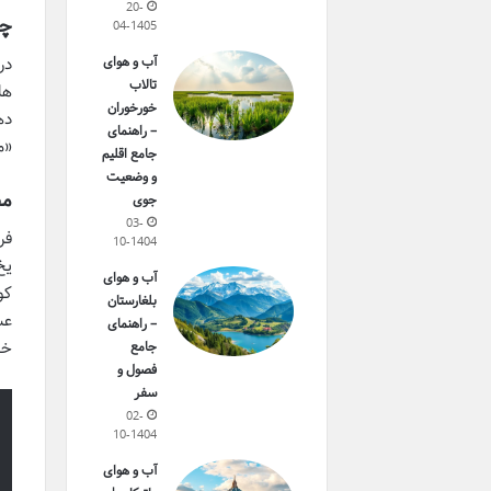
20-
چی
04-1405
در
آب و هوای
تالاب
ها
خورخوران
ده
– راهنمای
«م
جامع اقلیم
و وضعیت
مص
جوی
03-
فر
10-1404
آب و هوای
کو
بلغارستان
عس
– راهنمای
خو
جامع
فصول و
سفر
02-
10-1404
آب و هوای