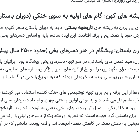
 زندگی روزمره انسان ها تبدیل گشت.
شه های کهن: گام های اولیه به سوی خنکی (دوران باستان
ای پی بردن به ریشه های
تاریخچه بستنی
، باید به دوران باستان سفر کنیم؛ ج
دن خود با کمک یخ و برف افتادند. این ایده ساده، پایه و اساس دسرهای یخی را
ران باستان: پیشگام در هنر دسرهای یخی (حدود ۲۵۰۰ سال پیش)
ران، مهد تمدن های باستانی، در هنر تهیه دسرهای یخی پیشگام بود. ایرانیان با
یعت، برای نگهداری برف و یخ از کوه های البرز و زاگرس، سازه های عظیمی به
ماری های زیرزمینی و نیمه مخروطی بودند که برف و یخ را حتی در گرمای تاب
 ها از این برف و یخ برای تهیه نوشیدنی های خنک کننده استفاده می کردند؛ ش
اب طعم دار می شدند و به نوعی
اولین بستنی جهان
و اجداد دسرهای یخی امر
زی، به خلق یکی از اصیل ترین دسرهای یخی، یعنی «فالوده» انجامید.
تاریخچه
 ایران باستان گره خورده است که تجربه ای متفاوت از دسرهای لبنی را ارائه می
چنین به نقش نمک در کاهش نقطه انجماد آب واقف بودند، دانشی که در آین
.