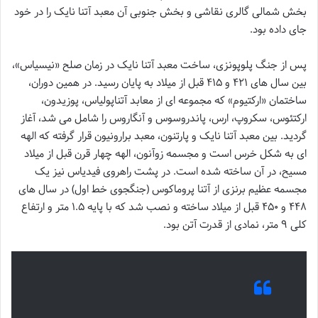
بخش شمالی گالری نقاشی و بخش جنوبی آن معبد آتنا نایک را در خود
جای داده بود.
پس از جنگ پلوپونزی، ساخت معبد آتنا نایک در زمان صلح «نیسیاس»،
بین سال های ۴۲۱ و ۴۱۵ قبل از میلاد به پایان رسید. در همین دوران،
ساختمان «ارکتیوم» که مجموعه ای از معابد آتناپولیاس، پوزیدون،
ارکتئوس، سکروپ، ارس، پاندروسوس و آنگاروس را شامل می شد، آغاز
گردید. بین معبد آتنا نایک و پارتنون، معبد برارونیون قرار گرفته که الهه
ای به شکل خرس است و مجسمه زوآنون، الهه چهار قرن قبل از میلاد
مسیح، در آن ساخته شده است. در پشت راهروی فیدیاس نیز یک
مجسمه عظیم برنزی از آتنا پروماکوس (جنگجوی خط اول) در سال های
۴۴۸ و ۴۵۰ قبل از میلاد ساخته و نصب شد که با پایه ۱.۵ متر و ارتفاع
کلی ۹ متر، نمادی از قدرت آتن بود.