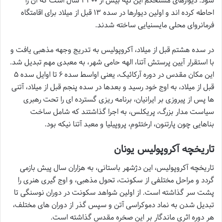
شود. دیوارهای مستحکم این تپه بیش از ۳۳۰۰ سال است که آن را
احاطه کرده اند و اولین دیوارها در سده ۱۳ قبل از میلاد برای اقامتگاه
فرمانروای محلی مایسنیایی ساخته شدند.
در سده هشتم قبل از میلاد، آکروپولیس به تدریج وجهه مذهبی یافت و
با استقرار آیین پرستش آتنا، الهه حامی شهر، به معبدی مهم تبدیل شد.
این مکان مقدس در دوره آرکائیک، یعنی اواسط سده ۶ تا اوایل سده ۵
قبل از میلاد، به اوج خود رسید و بعدها در سده پنجم قبل از میلاد، آتنی
ها پس از پیروزی بر ایرانیان، برنامه ریزی گسترده ای را تحت رهبری
سیاست مدار بزرگ، پریکلس، به اجرا گذاشتند که شامل ساخت
بناهایی چون پارتنون، ارختئوم، پروپیلیا و معبد آتنا نیکه بود.
تاریخچه آکروپولیس یونان
تاریخچه آکروپولیس، این دژشهر باستانی، به هزاران سال پیش بازمی
گردد و مراحل مختلفی از سکونت، تحول مذهبی، و اوج گیری هنری را
پشت سر گذاشته است. از اولین شواهد سکونت در دوران نوسنگی تا
تبدیل شدن به نماد دموکراسی آتن و سپس گذر از دوران های مختلف،
هر دوره اثری ماندگار بر این صخره مقدس گذاشته است.