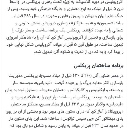
آکروپولیس در دوره کلاسیک، به ویژه تحت رهبری پریکلس در اواسط
قرن ۵ قبل از میلاد، به اوج معماری و جایگاه فرهنگی خود رسید. پس از
جنگ های ایران و یونان و پیروزی «آوری مدون» در سال ۴۶۸ قبل از
میلاد، «سیمون» و «تمیستوکلز» بازسازی دیوارهای بخش جنوبی و
شمالی را به عهده گرفتند. پریکلس یک برنامه ساخت و ساز بزرگ را
برای بازسازی و تجلیل از آکروپولیس آغاز کرد که آن را به شاهکار امروزی
تبدیل ساخت. در طول قرن ۵ قبل از میلاد، آکروپلیس شکل نهایی خود
را پیدا کرد و به نمادی از قدرت و شکوه آتن تبدیل شد.
برنامه ساختمان پریکلس
در عصر طلایی آتن (۴۶۰ تا ۴۳۰ قبل از میلاد مسیح)، پریکلس مدیریت
بازسازی اکثر معابد بزرگ را بر عهده گرفت. «فیدیاس»، مجسمه ساز
برجسته، و ایکتینوس و کالیکراتس، معماران معروف، مسئول تجدید بنای
ساختمان ها بودند. پریکلس امر ساخت پارتنون را به «ایکتینیوس» و
«فیدیاس» واگذار نمود. در ۴۳۷ قبل از میلاد مسیح، منیکلز ساختمان
«پروپیلاآ» را آغاز کرد که دارای ستون های مرمر بود و بخشی از آن بر روی
بنای دیکتاتور آتن «پی سیس تراتوس» ساخته شد. این بنای ستون دار
در حدود سال ۴۳۲ قبل از میلاد به پایان رسید و شامل دو بال بود که