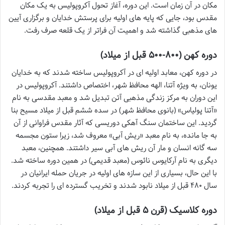
مکان در آن زمان است. این دوره، آغاز تحول آکروپولیس به یک مکان
مقدس بود، جایی که پایه های اولیه برای پرستش خدایان و برگزاری آیین
های مذهبی گذاشته شد و اهمیت آن فراتر از یک قلعه صرف رفت.
دوره کهن (۸۰۰-۵۰۰ قبل از میلاد)
در دوره کهن، معابد اولیه ای در آکروپولیس ساخته شدند که به خدایان
یونان، به ویژه آتنا، الهه محافظ شهر، اختصاص داشتند. آکروپولیس در
این دوران به مرکز زندگی مذهبی آتن تبدیل شد و معبد مقدسی به نام
«آتنا پولیاس» (بانوی محافظ شهر) در سده ششم قبل از میلاد مسیح بنا
گردید. این ساختمان سنگ آهکی دوریسی که آثار مقدس فراوانی از آن
به جا مانده، به نام معبد «ریش آبی» معروف شد، زیرا ستون مجسمه
سه گانه انسان و مار آن ریش های آبی سیر داشتند. همچنین، معبد
دیگری به نام آرکایوس نائوس (معبد قدیمی) در همین دوره ساخته شد.
با این حال، بسیاری از این سازه های اولیه در جریان حمله ایرانیان در
سال ۴۸۰ قبل از میلاد نابود شدند و تخریب گسترده ای را تجربه کردند.
دوره کلاسیک (قرن ۵ قبل از میلاد)