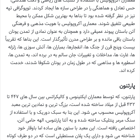
معماران آکروپولیس با استفاده از نسبت های ریاضی و دقت هندسی،
حس تعادل و هماهنگی را در طراحی سازه ها ایجاد کردند. توپوگرافی تپه
نیز در نظر گرفته شده بود تا بناها به بهترین شکل ممکن با محیط
طبیعی تلفیق شوند. معماری آکروپولیس با هویت مذهبی و فرهنگی
آتن باستان پیوند عمیقی دارد و همچنان به عنوان نمادی از تمدن یونان
باستان باقی مانده و بر طراحی مدرن تأثیرگذار است. این بناها که تقریباً
بیست وپنج قرن از جنگ ها، انفجارها، بمباران ها، آتش سوزی ها، زلزله
ها، غارت ها، مداخلات و تغییرات جان سالم به در برده اند، به تمدن ها،
اسطوره ها و مذاهبی که در طول زمان در یونان شکوفا شدند، خدمت
کرده اند.
پارتنون
پارتنون، که توسط معماران ایکتینوس و کالیکراتس بین سال های ۴۴۷ تا
۴۳۲ قبل از میلاد ساخته شده است، بزرگ ترین و نمادین ترین معبد
آکروپولیس محسوب می شود. این بنا به سبک دوریک و با استفاده از
سنگ مرمر پنتلیک ساخته شده و به آتنا پارتنوس، الهه حامی آتن،
اختصاص یافته است. این معبد با ستون های ساده اما باوقار خود
شناخته می شود و دارای یک پلان مستطیلی است که در دو طرف کوتاه