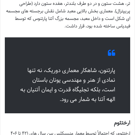
تر، هشت ستون و در دو طرف بلندتر، هفده ستون دارد (طراحی
پریپترال). معماری بخش بالایی معبد شامل نقش برجسته های مجسمه
ای شکل است و داخل معبد، مجسمه بزرگ آتنا پارتنوس که توسط
فیدیاس ساخته شده بود، قرار داشت.
پارتنون، شاهکار معماری دوریک، نه تنها
نمادی از هنر و مهندسی یونان باستان
است، بلکه تجلیگاه قدرت و ایمان آتنیان به
الهه آتنا به شمار می رود.
ارختئوم
ارختئوم، که احتمالاً توسط معمار منسیکلس بین سال های ۴۲۱ تا ۴۰۶