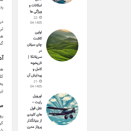
امکانات و
رد
ویژگی ها
22-
در
04-1405
تر
اولین
هم
کاشت
گذ
چای سیلان
در
آد
سریلانکا |
تاریخچه
هن
کامل و
پیدایش آن
کل
21-
به
04-1405
تب
اورویل
رایت –
مو
نقل قول
های کلیدی
از بنیانگذار
کر
پرواز مدرن
شد