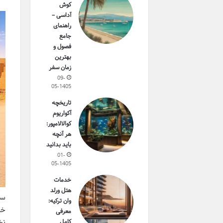
کوش
آداسی –
راهنمای
جامع
فصول و
بهترین
زمان سفر
09-
05-1405
تاریخچه
آکواریوم
کوالالامپور:
هر آنچه
باید بدانید
01-
05-1405
خدمات
هتل ورلد
سف
وان ترکیه:
خش
معرفی
نخ
کامل