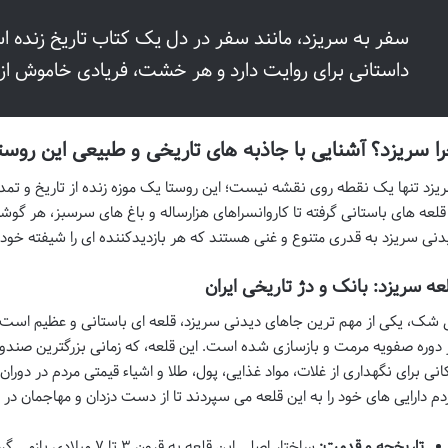
سفر به سریزد، مانند سفر در دل یک کتاب تاریخ زنده 
داستانی برای روایت دارد و هر خشت، فریادی خاموش ا
ا سریزد؟ آشنایی با جاذبه های تاریخی و طبیعی این روست
یزد تنها یک نقطه روی نقشه نیست؛ این روستا یک موزه زنده از تاریخ و تمدن 
 قلعه های باستانی گرفته تا کاروانسراهای هزارساله و باغ های سرسبز، هر گوشه
دنی سریزد
به قدری متنوع و غنی هستند که هر بازدیدکننده ای را شیفته خود 
عه سریزد: بانک و دژ تاریخی ایران
 شک، یکی از مهم ترین
جاهای دیدنی سریزد
، قلعه ای باستانی و عظیم است 
 دوره صفویه مرمت و بازسازی شده است. این قلعه، که زمانی بزرگترین صندوق
انی برای نگهداری از غلات، مواد غذایی، پول، طلا و اشیاء قیمتی مردم در دور
دم دارایی های خود را به این قلعه می سپردند تا از دست دزدان و مهاجمان در ا
تاریخچه و قدمت:
ساختار اصلی این قلعه به ق