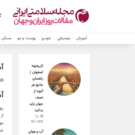
گ
آموزش
موسیقی
خودرو
پوست و مو
مسکن و
آ
تاریخچه
اصفهان |
راهنمای
جامع هر
آنچه از
آ
نصف
جهان باید
بدانید
از
12-
05-1405
مه
خش
آب و هوای