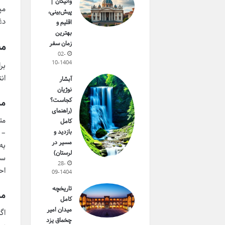
واتیکان |
مپ
پیش‌بینی،
دغ
اقلیم و
بهترین
زمان سفر
مس
02-
10-1404
بر
ان
آبشار
نوژیان
کجاست؟
مس
(راهنمای
مت
کامل
بازدید و
مسیر در
به
لرستان)
سم
28-
اح
09-1404
تاریخچه
مس
کامل
میدان امیر
اگ
چخماق یزد