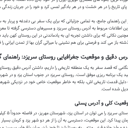
 پای تاریخ را در هر خشت و در هر بادگیر لمس کرد و خود را در جریان زندگی 
 این راهنمای جامع، به تمامی جزئیاتی که برای یک سفر بی دغدغه و پربار به س
ین اطلاعات مربوط به
آدرس روستای سریزد
و مسیرهای دسترسی گرفته تا معرف
چنین نکاتی که برای داشتن تجربه ای به یادماندنی در این روستای کهن باید 
شته باز می کند و فرصتی برای هم نشینی با میراثی گران بها از تمدن ایرانی را ف
رس دقیق و موقعیت جغرافیایی روستای سریزد: راهنمای گا
گامی که قصد سفر به یک منطقه تاریخی را داریم، داشتن
آدرس دقیق روستای
ید یک برنامه ریزی موفق است. روستای سریزد در جنوب استان یزد و در شهرست
 دلیل قدمت تاریخی اش، بلکه به خاطر موقعیت خاص خود در نزدیکی شهرها
دیل شده است.
قعیت کلی و آدرس پستی
روستای سری
مان پیدا کرد. این موقعیت، دسترسی به آن را از هر دو شهر یزد و کرمان بسیا
ه و وارد جاده فرعی منتهی به روستا شد تا خود را در میان باغ های سرسبز و