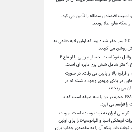
، امنیت اقتصادی منطقه را تأمین می کرد.
ق و سکه های طلا بودند.
دور تا دور قلعه، خندقی عمیق با عرض تقریبی ۶ متر و عمق ۳ تا ۴ متر حفر شده بود که اولین لایه دفاعی به
تش روشن می کردند.
قلعه دارای دو حصار متحدالمرکز با برج و باروهای بلند و غیرقابل نفوذ است. حصار بیرونی با ارتفاع ۶
ت.
قرقره بالا و پایین می رفت. در صورت
ی در بالای ورودی وجود داشت که در
ان می ریختند.
این قلعه با مساحت بیش از ۸ هزار متر مربع، شامل ۴۶۸ حجره در دو یا سه طبقه است که با
ا فراهم می آورد.
 خورشیدی با شماره ۱۰۸۴ در فهرست آثار ملی ایران به ثبت رسیده است. مرمت
فرهنگی آسیا و اقیانوسیه» را برای اولین
ریب نجات داد، بلکه آن را به مقصدی جذاب برای