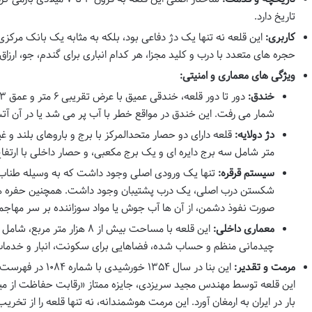
تاریخ دارد.
کاربری:
این قلعه نه تنها یک دژ دفاعی بود، بلکه به مثابه یک بانک مرکزی
حجره های متعدد با درب و کلید مجزا، هر کدام انباری برای گندم، جو، ارزا
ویژگی های معماری و امنیتی:
خندق:
شمار می رفت. این خندق در مواقع خطر با آب پر می شد یا در آن آ
دژ دولایه:
متر شامل سه برج دایره ای و یک برج مکعبی، و حصار داخلی با ارتفاع ۹ متر شامل شش برج دایره ای اس
سیستم قرقره:
تنها یک ورودی اصلی وجود داشت که به وسیله طناب و 
شکستن درب اصلی، یک درب پشتیبان وجود داشت. همچنین حفره های
صورت نفوذ دشمن، از آن ها آب جوش یا مواد سوزاننده بر سر مهاجم
معماری داخلی:
چیدمانی منظم و حساب شده، فضاهایی برای سکونت، انبار و خدمات ر
مرمت و تقدیر:
این بنا در سال ۱۳۵۴
این قلعه توسط مهندس مجید سریزدی، جایزه ممتاز «رقابت حفاظت از میراث 
بار در ایران به ارمغان آورد. این مرمت هوشمندانه، نه تنها قلعه را از تخ