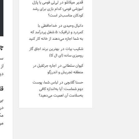
قدیر میلانلو
در
لی‌لی فومی یا پازل
آموزشی فومی؛ کدام بازی برای رشد
کودکان مناسب‌تر است؟
در
دانیال وحیدی
خداحافظی با
کمردرد و ترافیک: ۵ شغل پردرآمد که
به شما اجازه می‌دهند از خانه کار کنید
چر
در
شکیب بیات
بهترین برند اجاق گاز
رومیزی ساده (ای ال کا)
سر
از
در
کیوان سلطانی
اجاره جرثقیل در
منطقه تجریش و اندرزگو
دی
در
حسنا گلابچی
لباس شما، پوست
قل
دوم شماست: آیا به‌اندازه کافی
به‌سلامت آن اهمیت می‌دهید؟
بی
در
مک
مر