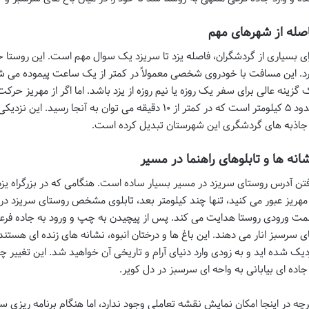
صله از شهرهای مهم
ای بسیاری از گردشگران،
فاصله یزد تا سریزد
رد. این مسافت با خودروی شخصی معمولاً در کمتر از یک ساعت پیموده می ش
 گزینه عالی برای سفر یک روزه یا نیم روزه از یزد باشد. اما اگر از مهریز ح
حدود ۵ کیلومتر است که در کمتر از ۱۰ دقیقه می توان به آن
 جاذبه های گردشگری این شهرستان تبدیل کرده است.
انه ها و تابلوهای راهنما در مسیر
فتن
آدرس روستای سریزد
در مسیر بسیار ساده است. هنگامی که در بزرگراه ی
 مهریز عبور می کنید، تنها چند کیلومتر بعد، تابلوی مشخص روستای سریزد 
ت ورودی روستا هدایت می کند. پس از پیچیدن به چپ و ورود به جاده فرعی،
ی سرسبز انار می دهند. این باغ ها و درختان انبوه، نشانه های زنده ای هستن
دیک شده اید و به زودی وارد دنیای آرام و تاریخی آن خواهید شد. این تغییر 
 جاده ای بیابانی به واحه ای سرسبز در دل کویر.
رچه در اینجا امکان نمایش نقشه تعاملی وجود ندارد، اما هنگام برنامه ریزی سف