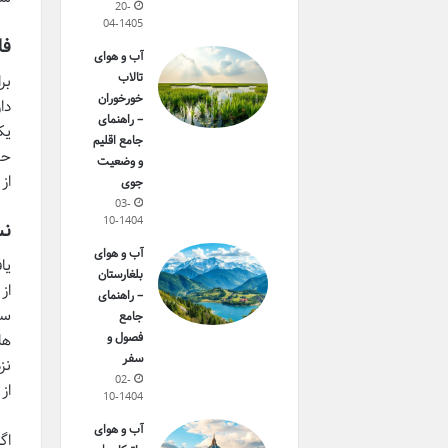
20-
04-1405
فا
آب و هوای
تالاب
بر
خورخوران
دا
– راهنمای
یک
جامع اقلیم
و وضعیت
از
جوی
03-
10-1404
نش
آب و هوای
یا
بلغارستان
از
– راهنمای
سم
جامع
فصول و
ها
سفر
نز
02-
از
10-1404
آب و هوای
اگ