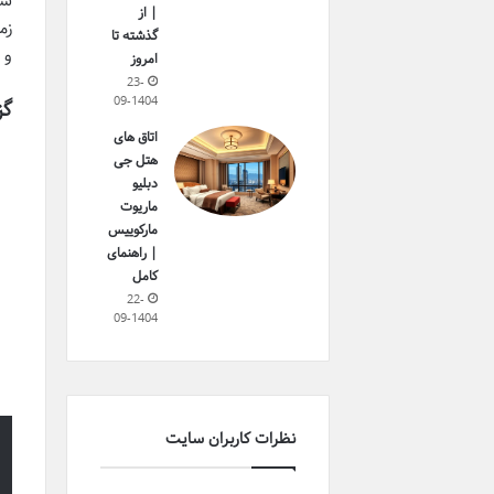
سر
| از
زم
گذشته تا
و 
امروز
23-
09-1404
گز
اتاق های
هتل جی
دبلیو
ماریوت
مارکوییس
| راهنمای
کامل
22-
09-1404
نظرات کاربران سایت