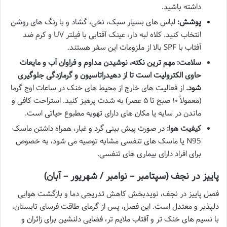
داشته باشید.
پوشش:
لباس های بسیار سبک، نخی، گشاد و با رنگ های روشن
انتخاب کنید. کلاه لبه دار، عینک آفتابی با فیلتر UV و کرم ضد
آفتاب با SPF بالا از ملزومات این سفر هستند.
سلامت:
مهم ترین نکته، نوشیدن مداوم و فراوان آب و مایعات
حاوی الکترولیت است تا از دهیدراتاسیون و گرمازدگی جلوگیری
شود.
از فعالیت های خارج از محیط های خنک در ساعات اوج گرما
(معمولاً ۱۰ صبح تا ۵ عصر) به شدت پرهیز کنید. استراحت کافی و
ماندن در سایه یا مکان های دارای تهویه مطبوع حیاتی است.
کیفیت هوا:
در صورت پیش بینی گرد و غبار، همراه داشتن ماسک
N95 یا ماسک های تنفسی مشابه توصیه می شود، به خصوص
برای افراد دارای بیماری های تنفسی.
پاییز در نجف (سپتامبر – نوامبر / شهریور – آبان)
فصل پاییز در نجف، نویدبخش کاهش تدریجی دما و بازگشت هوایی
دلپذیر و معتدل است. این فصل، پس از گرمای طاقت فرسای تابستان،
با نسیم های خنک تر و آفتاب ملایم تر، فضایی دلنشین برای زائران و