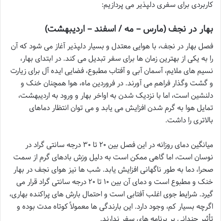
کاربردی برای سفری دلپذیر می پردازیم:
بهار در نجف (مارس – مه / اسفند – اردیبهشت)
فصل بهار در نجف، با هوایی معتدل و بسیار دلپذیر آغاز می شود که آن
را به یکی از بهترین زمان ها برای سفر تبدیل می کند. در ابتدای بهار،
نسیم های ملایم، آسمان آبی و آفتاب مطبوع، فضایی ایده آل برای زیارت
و گشت وگذار فراهم می آورند. در فروردین ماه، هوا همچنان خنک و
دلنشین است، اما با نزدیک شدن به اواخر بهار و ورود به اردیبهشت،
تمایل هوا به گرم شدن افزایش می یابد و می توان انتظار دماهای
بالاتری را داشت.
میانگین دمای روزانه در این فصل بین ۲۰ تا ۳۰ درجه سانتی گراد در
نوسان است، اما گاهی ممکن است به دلیل وزش بادهای گرم از سمت
صحرا، دما به طور ناگهانی افزایش یابد. شب ها نیز هوای نجف در بهار
خنک و مطبوع است و دمای آن بین ۱۰ تا ۲۰ درجه سانتی گراد قرار می
گیرد. شرایط جوی اغلب آفتابی است و احتمال بارش های پراکنده بهاری،
اگرچه بسیار کم، وجود دارد. این بارندگی ها معمولاً کوتاه مدت بوده و
تأثیر چندانی بر برنامه های سفر ندارند.