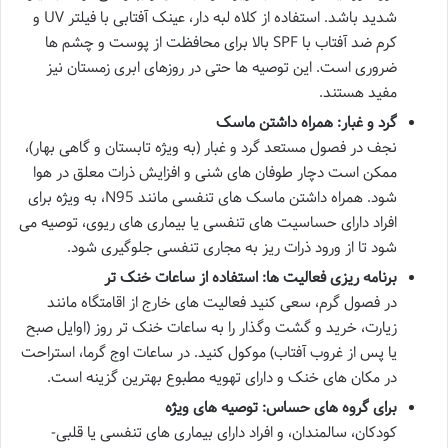
شدید باشد. استفاده از کلاه لبه دار، عینک آفتابی با فیلتر UV و
کرم ضد آفتاب با SPF بالا برای محافظت از پوست و چشم ها
ضروری است. این توصیه ها حتی در روزهای ابری زمستان نیز
مفید هستند.
گرد و غبار: همراه داشتن ماسک
نجف در فصول مستعد گرد و غبار (به ویژه تابستان و گاهی بهار)،
ممکن است دچار طوفان های شنی و افزایش ذرات معلق در هوا
شود. همراه داشتن ماسک های تنفسی مانند N95، به ویژه برای
افراد دارای حساسیت های تنفسی یا بیماری های ریوی، توصیه می
شود تا از ورود ذرات ریز به مجاری تنفسی جلوگیری شود.
برنامه ریزی فعالیت ها: استفاده از ساعات خنک تر
در فصول گرم، سعی کنید فعالیت های خارج از اقامتگاه مانند
زیارت، خرید و گشت وگذار را به ساعات خنک تر روز (اوایل صبح
یا پس از غروب آفتاب) موکول کنید. در ساعات اوج گرما، استراحت
در مکان های خنک و دارای تهویه مطبوع بهترین گزینه است.
برای گروه های حساس: توصیه های ویژه
کودکان، سالمندان، و افراد دارای بیماری های تنفسی یا قلبی-