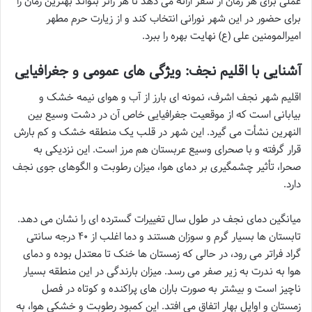
عملی برای هر زمان از سفر ارائه می دهد تا هر زائر بتواند بهترین زمان را
برای حضور در این شهر نورانی انتخاب کند و از زیارت حرم مطهر
امیرالمومنین علی (ع) نهایت بهره را ببرد.
آشنایی با اقلیم نجف: ویژگی های عمومی و جغرافیایی
اقلیم شهر نجف اشرف، نمونه ای بارز از آب و هوای نیمه خشک و
بیابانی است که از موقعیت جغرافیایی خاص آن در دشت وسیع بین
النهرین نشأت می گیرد. این شهر در قلب یک منطقه خشک و کم بارش
قرار گرفته و با صحرای وسیع عربستان هم مرز است. این نزدیکی به
صحرا، تأثیر چشمگیری بر دمای هوا، میزان رطوبت و الگوهای جوی نجف
دارد.
میانگین دمای نجف در طول سال تغییرات گسترده ای را نشان می دهد.
تابستان ها بسیار گرم و سوزان هستند و دما اغلب از ۴۰ درجه سانتی
گراد فراتر می رود، در حالی که زمستان ها خنک تا معتدل بوده و دمای
هوا به ندرت به زیر صفر می رسد. میزان بارندگی در این منطقه بسیار
ناچیز است و بیشتر به صورت باران های پراکنده و کوتاه در فصل
زمستان و اوایل بهار اتفاق می افتد. این کمبود رطوبت و خشکی هوا، به