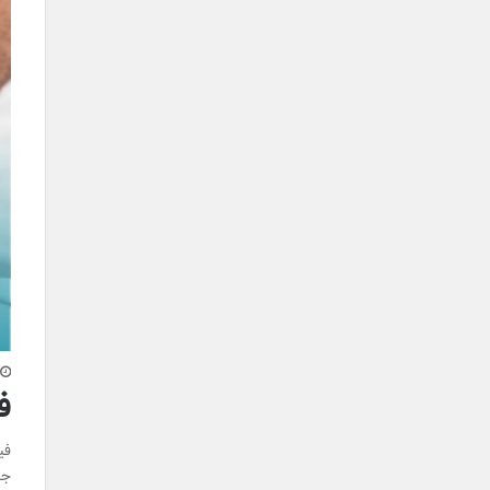
ف
فی
جل