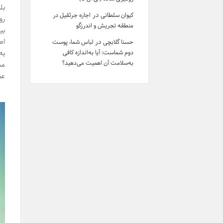
بل
در
کیوان سلطانی
اجاره جرثقیل در
رو
منطقه تجریش و اندرزگو
بی
اص
در
حسنا گلابچی
لباس شما، پوست
دوم شماست: آیا به‌اندازه کافی
به
به‌سلامت آن اهمیت می‌دهید؟
مس
عم