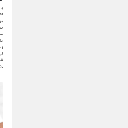
با
ان
به
سا
دن
زی
لب
قب
دک