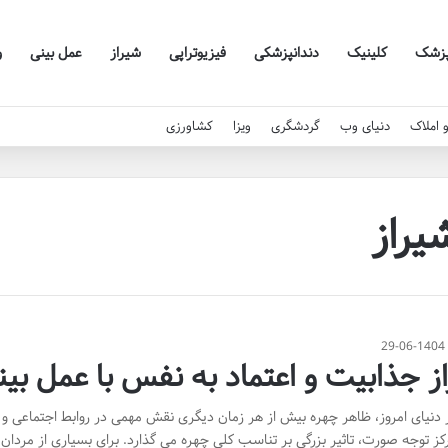
زشک
کلینیک
دندانپزشکی
فیزیوتراپی
شیراز
عمل بینی
و
 املاک
دنیای وب
گردشگری
ویزا
کشاورزی
یراز
29-06-1404
از جذابیت و اعتماد به نفس با عمل بین
 دنیای امروز، ظاهر چهره بیش از هر زمان دیگری نقش مهمی در روابط اجتماعی و
کز توجه صورت، تاثیر بزرگی بر تناسب کلی چهره می گذارد. برای بسیاری از مردا