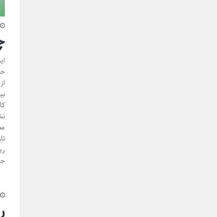
چ
ای
حی
از
بی
کا
نش
مص
تا
ری
جر
ر