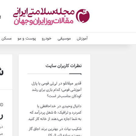
پ
آموزش
موسیقی
خودرو
پوست و مو
مسکن و
ش
نظرات کاربران سایت
قدیر میلانلو
در
لی‌لی فومی یا پازل
آموزشی فومی؛ کدام بازی برای رشد
کودکان مناسب‌تر است؟
در
دانیال وحیدی
خداحافظی با
ر
کمردرد و ترافیک: ۵ شغل پردرآمد که
به شما اجازه می‌دهند از خانه کار کنید
در
در
شکیب بیات
بهترین برند اجاق گاز
مر
رومیزی ساده (ای ال کا)