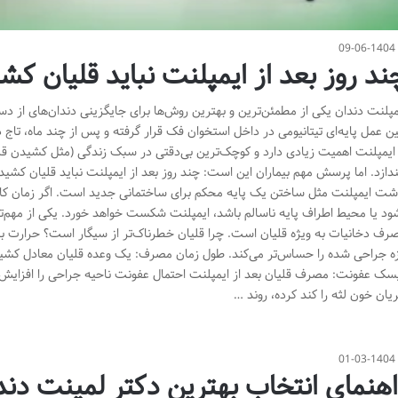
09-06-1404
ند روز بعد از ایمپلنت نباید قلیان کش
مپلنت دندان یکی از مطمئن‌ترین و بهترین روش‌ها برای جایگزینی دندان‌های از دست
ن عمل پایه‌ای تیتانیومی در داخل استخوان فک قرار گرفته و پس از چند ماه، تا
 ایمپلنت اهمیت زیادی دارد و کوچک‌ترین بی‌دقتی در سبک زندگی (مثل کشیدن قلیا
ندازد. اما پرسش مهم بیماران این است: چند روز بعد از ایمپلنت نباید قلیان کش
شت ایمپلنت مثل ساختن یک پایه محکم برای ساختمانی جدید است. اگر زمان کافی
ود یا محیط اطراف پایه ناسالم باشد، ایمپلنت شکست خواهد خورد. یکی از مهم‌ترین
رف دخانیات به ویژه قلیان است. چرا قلیان خطرناک‌تر از سیگار است؟ حرارت بالا
زه جراحی شده را حساس‌تر می‌کند. طول زمان مصرف: یک وعده قلیان معادل کشید
سک عفونت: مصرف قلیان بعد از ایمپلنت احتمال عفونت ناحیه جراحی را افزایش
یان خون لثه را کند کرده، روند …
01-03-1404
اهنمای انتخاب بهترین دکتر لمینت دند