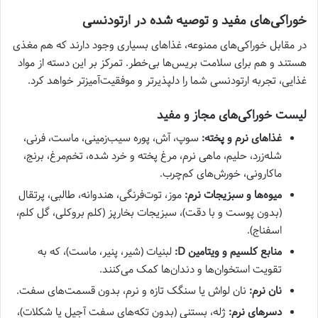
خوراکی‌های مفید و توصیه شده در ارتودنسی
در مقابل خوراکی‌های ممنوعه، غذاهای بسیاری وجود دارند که هم مغذی
هستند و هم برای سلامت بریس‌ها بی‌خطر. تمرکز بر این دسته از مواد
غذایی، تجربه ارتودنسی شما را دلپذیرتر و موفقیت‌آمیزتر خواهد کرد.
لیست خوراکی‌های مجاز و مفید
غذاهای نرم و پخته:
سوپ، آش، پوره سیب‌زمینی، ماست، فرنی،
شله‌زرد، حلیم، ماهی نرم، مرغ پخته و خرد شده، تخم‌مرغ، برنج،
ماکارونی، خورش‌های کم‌چرب.
میوه‌ها و سبزیجات نرم:
موز، توت‌فرنگی، هندوانه، طالبی، پرتقال
(بدون پوست و با دقت)، سبزیجات بخارپز (کلم بروکلی، گل کلم،
اسفناج).
منابع کلسیم و ویتامین D:
لبنیات (شیر، پنیر، ماست)، که به
تقویت استخوان‌ها و دندان‌ها کمک می‌کنند.
نان نرم:
نان لواش یا سنگک تازه و نرم، بدون قسمت‌های سفت.
دسرهای نرم:
ژله، بستنی (بدون تکه‌های سفت آجیل یا شکلات)،