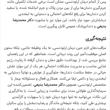
پس از اتمام درمان ارتودنسی، ممکن است برخی خدمات تکمیلی مانند
جرم‌گیری دندان‌ها برای از بین بردن پلاک و جرم انباشته شده، یا سفید
کردن دندان‌ها برای رفع لکه‌های احتمالی و دستیابی به لبخندی
درخشان‌تر، مورد نیاز باشد. این موارد نیز با مشورت
دکتر محمدرضا
بدیعی
و دندانپزشک عمومی قابل پیگیری است.
نتیجه‌گیری
مراقبت‌های لازم حین درمان ارتودنسی، نه یک وظیفه جانبی، بلکه ستون
اصلی موفقیت‌آمیز این روند درمانی است. همانطور که در این راهنمای
جامع بررسی شد، از بهداشت دقیق دهان و دندان گرفته تا رعایت رژیم
غذایی مناسب و مدیریت مشکلات احتمالی، هر یک از این موارد نقش
حیاتی در حفظ سلامت دندان‌ها، جلوگیری از عوارض و نهایتاً دستیابی به
لبخندی زیبا و دائمی ایفا می‌کنند. همکاری فعال و مسئولانه بیمار با
متخصص ارتودنسی، همچون
دکتر محمدرضا بدیعی
، تضمین‌کننده این
سرمایه‌گذاری طولانی مدت برای سلامت و زیبایی است. با به‌کارگیری
این نکات، می‌توانید نه تنها دوره درمان خود را با سهولت و کارآمدی
بیشتری طی کنید، بلکه نتیجه‌ای ماندگار و رضایت‌بخش را برای سالیان
متمادی تجربه نمایید. به یاد داشته باشید، پرسیدن سوالات و رفع