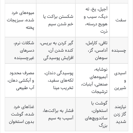
آجیل، یخ، ته
میوه‌های خرد
دیگ، سیب و
شکستن براکت یا
سفت
شده، سبزیجات
هویج درسته،
خم شدن سیم
پخته
ذرت
تافی، کارامل،
گیر کردن به بریس،
شکلات نرم،
چسبنده
آدامس، گز،
کنده شدن آن،
دسرهای
سوهان
افزایش پوسیدگی
غیرچسبنده
نوشابه،
اسیدی
پوسیدگی دندان،
مصرف محدود
آبمیوه‌های
و
لکه‌های سفید،
و آبکشی دهان،
صنعتی، آبنبات،
شیرین
تخریب مینا
آب طبیعی
ترشیجات
گوشت با
نیازمند
غذاهای خرد
استخوان،
فشار به براکت‌ها،
گاز زدن
شده، گوشت
ساندویچ‌های
آسیب به سیم
شدید
بدون استخوان
بزرگ