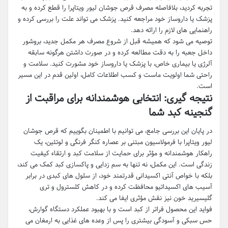
تجربه کردید، بلافاصله مصرف قرص جوشان لیور ویتاپرا را قطع کرده و به
پزشک یا داروساز خود مراجعه کنید. پزشک می تواند علت را بررسی کرده و
راهنمایی های لازم را ارائه دهد.
توصیه می شود که همیشه قبل از شروع مصرف هر مکمل جدید، بروشور
داخل جعبه را به دقت مطالعه کرده و در صورت داشتن هرگونه سابقه
آلرژی یا بیماری خاص، با پزشک یا داروساز خود مشورت کنید. سلامت و
راحتی شما اولویت ماست و کسب اطلاعات کامل، اولین قدم در این مسیر
است.
نتیجه گیری: انتخابی هوشمندانه برای مراقبت از
گنجینه کبد شما
در پایان این بررسی جامع، می توانیم با اطمینان بگوییم که قرص جوشان
لیور ویتاپرا با فرمولاسیون مبتنی بر عصاره کنگر فرنگی و لوتئین، یک
راهکار هوشمندانه و مؤثر برای حمایت از سلامت کبد و ارتقاء کیفیت
زندگی است. این مکمل، نه تنها به سم زدایی و پاکسازی کبد کمک می کند،
بلکه با خواص آنتی اکسیدانی قدرتمند خود، از سلول های کبدی در برابر
آسیب های اکسیداتیو محافظت کرده و در کاهش کلسترول و تری
گلیسیرید خون نیز نقش مؤثری ایفا می کند.
فواید این محصول فراتر از کبد است و با بهبود عملکرد دستگاه گوارش،
حس سبکی و آسودگی بیشتری را پس از وعده های غذایی به ارمغان می