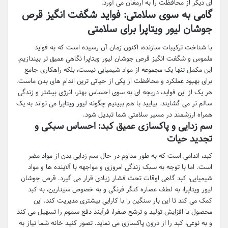
ای دیگر از محافظت را به ارمغان می آورد.
گامی به سوی سلامتی: فواید شگفت انگیز قرص
جوشان لیور ویتاپرا برای سلامتی
با شناخت ترکیبات سازنده، اکنون زمان آن رسیده است که به فواید
ملموس و شگفت انگیز قرص جوشان لیور ویتاپرا نگاهی عمیق تر بیندازیم.
این مکمل تنها یک مجموعه از مواد شیمیایی نیست، بلکه راهکاری جامع
برای بهبود عملکرد و محافظت از یکی از حیاتی ترین اندام های بدن ماست.
هر یک از این فواید، دریچه ای به سوی احساس بهتر، انرژی بیشتر و زندگی
سالم تر می گشایند. بیایید با هم ببینیم چگونه لیور ویتاپرا می تواند به یک
همراه ارزشمند در مسیر سلامتی شما تبدیل شود.
سم زدایی و پاکسازی عمیق کبد: احساس سبکی و
تجدید حیات
کبد، اندامی است که به طور مداوم در حال سم زدایی بدن از مواد مضر
است. اما با توجه به سبک زندگی امروزی و مواجهه با آلاینده ها و مواد
شیمیایی، کبد گاهی اوقات تحت فشار زیادی قرار می گیرد. قرص جوشان
لیور ویتاپرا، به لطف عصاره کنگر فرنگی و به خصوص سینارین، به کبد
کمک می کند تا این بار سنگین را با کارایی بیشتری مدیریت کند. این
محصول با افزایش تولید و ترشح صفرا، فرآیند دفع سموم را تسهیل می کند
و به نوعی، کبد را از درون پاکسازی می نماید. تصور کنید خانه شما نیاز به