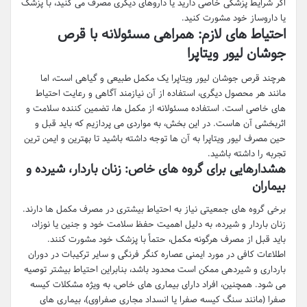
اگر شرایط پزشکی خاصی دارید یا داروهای دیگری مصرف می کنید، با پزشک
یا داروساز خود مشورت کنید.
احتیاط های لازم: همراهی مسئولانه با قرص
جوشان لیور ویتاپرا
هرچند قرص جوشان لیور ویتاپرا یک مکمل طبیعی و گیاهی است، اما
مانند هر محصول دیگری، استفاده از آن نیازمند آگاهی و رعایت احتیاط
های خاصی است. استفاده مسئولانه از مکمل ها، تضمین کننده سلامت و
اثربخشی آن هاست. در این بخش، به مواردی می پردازیم که باید قبل و
حین مصرف لیور ویتاپرا به آن ها توجه داشته باشید تا بهترین و ایمن ترین
تجربه را داشته باشید.
هشدارهایی برای گروه های خاص: زنان باردار، شیرده و
بیماران
برخی گروه های جمعیتی نیاز به احتیاط بیشتری در مصرف مکمل ها دارند.
زنان باردار و شیرده، به دلیل اهمیت حفظ سلامت خود و جنین یا نوزاد،
باید قبل از مصرف هرگونه مکمل، حتماً با پزشک خود مشورت کنند.
اطلاعات کافی در مورد ایمنی عصاره کنگر فرنگی و سایر ترکیبات در دوران
بارداری و شیردهی ممکن است محدود باشد، بنابراین احتیاط بیشتر توصیه
می شود. همچنین، افراد دارای بیماری های خاص، به ویژه مشکلات کیسه
صفرا (مانند سنگ کیسه صفرا یا انسداد مجاری صفراوی)، بیماری های