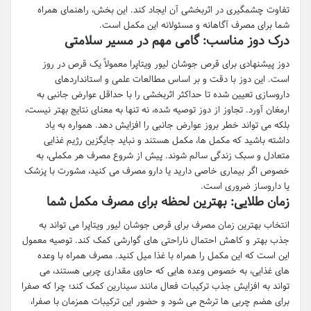
تفاوت چشمگیری در اثربخشی آن ایجاد کند. این بخش، راهنمای همراه
شما برای مصرف آگاهانه و مسئولانه این مکمل است.
درک دوز مناسب: گامی مهم در مسیر سلامتی
دوز پیشنهادی برای قرص جوشان لیور ویتاپرا معمولاً یک قرص در روز
است. این دوز با دقت و بر اساس مطالعات علمی و استانداردهای
داروسازی تعیین شده تا حداکثر اثربخشی را با حداقل عوارض جانبی به
ارمغان آورد. تجاوز از دوز توصیه شده، نه تنها به معنای نتایج بهتر نیست،
بلکه می تواند خطر بروز عوارض جانبی را افزایش دهد. همواره به یاد
داشته باشید که مکمل ها، مکمل هستند و نباید جایگزین رژیم غذایی
متعادل و سبک زندگی سالم شوند. پیش از شروع مصرف هر مکملی، به
خصوص اگر بیماری خاصی دارید یا دارو مصرف می کنید، مشورت با پزشک
یا داروساز ضروری است.
زمان طلایی: بهترین لحظه برای مصرف مکمل شما
انتخاب بهترین زمان مصرف برای قرص جوشان لیور ویتاپرا می تواند به
جذب بهتر و کاهش احتمال ناراحتی های گوارشی کمک کند. توصیه معمول
این است که این مکمل را همراه با غذا میل کنید. مصرف همراه با وعده
های غذایی، به خصوص وعده هایی که حاوی مقداری چربی هستند، می
تواند به افزایش جذب ترکیبات فعال مانند سینارین کمک کند؛ چرا که صفرا
برای هضم چربی ها ترشح می شود و حضور این ترکیبات همزمان با صفرا،