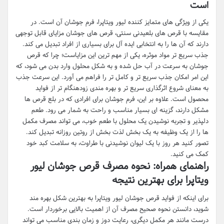
است
یکی از ویژگی های متمایز کننده لیور ویتاپرا، فرم جوشان آن است. در
مقایسه با قرص های بلعیدنی سنتی، قرص های جوشان مزایای قابل توجهی
دارند که آن ها را به انتخابی ایده آل برای بسیاری از افراد تبدیل می کند.
جذب سریع تر مواد موثره، یکی از مهم ترین این مزایاست؛ چرا که قرص
جوشان به سرعت در آب حل شده و به شکل محلول وارد بدن می شود، که
این امر امکان جذب سریع تر و کامل تر را فراهم می آورد. این سرعت جذب
به معنای شروع اثرگذاری سریع تر و بهره مندی زودهنگام تر از فواید
محصول است. علاوه بر این، فرم جوشان برای افرادی که در بلع قرص ها
مشکل دارند، گزینه ای بسیار مناسب و راحت به شمار می رود. طعم
دلپذیر و تجربه نوشیدن یک محلول با طعم خوب، می تواند مصرف مکمل
ها را از یک وظیفه به یک بخش لذت بخش از روتین روزانه تبدیل کند.
تصور کنید هر روز با یک لیوان نوشیدنی با طراوت، به سلامت کبد خود
کمک می کنید.
راهنمای همراه: نحوه مصرف قرص جوشان لیور
ویتاپرا برای بهترین نتیجه
برای اینکه از فواید قرص جوشان لیور ویتاپرا به بهترین شکل بهره مند
شوید، دانستن نحوه صحیح مصرف آن از اهمیت بالایی برخوردار است.
درست مانند هر مکمل دیگری، رعایت دوز و زمان بندی مناسب می تواند