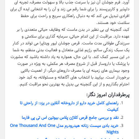
آورد. فرم جوشان آن نیز با سرعت جذب بالا و سهولت مصرف، تجربه ای
دلپذیر و کاربرپسند را برای شما رقم می زند و آن را به انتخابی ایده آل برای
افرادی تبدیل می کند که به دنبال راهکاری سریع و راحت برای حفظ
سلامت خود هستند.
کبد، گنجینه ای بی نظیر در بدن ماست که وظایف حیاتی متعددی را بر
عهده دارد. مراقبت از این اندام حیاتی، سرمایه گذاری برای سلامتی و
سرزندگی طولانی مدت ماست. قرص جوشان لیور ویتاپرا می تواند در کنار
یک سبک زندگی سالم، رژیم غذایی متعادل و فعالیت بدنی منظم، به شما
در این مسیر کمک کند. با این حال، همواره به یاد داشته باشید که مشورت
با پزشک یا داروساز قبل از شروع مصرف هر مکملی، به ویژه در صورت
وجود بیماری های زمینه ای یا مصرف داروهای دیگر، از اهمیت بالایی
برخوردار است. بیایید با انتخاب های آگاهانه و مسئولانه، به کبد خود
احترام بگذاریم و از این گنجینه بی بدیل به بهترین نحو مراقبت کنیم.
پرطرفداران امروز نگار:
راهنمای کامل خرید دارو از داروخانه آنلاین در یزد: از راحتی تا
کیفیت
نقد و بررسی جامع قرص کلاژن پلاس بیوتین اس تی پی فارما
خرید بادی میست زنانه هیدرودرم مدل One Thousand And One
Nights