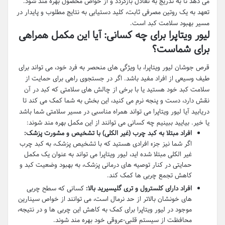
می دهد تا به تدریج به تعادل بازگردد و از خواص محصول بهره مند شود.
تعهد به یک روتین مصرفی ثابت، کلید دستیابی به نتایج مطلوب و پایدار در
مسیر بهبود سلامت کبد است.
لیور ویتاپرا برای چه کسانی: آیا این مکمل همراهی
برای شماست؟
قرص جوشان لیور ویتاپرا، با ویژگی های منحصر به فرد خود، می تواند برای
طیف وسیعی از افراد مفید باشد. اگر در جستجوی راهی برای حمایت از
سلامت کبد خود هستید یا با برخی از چالش های سلامتی که کبد در آن
نقش دارد، دست و پنجه نرم می کنید، این بخش به شما کمک می کند تا
دریابید آیا لیور ویتاپرا می تواند همراه مناسبی در مسیر سلامتی شما باشد
یا خیر. بیایید ببینیم چه کسانی می توانند از این مکمل بهره مند شوند:
افراد مبتلا به کبد چرب (غیر الکلی) با تشخیص و مشورت پزشک:
اگر شما نیز جزء افرادی هستید که با تشخیص پزشک، به کبد چرب
غیر الکلی مبتلا شده اید، لیور ویتاپرا می تواند به عنوان یک مکمل
حمایتی در کنار توصیه های درمانی پزشک، به بهبود وضعیت کبد و
کاهش تجمع چربی ها کمک کند.
افراد دارای کلسترول و تری گلیسیرید بالا:
کسانی که سطح چربی
های خونشان بالاتر از حد نرمال است، می توانند از خواص سینارین
موجود در لیور ویتاپرا برای کمک به کاهش این چربی ها و در نتیجه،
محافظت از سیستم قلبی-عروقی خود بهره مند شوند.