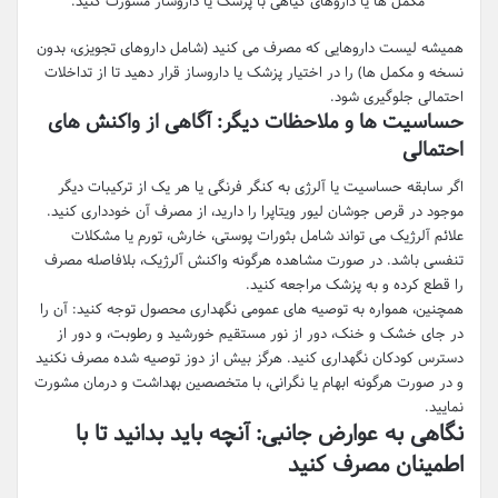
مکمل ها یا داروهای گیاهی با پزشک یا داروساز مشورت کنید.
همیشه لیست داروهایی که مصرف می کنید (شامل داروهای تجویزی، بدون
نسخه و مکمل ها) را در اختیار پزشک یا داروساز قرار دهید تا از تداخلات
احتمالی جلوگیری شود.
حساسیت ها و ملاحظات دیگر: آگاهی از واکنش های
احتمالی
اگر سابقه حساسیت یا آلرژی به کنگر فرنگی یا هر یک از ترکیبات دیگر
موجود در قرص جوشان لیور ویتاپرا را دارید، از مصرف آن خودداری کنید.
علائم آلرژیک می تواند شامل بثورات پوستی، خارش، تورم یا مشکلات
تنفسی باشد. در صورت مشاهده هرگونه واکنش آلرژیک، بلافاصله مصرف
را قطع کرده و به پزشک مراجعه کنید.
همچنین، همواره به توصیه های عمومی نگهداری محصول توجه کنید: آن را
در جای خشک و خنک، دور از نور مستقیم خورشید و رطوبت، و دور از
دسترس کودکان نگهداری کنید. هرگز بیش از دوز توصیه شده مصرف نکنید
و در صورت هرگونه ابهام یا نگرانی، با متخصصین بهداشت و درمان مشورت
نمایید.
نگاهی به عوارض جانبی: آنچه باید بدانید تا با
اطمینان مصرف کنید