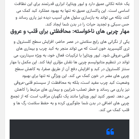
یک خانه تکانی عمیق دارد و لیور ویتاپرا، ابزاری قدرتمند برای این نظافت
اساسی است. این پاکسازی عمیق نه تنها به بهبود عملکرد کبد کمک می
کند، بلکه می تواند به بازسازی سلول های آسیب دیده نیز یاری رساند و
حس سبکی و تجدید حیات را در بدن شما ایجاد کند.
مهار چربی های ناخواسته: محافظتی برای قلب و عروق
یکی از نگرانی های رایج سلامتی در عصر حاضر، افزایش سطح کلسترول و
تری گلیسیرید خون است که می تواند منجر به کبد چرب و بیماری های
قلبی-عروقی شود. لیور ویتاپرا با ترکیبات فعال خود، به ویژه سینارین، می
تواند در تنظیم متابولیسم چربی ها نقش مؤثری ایفا کند. این مکمل با مهار
سنتز کلسترول در کبد و افزایش دفع آن از طریق صفرا، به کاهش سطح
چربی های مضر در خون کمک می کند. این ویژگی نه تنها برای بهبود
وضعیت کبد چرب مفید است، بلکه به محافظت از سیستم قلبی-عروقی
نیز یاری می رساند و خطر تصلب شرایین و بیماری های مرتبط را کاهش
می دهد. تصور کنید لیور ویتاپرا مانند یک نگهبان مراقب است که از تجمع
چربی های اضافی در بدن شما جلوگیری کرده و به حفظ سلامت رگ ها و
قلب کمک می کند.