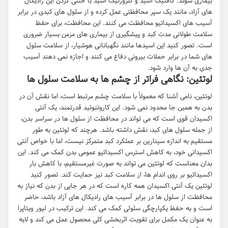
بیماری شوند. کافئیک اسید و کلروژنیک اسید با خنثی کردن این رادیکال
های آزاد، مانند یک سپر محافظتی عمل کرده و از سلول های کبدی در برابر
آسیب های اکسیداتیو محافظت می کنند. این محافظت، برای حفظ
سلامت طولانی مدت کبد و پیشگیری از بیماری های مزمن بسیار ضروری
است. تصور کنید این اسیدها مانند نگهبانانی هوشیار، از سلامت سلول
های شما در برابر حملات بیرونی دفاع می کنند و اجازه نمی دهند آسیب
جدی به آن ها وارد شود.
لوتئین: نگاهی فراتر از چشم ها به سلامت سلول ها
لوتئین، نامی آشنا که معمولاً با سلامت چشم مرتبط است، اما نقش آن در
بدن به همین جا محدود نمی شود. این کاروتنوئید قدرتمند، یک آنتی
اکسیدان قوی است که می تواند در محافظت از سلول ها در سراسر بدن،
از جمله سلول های کبد، نقش داشته باشد. هرچند که لوتئین به طور
مستقیم به اندازه سینارین بر عملکرد کبد متمرکز نیست، اما با خواص آنتی
اکسیدانی خود، به کاهش استرس اکسیداتیو عمومی بدن کمک می کند. این
بدان معناست که لوتئین می تواند به صورت غیرمستقیم، با کاهش بار
اکسیداتیو بر روی اندام ها، از سلامت کبد نیز حمایت کند. تصور کنید
لوتئین یک آنتی اکسیدان همه کاره است که در هر جایی از بدن که نیاز به
محافظت از سلول ها در برابر آسیب های رادیکال های آزاد باشد، حاضر
است و به حفظ یکپارچگی سلولی کمک می کند. این ترکیب در لیور ویتاپرا
به عنوان یک مکمل برای تقویت اثربخشی کلی محصول عمل می کند و لایه