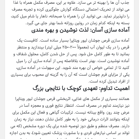
جذب آن ها را بهینه تر می سازد. علاوه بر این، مصرف مکمل همراه با غذا
می تواند از تحریک احتمالی دستگاه گوارش جلوگیری کرده و تجربه مصرف
را دلپذیرتر نماید. می توانید آن را همراه با صبحانه، ناهار یا شام میل کنید،
بسته به اینکه کدام زمان در روتین روزانه شما بهتر جای می گیرد.
آماده سازی آسان: لذت نوشیدن و بهره مندی
آماده سازی قرص جوشان لیور ویتاپرا بسیار ساده است. کافیست یک
قرص را در یک لیوان آب (معمولاً ۲۰۰-۲۵۰ میلی لیتر) بیندازید و منتظر
بمانید تا به طور کامل حل شود. پس از حل شدن کامل، محلول شفاف و
آماده نوشیدن است. بهتر است بلافاصله پس از آماده سازی آن را میل
کنید تا از تمامی خواص آن بهره مند شوید. این سهولت در آماده سازی،
یکی از مزایای فرم جوشان است که آن را به گزینه ای محبوب برای بسیاری
از افراد تبدیل کرده است.
اهمیت تداوم: تعهدی کوچک با نتایجی بزرگ
همانند بسیاری از مکمل های غذایی، اثربخشی قرص جوشان لیور ویتاپرا
نیز نیازمند تداوم در مصرف است. انتظار نتایج فوری و معجزه آسا در
عرض چند روز، واقع بینانه نیست. ترکیبات گیاهی و فعال این مکمل برای
اینکه بتوانند اثرات درمانی خود را به طور کامل نشان دهند، نیاز به زمان
دارند. مصرف منظم و طبق دوز توصیه شده برای یک دوره مشخص (که می
تواند بر اساس نیازهای فردی و با مشورت پزشک تعیین شود)، به بدن اجازه