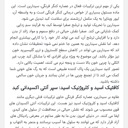
یکی از مهم ترین ترکیبات فعال در عصاره کنگر فرنگی، سینارین است. این
ماده مسئول بسیاری از خواص درمانی کنگر فرنگی است و به واسطه آن،
لیور ویتاپرا به یک مکمل ارزشمند برای سلامت کبد تبدیل می شود.
سینارین با تحریک تولید و ترشح صفرا توسط کبد، به فرآیند سم زدایی
کمک شایانی می کند. صفرا نقش حیاتی در دفع سموم و مواد زائد از بدن
دارد و با افزایش ترشح آن، کبد می تواند کار خود را با کارایی بیشتری انجام
دهد. اما نقش سینارین به همین جا ختم نمی شود؛ تحقیقات نشان داده
اند که سینارین می تواند در کاهش سطح کلسترول و تری گلیسیرید خون
نیز مؤثر باشد. این موضوع به ویژه برای افرادی که با مشکل کبد چرب غیر
الکلی یا چربی خون بالا دست و پنجه نرم می کنند، اهمیت بالایی دارد.
تصور کنید سینارین یک پاک کننده طبیعی است که به رگ های خونی شما
کمک می کند تا از تجمع چربی ها در امان بمانند و جریان خون سالمی
داشته باشید.
کافئیک اسید و کلروژنیک اسید: سپر آنتی اکسیدانی کبد
علاوه بر سینارین، عصاره کنگر فرنگی حاوی ترکیبات فنلی دیگری مانند
کافئیک اسید و کلروژنیک اسید نیز هست. این ترکیبات، آنتی اکسیدان های
قوی محسوب می شوند که نقش حیاتی در محافظت از سلول های کبدی
ایفا می کنند. در دنیای امروز، بدن ما به طور مداوم در معرض رادیکال های
آزاد قرار دارد که می توانند به سلول ها آسیب برسانند و منجر به التهاب و