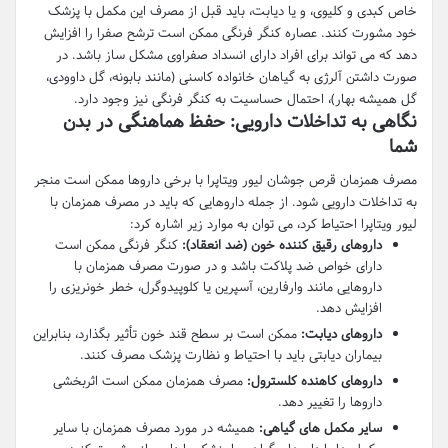
خاص کبدی و کلیوی، و یا دیابت، باید قبل از مصرف این مکمل با پزشک
خود مشورت کنند. عصاره کنگر فرنگی ممکن است ترشح صفرا را افزایش
دهد که می تواند برای افراد دارای انسداد صفراوی مشکل ساز باشد. در
صورت داشتن آلرژی به گیاهان خانواده کاسنی (مانند بابونه، گل داوودی،
گل همیشه بهار)، احتمال حساسیت به کنگر فرنگی نیز وجود دارد.
نگاهی به تداخلات دارویی: حفظ هماهنگی در بدن
شما
مصرف همزمان قرص جوشان لیور ویتاپرا با برخی داروها ممکن است منجر
به تداخلات دارویی شود. از جمله داروهایی که باید در مصرف همزمان با
لیور ویتاپرا احتیاط کرد، می توان به موارد زیر اشاره کرد:
داروهای رقیق کننده خون (ضد انعقاد):
کنگر فرنگی ممکن است
دارای خواص ضد پلاکت باشد و در صورت مصرف همزمان با
داروهایی مانند وارفارین، آسپرین یا کلوپیدوگرل، خطر خونریزی را
افزایش دهد.
داروهای دیابت:
ممکن است بر سطح قند خون تأثیر بگذارد، بنابراین
بیماران دیابتی باید با احتیاط و نظارت پزشک مصرف کنند.
داروهای کاهنده کلسترول:
مصرف همزمان ممکن است اثربخشی
داروها را تغییر دهد.
سایر مکمل های گیاهی:
همیشه در مورد مصرف همزمان با سایر