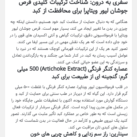
سفری به درون: شناخت ترکیبات کلیدی قرص
جوشان لیور ویتاپرا برای محافظت از کبد
هنگامی که به دنبال حمایت از سلامت کبد خود هستیم، دانستن اینکه چه
چیزی در بدن ما تغییر ایجاد می کند، بسیار مهم است. قرص جوشان لیور
ویتاپرا با فرمولاسیونی دقیق، ترکیبات گیاهی و آنتی اکسیدان های قوی را در
خود جای داده است که هر یک نقش مهمی در این مسیر ایفا می کنند.
تصور کنید هر یک از این ترکیبات، قهرمانی کوچک هستند که در نبرد با
عوامل آسیب رسان به کبد، در کنار شما می جنگند و به بازگرداندن تعادل
و سرزندگی به این عضو حیاتی کمک می کنند.
عصاره کنگر فرنگی (Artichoke Extract) 500 میلی
گرم: گنجینه ای از طبیعت برای کبد
در قلب فرمولاسیون لیور ویتاپرا، عصاره کنگر فرنگی با غلظت ۵۰۰ میلی
گرم قرار دارد. این گیاه که از دیرباز در طب سنتی برای حمایت از کبد و
دستگاه گوارش مورد استفاده بوده، اکنون با تحقیقات علمی جایگاه خود را
در مکمل های مدرن پیدا کرده است. کنگر فرنگی سرشار از ترکیبات فعال
زیستی است که به طور خاص بر عملکرد کبد تأثیر مثبت می گذارند. تصور
کنید یک نیروی طبیعی و کارآمد در حال فعالیت در بدن شماست که از
سلول های کبدی تان مراقبت می کند.
سینارین: راز سم زدایی و کاهش چربی های خون