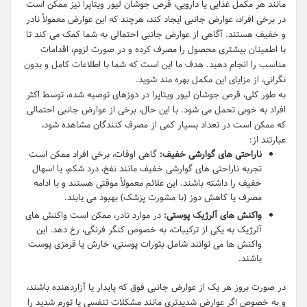
مانند هر مکمل غذایی یا دارویی، قرص جوشان لیور ویتاپرا نیز ممکن است
در برخی افراد، عوارض جانبی ایجاد کند، هرچند که این عوارض معمولاً نادر
و خفیف هستند. آگاهی از عوارض جانبی احتمالی به شما کمک می کند تا
با اطمینان بیشتری محصول را مصرف کرده و در صورت لزوم، اقدامات
مناسب را انجام دهید. هدف ما این است که شما با اطلاعات کامل و بدون
نگرانی، از مزایای این مکمل بهره مند شوید.
به طور کلی، قرص جوشان لیور ویتاپرا در دوزهای توصیه شده، توسط اکثر
افراد به خوبی تحمل می شود. با این حال، برخی از عوارض جانبی احتمالی
که ممکن است در تعداد بسیار کمی از مصرف کنندگان مشاهده شود،
عبارتند از:
ناراحتی های گوارشی خفیف:
گاهی اوقات، برخی افراد ممکن است
تجربه ناراحتی های گوارشی خفیف مانند نفخ، درد شکم، یا اسهال
خفیف را داشته باشند. این علائم معمولاً موقتی هستند و با ادامه
مصرف یا کاهش دوز (با مشورت پزشک) بهبود می یابند.
واکنش های آلرژیک پوستی:
در موارد نادر، ممکن است واکنش های
آلرژیک به یکی از ترکیبات، به خصوص کنگر فرنگی، رخ دهد. این
واکنش ها می توانند شامل بثورات پوستی، خارش یا قرمزی پوست
باشند.
در صورت بروز هر یک از عوارض جانبی فوق که پایدار یا آزاردهنده باشند،
و به خصوص اگر عوارض شدیدتری مانند مشکلات تنفسی یا تورم شدید را