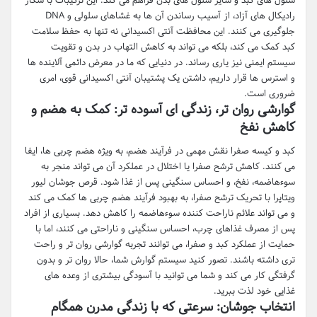
رادیکال های آزاد، از آسیب رساندن آن ها به غشاهای سلولی و DNA
جلوگیری می کنند. این محافظت آنتی اکسیدانی نه تنها به حفظ سلامت
کبد کمک می کند، بلکه می تواند به کاهش التهاب در بدن و تقویت
سیستم ایمنی نیز یاری رساند. در دنیایی که ما در معرض دائمی آلاینده ها
و استرس ها قرار داریم، داشتن یک پشتیبان آنتی اکسیدانی قوی، امری
ضروری است.
گوارشی روان تر، زندگی ای آسوده تر: کمک به هضم و
کاهش نفخ
کبد و کیسه صفرا نقش مهمی در فرآیند هضم، به ویژه هضم چربی ها، ایفا
می کنند. کاهش ترشح صفرا یا اختلال در عملکرد آن می تواند منجر به
سوءهاضمه، نفخ، و احساس سنگینی پس از غذا شود. قرص جوشان لیور
ویتاپرا با تحریک ترشح صفرا، به بهبود فرآیند هضم چربی ها کمک می کند
و می تواند علائم ناراحت کننده سوءهاضمه را کاهش دهد. بسیاری از افراد
پس از مصرف غذاهای چرب، احساس سنگینی و ناراحتی می کنند، اما با
حمایت از عملکرد کبد و صفرا، می توانند تجربه گوارشی روان تر و راحت
تری داشته باشند. تصور کنید سیستم گوارش شما، حالا روان تر و بدون
گرفتگی کار می کند و شما می توانید با آسودگی بیشتری از وعده های
غذایی خود لذت ببرید.
انتخاب جوشان: سرعتی که با زندگی مدرن همگام