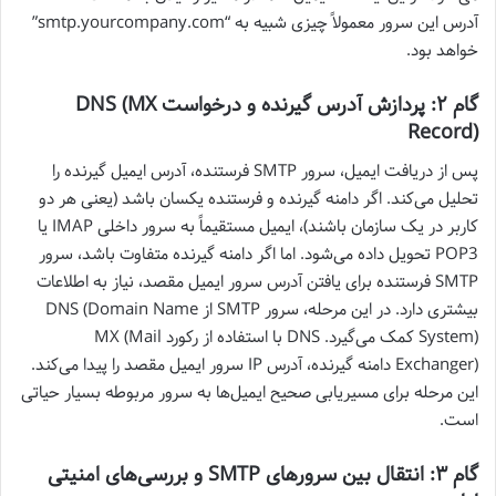
آدرس این سرور معمولاً چیزی شبیه به “smtp.yourcompany.com”
خواهد بود.
گام ۲: پردازش آدرس گیرنده و درخواست DNS (MX
Record)
پس از دریافت ایمیل، سرور SMTP فرستنده، آدرس ایمیل گیرنده را
تحلیل می‌کند. اگر دامنه گیرنده و فرستنده یکسان باشد (یعنی هر دو
کاربر در یک سازمان باشند)، ایمیل مستقیماً به سرور داخلی IMAP یا
POP3 تحویل داده می‌شود. اما اگر دامنه گیرنده متفاوت باشد، سرور
SMTP فرستنده برای یافتن آدرس سرور ایمیل مقصد، نیاز به اطلاعات
بیشتری دارد. در این مرحله، سرور SMTP از DNS (Domain Name
System) کمک می‌گیرد. DNS با استفاده از رکورد MX (Mail
Exchanger) دامنه گیرنده، آدرس IP سرور ایمیل مقصد را پیدا می‌کند.
این مرحله برای مسیریابی صحیح ایمیل‌ها به سرور مربوطه بسیار حیاتی
است.
گام ۳: انتقال بین سرورهای SMTP و بررسی‌های امنیتی