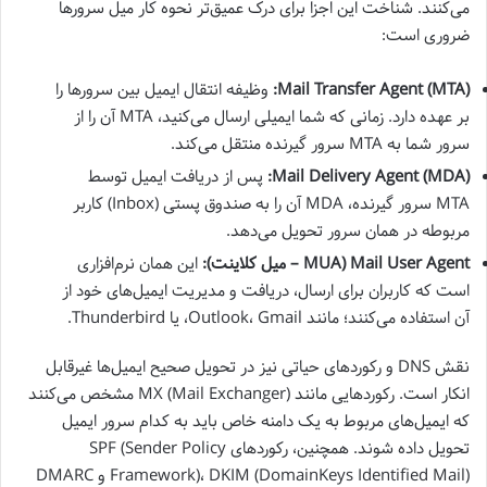
می‌کنند. شناخت این اجزا برای درک عمیق‌تر نحوه کار میل سرورها
ضروری است:
Mail Transfer Agent (MTA):
وظیفه انتقال ایمیل بین سرورها را
بر عهده دارد. زمانی که شما ایمیلی ارسال می‌کنید، MTA آن را از
سرور شما به MTA سرور گیرنده منتقل می‌کند.
Mail Delivery Agent (MDA):
پس از دریافت ایمیل توسط
MTA سرور گیرنده، MDA آن را به صندوق پستی (Inbox) کاربر
مربوطه در همان سرور تحویل می‌دهد.
Mail User Agent (MUA – میل کلاینت):
این همان نرم‌افزاری
است که کاربران برای ارسال، دریافت و مدیریت ایمیل‌های خود از
آن استفاده می‌کنند؛ مانند Outlook، Gmail، یا Thunderbird.
نقش DNS و رکوردهای حیاتی نیز در تحویل صحیح ایمیل‌ها غیرقابل
انکار است. رکوردهایی مانند MX (Mail Exchanger) مشخص می‌کنند
که ایمیل‌های مربوط به یک دامنه خاص باید به کدام سرور ایمیل
تحویل داده شوند. همچنین، رکوردهای SPF (Sender Policy
Framework)، DKIM (DomainKeys Identified Mail) و DMARC