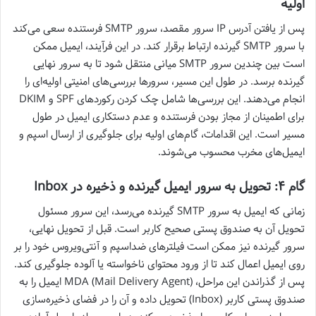
اولیه
پس از یافتن آدرس IP سرور مقصد، سرور SMTP فرستنده سعی می‌کند
با سرور SMTP گیرنده ارتباط برقرار کند. در این فرآیند، ایمیل ممکن
است بین چندین سرور SMTP میانی منتقل شود تا به سرور نهایی
گیرنده برسد. در طول این مسیر، سرورها بررسی‌های امنیتی اولیه‌ای را
انجام می‌دهند. این بررسی‌ها شامل چک کردن رکوردهای SPF و DKIM
برای اطمینان از مجاز بودن فرستنده و عدم دستکاری ایمیل در طول
مسیر است. این اقدامات، گام‌های اولیه برای جلوگیری از ارسال اسپم و
ایمیل‌های مخرب محسوب می‌شوند.
گام ۴: تحویل به سرور ایمیل گیرنده و ذخیره در Inbox
زمانی که ایمیل به سرور SMTP گیرنده می‌رسد، این سرور مسئول
تحویل آن به صندوق پستی صحیح کاربر است. قبل از تحویل نهایی،
سرور گیرنده نیز ممکن است فیلترهای ضداسپم و آنتی‌ویروس خود را بر
روی ایمیل اعمال کند تا از ورود محتوای ناخواسته یا آلوده جلوگیری کند.
پس از گذراندن این مراحل، MDA (Mail Delivery Agent) ایمیل را به
صندوق پستی کاربر (Inbox) تحویل داده و آن را در فضای ذخیره‌سازی