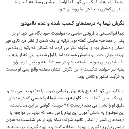
محیط آرام به او کمک می کرد تا با آرامش بیشتری مطالعه کند و با
استرس کمتری با چالش ها روبه رو شود.
نگرش نیما به درصدهای کسب شده و عدم ناامیدی
نیما ابوالحسنی با فروتنی خاصی به موفقیت خود نگاه می کرد. او در
یکی از مصاحبه هایش گفته بود: «رتبه ی یک شدن از نظر من کاری غیر
ممکن و دشوار بود و اینگونه فکر می کردم که کسانی که رتبه ی یک می
آورند، خیلی خاص و باهوش هستند؛ اما با اول شدنم، بتی که از رتبه ی
یک شدن برای خودم ساخته بودم، در هم شکسته و یقین دارم برای
بقیه نیز خواهد شکست.» این نگرش، نشان دهنده واقع بینی او نسبت
به فرآیند کنکور و تلاش بود.
او تاکید می کرد که هیچ رتبه برتری تمامی دروس را ۱۰۰ درصد نمی زند و
این یک تصور غلط است.
کارنامه زیست نیما ابوالحسنی
که درصدهای
دقیق او را نشان می دهد (زیست ۹۲ درصد)، گواهی بر این مدعاست.
این موضوع به دانش آموزان این پیام را می دهد که نباید در مواجهه با
درصدهای کمتر از انتظار ناامید شوند؛ بلکه باید از هر شکست به عنوان
فرصتی برای یادگیری و بهبود استفاده کنند و با بهره گیری از درسنامه ها