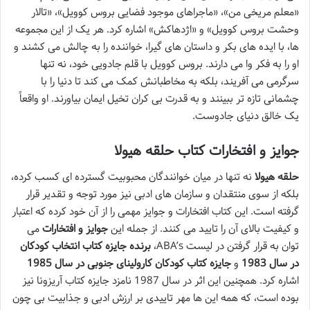
«معلم مریخی من»، «ماجراهای موجود فضایی بروس کوویل»، «تالار
وحشت بروس کوویل» و «اژدهاکش» اشاره کرد. هر یک از این مجموعه
ها، با ایده های بکر و داستان های گیرا، خواننده را به چالش می کشند و
او را به فکر وا می دارند. بروس کوویل با قلم جادویی خود، نه تنها
سرگرمی می آفریند، بلکه به مخاطبانش کمک می کند تا دنیا را با
چشمانی تازه تر ببینند و به قدرت بی کران تخیل ایمان بیاورند. او واقعاً
یک خالق دنیای جادوست.
جوایز و افتخارات کتاب حلقه هیولا
حلقه هیولا
نه تنها در میان خوانندگان محبوبیت گسترده ای کسب کرده،
بلکه از سوی منتقدان و سازمان های ادبی نیز مورد توجه و تقدیر قرار
گرفته است. این کتاب افتخارات و جوایز مهمی را از آن خود کرده که اعتبار
و کیفیت بالای آن را تایید می کنند. از جمله این
جوایز و افتخارات
می
توان به قرار گرفتن در لیست ABA’s،
برنده جایزه کتاب انتخاب کودکان
در سال 1983
و
جایزه کتاب کودکان کارولینای جنوبی در سال 1985
اشاره کرد. همچنین این اثر در سال 1987 نامزد جایزه کتاب آریزونا نیز
بوده است، که همه این ها مهر تاییدی بر ارزش ادبی و جذابیت بی چون