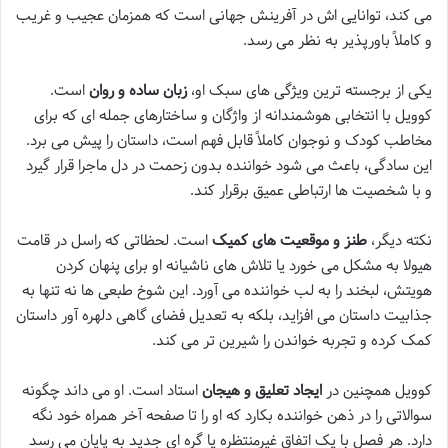
می کند، توانایی اش در آفرینش جهانی است که همزمان عجیب و غریب
و کاملاً باورپذیر به نظر می رسد.
یکی از برجسته ترین ویژگی های سبک او،
زبان ساده و روان
است.
کوویل با انتخابی هوشمندانه از واژگان و ساختارهای جمله ای که برای
مخاطب کودک و نوجوان کاملاً قابل فهم است، داستان را پیش می برد.
این سادگی، باعث می شود خواننده بدون زحمت در دل ماجرا قرار گیرد
و با شخصیت ها ارتباطی عمیق برقرار کند.
نکته دیگر،
طنز و موقعیت های کمیک
است. لحظاتی که راسل در قامت
هیولا به مشکل می خورد یا تلاش های ناشیانه او برای پنهان کردن
هویتش، لبخند را به لب خواننده می آورد. این شوخ طبعی ها نه تنها به
جذابیت داستان می افزاید، بلکه به تعدیل فضای گاهی دلهره آور داستان
کمک کرده و تجربه خواندن را شیرین تر می کند.
کوویل همچنین در
ایجاد تعلیق و هیجان
استاد است. او می داند چگونه
سوالاتی را در ذهن خواننده بکارد که او را تا صفحه آخر همراه خود نگه
دارد. هر فصل با یک اتفاق غیرمنتظره یا گره ای جدید به پایان می رسد