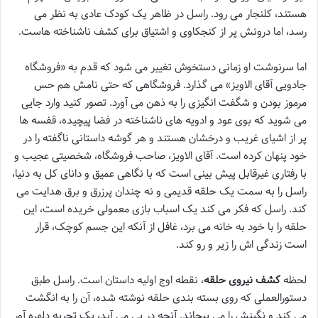
هستند، کلنجار می رود. راسل در ظاهر یک کودک عادی به نظر می
رسد، اما درونش پر از کنجکاوی و اشتیاق برای کشف ناشناخته هاست.
اما سرنوشت او زمانی دستخوش تغییر می شود که قدم به «فروشگاه
جادویی آقای الاویز» می گذارد. فروشگاهی که حتی نامش هم حس
مرموز بودن و شگفت انگیزی را به ذهن می آورد. تصور کنید وارد جایی
می شوید که بوی عود و ادویه های ناشناخته در فضا پیچیده، قفسه ها
پر از اشیای غریب و درخشان هستند و هر گوشه داستانی ناگفته را در
خود پنهان کرده است. آقای الاویز، صاحب فروشگاه، شخصیتی عجیب و
با رفتاری غیرقابل پیش بینی است که با نگاهی عمیق و دانای کل به دنیا،
راسل را به سمت یک حلقه قدیمی و نه چندان پرزرق و برق هدایت می
کند. راسل که فکر می کند یک اسباب بازی معمولی خریده است، این
حلقه را با خود به خانه می برد، غافل از آنکه این جسم کوچک، قرار
است زندگی اش را زیر و رو کند.
لحظه
کشف نیروی حلقه
، نقطه اوج اولیه داستان است. راسل طبق
دستورالعملی که روی بسته بندی حلقه نوشته شده، آن را به انگشت
می کند و نگینش را می پیچاند. آنچه در پی می آید، یک تجربه دلهره آور