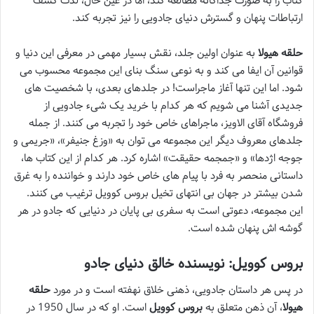
کتاب را به صورت جداگانه مطالعه کند، اما در عین حال، لذت کشف
ارتباطات پنهان و گسترش دنیای جادویی را نیز تجربه کند.
حلقه هیولا
به عنوان اولین جلد، نقش بسیار مهمی در معرفی این دنیا و
قوانین آن ایفا می کند و به نوعی سنگ بنای این مجموعه محسوب می
شود. اما این تنها آغاز ماجراست! در جلدهای بعدی، با شخصیت های
جدیدی آشنا می شویم که هر کدام با خرید یک شیء جادویی از
فروشگاه آقای الاویز، ماجراهای خاص خود را تجربه می کنند. از جمله
جلدهای معروف دیگر این مجموعه می توان به «وزغ جنیفر»، «جریمی و
جوجه اژدها» و «جمجمه حقیقت» اشاره کرد. هر کدام از این کتاب ها،
داستانی منحصر به فرد با پیام های خاص خود دارند و خواننده را به غرق
شدن بیشتر در جهان بی انتهای تخیل بروس کوویل ترغیب می کنند.
این مجموعه، دعوتی است به سفری بی پایان در دنیایی که جادو در هر
گوشه اش پنهان شده است.
بروس کوویل: نویسنده خالق دنیای جادو
در پس هر داستان جادویی، ذهنی خلاق نهفته است و در مورد
حلقه
هیولا
، آن ذهن متعلق به
بروس کوویل
است. او که در سال 1950 در