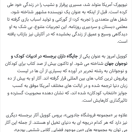
نیویورک آمریکا متولد شد، مسیری پرفراز و نشیب را در زندگی خود طی
کرده است. قبل از اینکه به عنوان یک نویسنده مشهور شناخته شود،
شغل های متعددی را تجربه کرد؛ از گورکنی و تولید اسباب بازی گرفته تا
معلمی دبستان و سردبیری روزنامه. این تجربیات متنوع، بی شک به او
دیدگاهی وسیع و عمیق از زندگی بخشیده که در آثارش نیز بازتاب یافته
است.
کوویل امروز به عنوان یکی از
جایگاه داران برجسته در ادبیات کودک و
نوجوان جهان
شناخته می شود. او تاکنون بیش از صد کتاب برای کودکان
و نوجوانان به رشته تحریر در آورده که بسیاری از آن ها در لیست
پرفروش ترین کتاب های بین المللی قرار گرفته اند. آثار او به بیش از ده
زبان دنیا ترجمه شده و در ایالت های مختلف آمریکا موفق به کسب
جوایز «انتخاب کودکان» شده اند، که نشان دهنده محبوبیت گسترده و
تاثیرگذاری کارهایش است.
علاوه بر «مجموعه فروشگاه جادویی»، بروس کوویل آثار برجسته دیگری
نیز دارد که هر کدام دریچه ای به دنیای تخیل او هستند. از جمله این آثار
می توان به مجموعه های «من موجود فضایی کلاس ششمی بودم»،