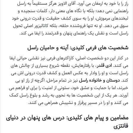
راز را با خود به ارمغان می آورد. آقای الاویز هرگز مستقیماً به راسل
راهنمایی نمی دهد؛ بلکه با نگاه های معنی دار، کلمات سنجیده و
لبخندهای مرموزش، او را به سوی کشف حقیقت و قدرت درونی خود
سوق می دهد. او نه تنها فروشنده حلقه، بلکه کاتالیزور اصلی تحول
راسل است و نقش یک راهنمای پنهان و قدرتمند را ایفا می کند.
شخصیت های فرعی کلیدی: آینه و حامیان راسل
در کنار این دو شخصیت اصلی، کاراکترهای فرعی نیز نقشی حیاتی ایفا
می کنند.
ادی قلدر
، با رفتارهایش، نقطه شروع بسیاری از چالش های
راسل است و او را وادار به عکس العمل و کشف قدرت درونی اش می
کند.
دوستان و خانواده راسل
نیز در تمام مراحل، اگرچه از راز او بی
خبرند، اما با حمایت و عشق خود، ستونی از امنیت را برای او فراهم می
آورند. هر یک از این شخصیت ها به نحوی به رشد و بلوغ راسل کمک
می کنند و او را در مسیر پرفراز و نشیبش همراهی می کنند.
مضامین و پیام های کلیدی: درس های پنهان در دنیای
فانتزی