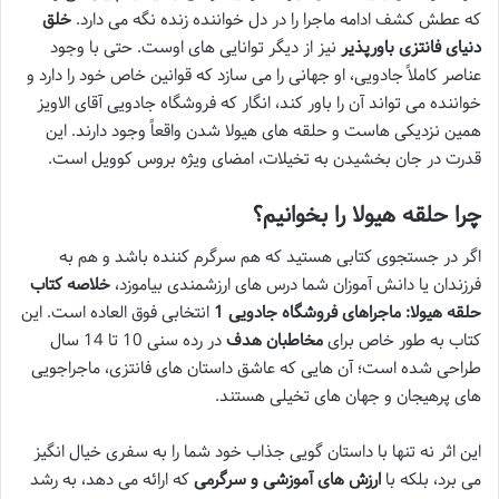
که عطش کشف ادامه ماجرا را در دل خواننده زنده نگه می دارد.
خلق
دنیای فانتزی باورپذیر
نیز از دیگر توانایی های اوست. حتی با وجود
عناصر کاملاً جادویی، او جهانی را می سازد که قوانین خاص خود را دارد و
خواننده می تواند آن را باور کند، انگار که فروشگاه جادویی آقای الاویز
همین نزدیکی هاست و حلقه های هیولا شدن واقعاً وجود دارند. این
قدرت در جان بخشیدن به تخیلات، امضای ویژه بروس کوویل است.
چرا حلقه هیولا را بخوانیم؟
اگر در جستجوی کتابی هستید که هم سرگرم کننده باشد و هم به
فرزندان یا دانش آموزان شما درس های ارزشمندی بیاموزد،
خلاصه کتاب
حلقه هیولا: ماجراهای فروشگاه جادویی 1
انتخابی فوق العاده است. این
کتاب به طور خاص برای
مخاطبان هدف
در رده سنی 10 تا 14 سال
طراحی شده است؛ آن هایی که عاشق داستان های فانتزی، ماجراجویی
های پرهیجان و جهان های تخیلی هستند.
این اثر نه تنها با داستان گویی جذاب خود شما را به سفری خیال انگیز
می برد، بلکه با
ارزش های آموزشی و سرگرمی
که ارائه می دهد، به رشد