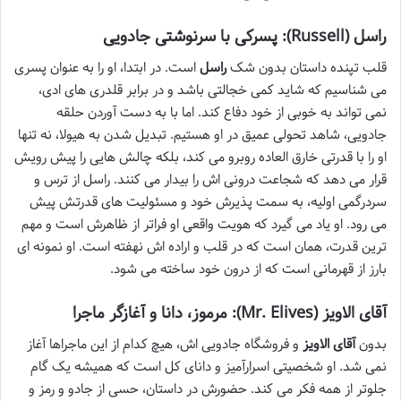
راسل (Russell): پسرکی با سرنوشتی جادویی
قلب تپنده داستان بدون شک
راسل
است. در ابتدا، او را به عنوان پسری
می شناسیم که شاید کمی خجالتی باشد و در برابر قلدری های ادی،
نمی تواند به خوبی از خود دفاع کند. اما با به دست آوردن حلقه
جادویی، شاهد تحولی عمیق در او هستیم. تبدیل شدن به هیولا، نه تنها
او را با قدرتی خارق العاده روبرو می کند، بلکه چالش هایی را پیش رویش
قرار می دهد که شجاعت درونی اش را بیدار می کنند. راسل از ترس و
سردرگمی اولیه، به سمت پذیرش خود و مسئولیت های قدرتش پیش
می رود. او یاد می گیرد که هویت واقعی او فراتر از ظاهرش است و مهم
ترین قدرت، همان است که در قلب و اراده اش نهفته است. او نمونه ای
بارز از قهرمانی است که از درون خود ساخته می شود.
آقای الاویز (Mr. Elives): مرموز، دانا و آغازگر ماجرا
بدون
آقای الاویز
و فروشگاه جادویی اش، هیچ کدام از این ماجراها آغاز
نمی شد. او شخصیتی اسرارآمیز و دانای کل است که همیشه یک گام
جلوتر از همه فکر می کند. حضورش در داستان، حسی از جادو و رمز و