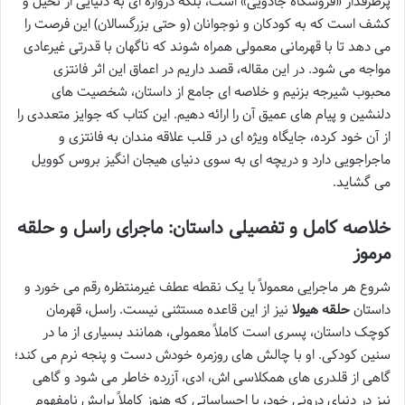
پرطرفدار «فروشگاه جادویی» است، بلکه دروازه ای به دنیایی از تخیل و
کشف است که به کودکان و نوجوانان (و حتی بزرگسالان) این فرصت را
می دهد تا با قهرمانی معمولی همراه شوند که ناگهان با قدرتی غیرعادی
مواجه می شود. در این مقاله، قصد داریم در اعماق این اثر فانتزی
محبوب شیرجه بزنیم و خلاصه ای جامع از داستان، شخصیت های
دلنشین و پیام های عمیق آن را ارائه دهیم. این کتاب که جوایز متعددی را
از آن خود کرده، جایگاه ویژه ای در قلب علاقه مندان به فانتزی و
ماجراجویی دارد و دریچه ای به سوی دنیای هیجان انگیز بروس کوویل
می گشاید.
خلاصه کامل و تفصیلی داستان: ماجرای راسل و حلقه
مرموز
شروع هر ماجرایی معمولاً با یک نقطه عطف غیرمنتظره رقم می خورد و
داستان
حلقه هیولا
نیز از این قاعده مستثنی نیست. راسل، قهرمان
کوچک داستان، پسری است کاملاً معمولی، همانند بسیاری از ما در
سنین کودکی. او با چالش های روزمره خودش دست و پنجه نرم می کند؛
گاهی از قلدری های همکلاسی اش، ادی، آزرده خاطر می شود و گاهی
نیز در دنیای درونی خود، با احساساتی که هنوز کاملاً برایش نامفهوم