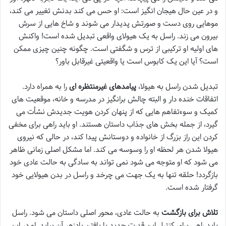
و در عین حال هیجان انگیز است: او حس می کند بدنش تغییر می کند،
موهایی روی دست و صورتش پدیدار می شوند و شاخ هایی از سرش
بیرون می زند. راسل به یک هیولای واقعی تبدیل شده است! واکنش
های اولیه او ترکیبی از ترس و شگفتی است. چگونه چنین چیزی ممکن
است؟ آیا این یک کابوس است یا واقعیتی غیرقابل باور؟
تبدیل شدن راسل به هیولا،
پیامدهای غیرمنتظره ای
را به همراه دارد.
اتفاقات خنده دار و البته چالش برانگیز در مدرسه و خانه، موقعیت های
کمیک و سوءتفاهم هایی که از پنهان کردن هویت جدیدش نشأت می
گیرد، از جمله بخش های جذاب داستان هستند. او باید راهی برای مخفی
کردن این راز بزرگ از خانواده و دوستانش پیدا کند، در حالی که نیروی
هیولا شدن هر لحظه او را وسوسه می کند. اما مشکل اصلی زمانی ظاهر
می شود که او متوجه می شود نمی تواند به سادگی به حالت عادی خود
بازگردد! حلقه تنها به یک جهت می چرخد و راسل در بدن هیولایی خود
گرفتار شده است.
تلاش برای بازگشت
به حالت عادی، محور اصلی داستان می شود. راسل
باید راهی برای کنترل این قدرت جدید یا یافتن پادزهر آن بیابد. او در این