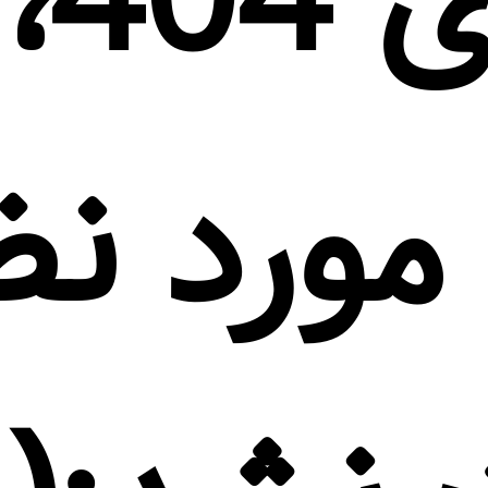
خطای 404،
ورد نظ