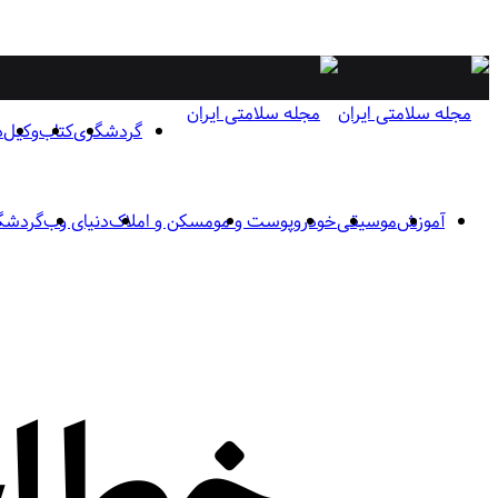
گردشگری
کتاب
وکیل
د
آموزش
موسیقی
خودرو
پوست و مو
مسکن و املاک
دنیای وب
گردشگ