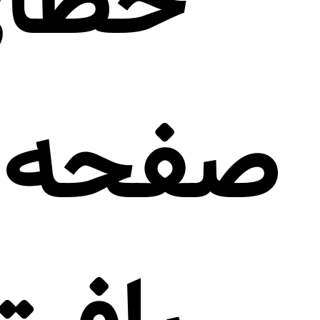
صفحه م