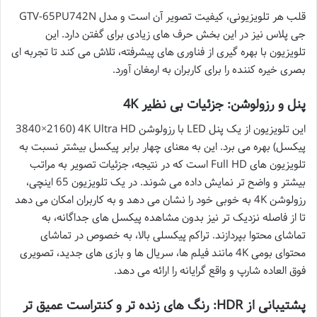
قلب هر تلویزیونی، کیفیت تصویر آن است و مدل GTV-65PU742N
جی پلاس نیز در این بخش حرف های زیادی برای گفتن دارد. این
تلویزیون با بهره گیری از فناوری های پیشرفته، تلاش می کند تا تجربه ای
بصری خیره کننده را برای کاربران به ارمغان آورد.
پنل و رزولوشن: جزئیات بی نظیر 4K
این تلویزیون از یک پنل LED با رزولوشن 4K Ultra HD (3840×2160
پیکسل) بهره می برد. این به معنای چهار برابر پیکسل بیشتر نسبت به
تلویزیون های Full HD است که در نتیجه، جزئیات تصویر به مراتب
بیشتر و واضح تر نمایش داده می شوند. در یک تلویزیون 65 اینچی،
رزولوشن 4K به خوبی خود را نشان می دهد و به کاربران امکان می دهد
تا از فاصله نزدیک تر نیز بدون مشاهده پیکسل های جداگانه، به
تماشای محتوا بپردازند. تراکم پیکسلی بالا، به خصوص در تماشای
محتوای بومی 4K مانند فیلم ها، سریال ها و بازی های جدید، تصویری
فوق العاده شارپ و واقع گرایانه را ارائه می دهد.
پشتیبانی از HDR: رنگ های زنده تر و کنتراست عمیق تر