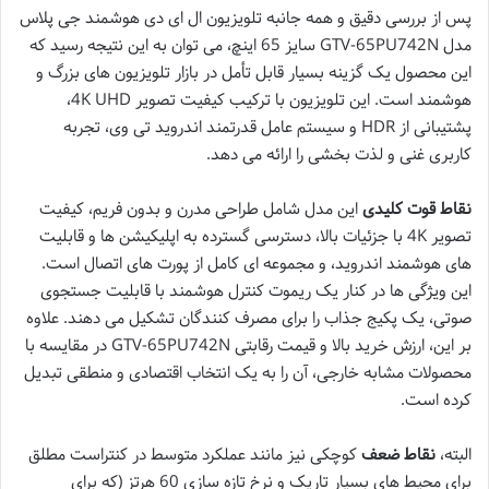
پس از بررسی دقیق و همه جانبه تلویزیون ال ای دی هوشمند جی پلاس
مدل GTV-65PU742N سایز 65 اینچ، می توان به این نتیجه رسید که
این محصول یک گزینه بسیار قابل تأمل در بازار تلویزیون های بزرگ و
هوشمند است. این تلویزیون با ترکیب کیفیت تصویر 4K UHD،
پشتیبانی از HDR و سیستم عامل قدرتمند اندروید تی وی، تجربه
کاربری غنی و لذت بخشی را ارائه می دهد.
نقاط قوت کلیدی
این مدل شامل طراحی مدرن و بدون فریم، کیفیت
تصویر 4K با جزئیات بالا، دسترسی گسترده به اپلیکیشن ها و قابلیت
های هوشمند اندروید، و مجموعه ای کامل از پورت های اتصال است.
این ویژگی ها در کنار یک ریموت کنترل هوشمند با قابلیت جستجوی
صوتی، یک پکیج جذاب را برای مصرف کنندگان تشکیل می دهند. علاوه
بر این، ارزش خرید بالا و قیمت رقابتی GTV-65PU742N در مقایسه با
محصولات مشابه خارجی، آن را به یک انتخاب اقتصادی و منطقی تبدیل
کرده است.
البته،
نقاط ضعف
کوچکی نیز مانند عملکرد متوسط در کنتراست مطلق
برای محیط های بسیار تاریک و نرخ تازه سازی 60 هرتز (که برای