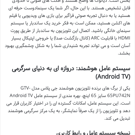
بخش است. دیالوگ ها واضح هستند و افکت های صوتی تا حدودی
قابل تشخیص هستند. با این حال، اگر شما یک سینمادوست حرفه ای
هستید یا به دنبال تجربه صوتی فراگیر برای بازی های ویدیویی یا فیلم
های اکشن هستید، ممکن است به فکر خرید یک ساندبار یا سیستم
سینمای خانگی باشید. اتصال این تلویزیون به ساندبار از طریق پورت
HDMI با قابلیت ARC (کانال بازگشت صدا) یا خروجی اپتیکال بسیار
آسان است و می تواند تجربه شنیداری شما را به شکل چشمگیری بهبود
بخشد.
سیستم عامل هوشمند: دروازه ای به دنیای سرگرمی
(Android TV)
یکی از برگ های برنده تلویزیون هوشمند جی پلاس مدل GTV-
65PU742N سایز 65 اینچ، بهره مندی از سیستم عامل Android TV
است. این سیستم عامل، امکانات گسترده ای را در اختیار کاربران قرار می
دهد و تلویزیون را از یک صرفاً نمایشگر، به یک مرکز سرگرمی هوشمند
تبدیل می کند.
نسخه سیستم عامل و رابط کاربری