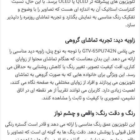
تلویزیون های پیشرفته تر QLED یا OLED برسد. با این حال، نسبت
کنتراست استاتیک آن به اندازه ای هست که تصاویر را با وضوح و
تفکیک رنگ مناسبی به نمایش بگذارد و تجربه تماشای روزمره را دلپذیر
سازد.
زاویه دید: تجربه تماشای گروهی
جی پلاس GTV-65PU742N با توجه به نوع پنل، زاویه دید مناسبی را
ارائه می دهد. این بدان معناست که هنگام تماشای محتوا از زوایای
کناری، افت کیفیت تصویر، تغییر رنگ یا کاهش روشنایی به حداقل می
رسد. این ویژگی برای خانواده هایی که به صورت گروهی به تماشای
تلویزیون می پردازند و افراد از زوایای مختلفی به صفحه نگاه می کنند،
اهمیت زیادی دارد. کاربران می توانند تقریباً از هر نقطه ای در اتاق
نشیمن، تصویری با کیفیت و ثابت را مشاهده کنند.
رنگ و دقت رنگ: واقعی و چشم نواز
این تلویزیون عمق رنگ مناسبی را ارائه می دهد و قادر است گستره رنگی
قابل قبولی را پوشش دهد. دقت رنگ ها به گونه ای است که تصاویر را
واقعی و طبیعی به نمایش می گذارد و اغراق در رنگ ها مشاهده نمی