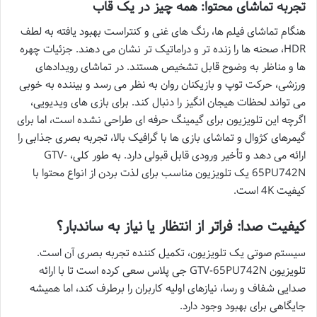
تجربه تماشای محتوا: همه چیز در یک قاب
هنگام تماشای فیلم ها، رنگ های غنی و کنتراست بهبود یافته به لطف
HDR، صحنه ها را زنده تر و دراماتیک تر نشان می دهند. جزئیات چهره
ها و مناظر به وضوح قابل تشخیص هستند. در تماشای رویدادهای
ورزشی، حرکت توپ و بازیکنان روان به نظر می رسد و بیننده به خوبی
می تواند لحظات هیجان انگیز را دنبال کند. برای بازی های ویدیویی،
اگرچه این تلویزیون برای گیمینگ حرفه ای طراحی نشده است، اما برای
گیمرهای کژوال و تماشای بازی ها با گرافیک بالا، تجربه بصری جذابی را
ارائه می دهد و تأخیر ورودی قابل قبولی دارد. به طور کلی، GTV-
65PU742N یک تلویزیون مناسب برای لذت بردن از انواع محتوا با
کیفیت 4K است.
کیفیت صدا: فراتر از انتظار یا نیاز به ساندبار؟
سیستم صوتی یک تلویزیون، تکمیل کننده تجربه بصری آن است.
تلویزیون GTV-65PU742N جی پلاس سعی کرده است تا با ارائه
صدایی شفاف و رسا، نیازهای اولیه کاربران را برطرف کند، اما همیشه
جایگاهی برای بهبود وجود دارد.