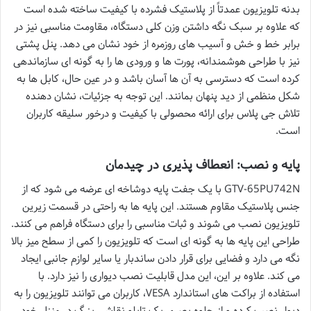
بدنه تلویزیون عمدتاً از پلاستیک فشرده با کیفیت ساخته شده است
که علاوه بر سبک نگه داشتن وزن کلی دستگاه، مقاومت مناسبی نیز در
برابر خط و خش و آسیب های روزمره از خود نشان می دهد. پنل پشتی
نیز با طراحی هوشمندانه، پورت ها و ورودی ها را به گونه ای سازماندهی
کرده است که دسترسی به آن ها آسان باشد و در عین حال، کابل ها به
شکل منظمی از دید پنهان بمانند. این توجه به جزئیات، نشان دهنده
تلاش جی پلاس برای ارائه محصولی با کیفیت و درخور سلیقه کاربران
است.
پایه و نصب: انعطاف پذیری در چیدمان
GTV-65PU742N با یک جفت پایه دوشاخه ای عرضه می شود که از
جنس پلاستیک مقاوم هستند. این پایه ها به راحتی در قسمت زیرین
تلویزیون نصب می شوند و ثبات مناسبی را برای دستگاه فراهم می کنند.
طراحی این پایه ها به گونه ای است که تلویزیون را کمی از سطح میز بالا
نگه می دارد و فضایی برای قرار دادن ساندبار یا سایر لوازم جانبی ایجاد
می کند. علاوه بر این، این مدل قابلیت نصب دیواری را نیز دارد. با
استفاده از براکت های استاندارد VESA، کاربران می توانند تلویزیون را به
دیوار نصب کرده و از جلوه بصری یک تابلو نقاشی بزرگ در منزل خود