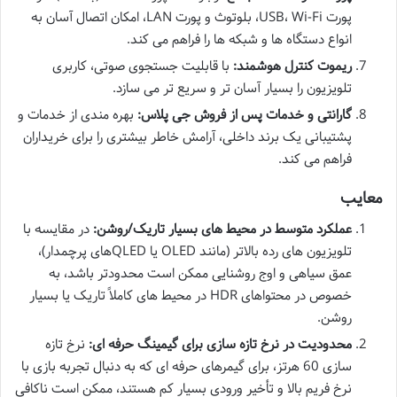
پورت USB، Wi-Fi، بلوتوث و پورت LAN، امکان اتصال آسان به
انواع دستگاه ها و شبکه ها را فراهم می کند.
ریموت کنترل هوشمند:
با قابلیت جستجوی صوتی، کاربری
تلویزیون را بسیار آسان تر و سریع تر می سازد.
گارانتی و خدمات پس از فروش جی پلاس:
بهره مندی از خدمات و
پشتیبانی یک برند داخلی، آرامش خاطر بیشتری را برای خریداران
فراهم می کند.
معایب
عملکرد متوسط در محیط های بسیار تاریک/روشن:
در مقایسه با
تلویزیون های رده بالاتر (مانند OLED یا QLEDهای پرچمدار)،
عمق سیاهی و اوج روشنایی ممکن است محدودتر باشد، به
خصوص در محتواهای HDR در محیط های کاملاً تاریک یا بسیار
روشن.
محدودیت در نرخ تازه سازی برای گیمینگ حرفه ای:
نرخ تازه
سازی 60 هرتز، برای گیمرهای حرفه ای که به دنبال تجربه بازی با
نرخ فریم بالا و تأخیر ورودی بسیار کم هستند، ممکن است ناکافی