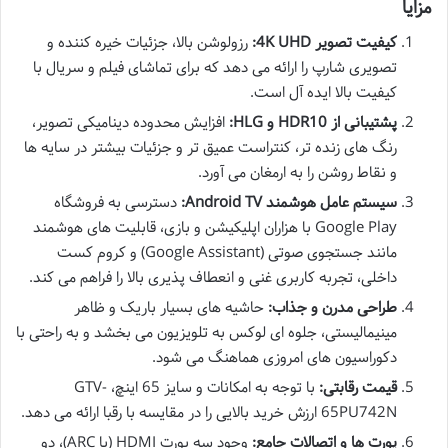
مزایا
کیفیت تصویر 4K UHD:
رزولوشن بالا، جزئیات خیره کننده و
تصویری شارپ را ارائه می دهد که برای تماشای فیلم و سریال با
کیفیت بالا ایده آل است.
پشتیبانی از HDR10 و HLG:
افزایش محدوده دینامیکی تصویر،
رنگ های زنده تر، کنتراست عمیق تر و جزئیات بیشتر در سایه ها
و نقاط روشن را به ارمغان می آورد.
سیستم عامل هوشمند Android TV:
دسترسی به فروشگاه
Google Play با هزاران اپلیکیشن و بازی، قابلیت های هوشمند
مانند جستجوی صوتی (Google Assistant) و کروم کست
داخلی، تجربه کاربری غنی و انعطاف پذیری بالا را فراهم می کند.
طراحی مدرن و جذاب:
حاشیه های بسیار باریک و ظاهر
مینیمالیستی، جلوه ای لوکس به تلویزیون می بخشد و به راحتی با
دکوراسیون های امروزی هماهنگ می شود.
قیمت رقابتی:
با توجه به امکانات و سایز 65 اینچ، GTV-
65PU742N ارزش خرید بالایی را در مقایسه با رقبا ارائه می دهد.
پورت ها و اتصالات جامع:
وجود سه پورت HDMI (با ARC)، دو