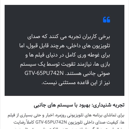
برخی کاربران تجربه می کنند که صدای
تلویزیون های داخلی، هرچند قابل قبول، اما
برای غوطه وری کامل در دنیای فیلم ها و
بازی ها، نیازمند تقویت توسط یک سیستم
صوتی جانبی هستند. GTV-65PU742N
نیز از این قاعده مستثنی نیست.
تجربه شنیداری: بهبود با سیستم های جانبی
برای تماشای برنامه های تلویزیونی روزمره، اخبار و حتی بسیاری از فیلم
ها، کیفیت صدای داخلی تلویزیون GTV-65PU742N کاملاً رضایت