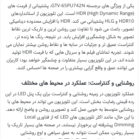
یکی از ویژگی های برجسته GTV-65PU742N، پشتیبانی از فرمت های
HDR (High Dynamic Range) است. این تلویزیون از استانداردهای
HDR10 و HLG پشتیبانی می کند. HDR با افزایش محدوده دینامیکی
تصویر، باعث می شود تا تفاوت بین روشن ترین و تاریک ترین نقاط
تصویر به شکل چشمگیری افزایش یابد. در نتیجه، رنگ ها زنده تر،
کنتراست عمیق تر و جزئیات در سایه ها و نقاط روشن بیشتر نمایان می
شوند. تجربه تماشای فیلم ها و سریال هایی که با فرمت HDR تولید
شده اند، در این تلویزیون بسیار متفاوت و چشمگیر خواهد بود؛ کاربران
می توانند عمق و واقع گرایی بیشتری را در صحنه ها احساس کنند.
روشنایی و کنتراست: عملکرد در محیط های مختلف
عملکرد تلویزیون در زمینه روشنایی و کنتراست برای یک پنل LED در این
رده قیمتی رضایت بخش است. این تلویزیون می تواند در محیط های با
روشنایی متوسط به خوبی عمل کند و تصویری روشن و واضح ارائه دهد.
با این حال، مانند اکثر تلویزیون های LED که از فناوری Local
Dimming پیشرفته ای برخوردار نیستند، در صحنه های بسیار تاریک یا
بسیار روشن، ممکن است نتواند به عمق سیاهی و اوج روشنایی