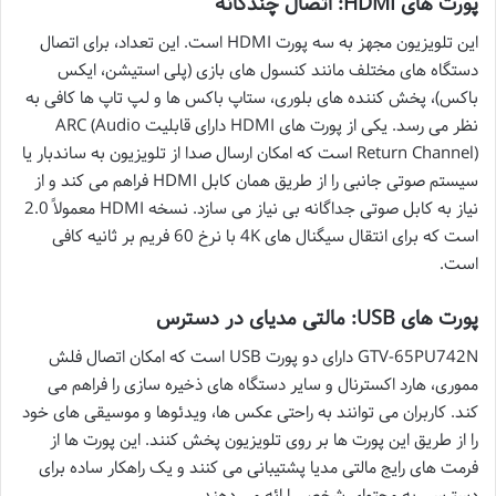
پورت های HDMI: اتصال چندگانه
این تلویزیون مجهز به سه پورت HDMI است. این تعداد، برای اتصال
دستگاه های مختلف مانند کنسول های بازی (پلی استیشن، ایکس
باکس)، پخش کننده های بلوری، ستاپ باکس ها و لپ تاپ ها کافی به
نظر می رسد. یکی از پورت های HDMI دارای قابلیت ARC (Audio
Return Channel) است که امکان ارسال صدا از تلویزیون به ساندبار یا
سیستم صوتی جانبی را از طریق همان کابل HDMI فراهم می کند و از
نیاز به کابل صوتی جداگانه بی نیاز می سازد. نسخه HDMI معمولاً 2.0
است که برای انتقال سیگنال های 4K با نرخ 60 فریم بر ثانیه کافی
است.
پورت های USB: مالتی مدیای در دسترس
GTV-65PU742N دارای دو پورت USB است که امکان اتصال فلش
مموری، هارد اکسترنال و سایر دستگاه های ذخیره سازی را فراهم می
کند. کاربران می توانند به راحتی عکس ها، ویدئوها و موسیقی های خود
را از طریق این پورت ها بر روی تلویزیون پخش کنند. این پورت ها از
فرمت های رایج مالتی مدیا پشتیبانی می کنند و یک راهکار ساده برای
دسترسی به محتوای شخصی ارائه می دهند.