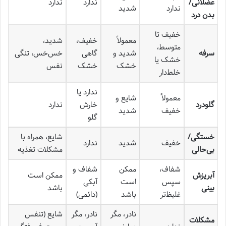
عضلانی/
ندارد
ندارد
ندارد
شدید
بدن درد
خفیف تا
معمولاً
خفیف،
شدید،
متوسط،
سرفه
شدید و
گاهی
خس‌خس، تنگی
خشک یا
خشک
خشک
نفس
خلط‌دار
ندارد یا
معمولاً
شایع و
گلودرد
خارش
ندارد
خفیف
شدید
گلو
خستگی/
شایع، همراه با
خفیف
شدید
ندارد
بی‌حالی
مشکلات تغذیه
شفاف،
ممکن
شفاف و
آبریزش
ممکن است
سپس
است
آبکی
بینی
باشد
غلیظ‌تر
باشد
(دائمی)
نادر، مگر
نادر، مگر
شایع (تنفس
مشکلات