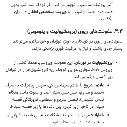
آنتی‌بیوتیک مناسب را تجویز می‌کند. اگر کودک شما تب بدون
علت دارد، حتماً موضوع را با
ویزیت متخصص اطفال
در میان
بگذارید.
۳.۳. عفونت‌های ریوی (برونشیولیت و پنومونی)
عفونت‌های ریوی در کودکان، به ویژه نوزادان و خردسالان، می‌توانند
بسیار جدی باشند و نیاز به مراقبت فوری پزشکی دارند.
برونشیولیت در نوزادان:
این عفونت ویروسی، عمدتاً ناشی از
ویروس RSV، مجاری هوایی کوچک ریه (برونشیول‌ها) را در نوزادان
زیر ۲ سال درگیر می‌کند.
علائم:
شروع با علائم سرماخوردگی، سپس پیشرفت به سرفه
شدید و مداوم، خس‌خس سینه (صدای سوت مانند هنگام
نفس کشیدن)، تنفس سریع و سطحی، فرورفتگی قفسه
سینه (در ناحیه زیر گردن، بین دنده‌ها یا زیر قفسه سینه).
خطرات:
می‌تواند منجر به مشکلات تنفسی شدید، کم‌آبی و
بستری شدن در بیمارستان شود.