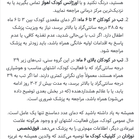
هستید، درنگ نکنید و با
اورژانس کودک اهواز
تماس بگیرید یا به
نزدیک‌ترین مرکز درمانی مراجعه نمایید.
تب در کودکان ۳ تا ۶ ماه:
اگر دمای مقعدی کودک بین ۳ تا ۶ ماه
به ۳۸.۵ درجه سانتی‌گراد یا بالاتر برسد، نیاز به ویزیت پزشک
اطفال دارد. اگر تب با بی‌حالی شدید، عدم تغذیه کافی، یا عدم
پاسخ به اقدامات اولیه خانگی همراه باشد، باید زودتر به پزشک
مراجعه شود.
تب در کودکان بالای ۶ ماه:
در این گروه سنی، تب‌های زیر ۳۹
درجه سانتی‌گراد که با فعالیت کودک، اشتهای مناسب و هوشیاری
همراه هستند، معمولاً جای نگرانی کمتری دارند. اما اگر تب به ۳۹
درجه سانتی‌گراد یا بالاتر برسد، به مدت بیش از ۲-۳ روز ادامه
یابد، یا با علائم هشداردهنده (که در بخش بعدی توضیح داده
می‌شود) همراه باشد، مراجعه به پزشک ضروری است.
همیشه به یاد داشته باشید که دمای عدد دماسنج تنها یک عامل است.
حال عمومی کودک، میزان فعالیت، اشتهای او و وجود هرگونه علامت
غیرعادی دیگر، اطلاعات مهم‌تری را به پزشک می‌دهد.
فوق‌تخصص
نوزادان
در
کلینیک کودک ما
توصیه می‌کنند که والدین همیشه به غریزه