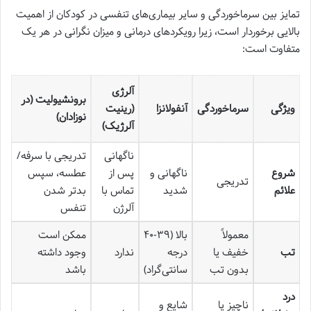
تمایز بین سرماخوردگی و سایر بیماری‌های تنفسی در کودکان از اهمیت
بالایی برخوردار است، زیرا رویکردهای درمانی و میزان نگرانی در هر یک
متفاوت است:
آلرژی
برونشیولیت (در
ویژگی
سرماخوردگی
آنفولانزا
(رینیت
نوزادان)
آلرژیک)
ناگهانی
تدریجی با سرفه/
شروع
ناگهانی و
پس از
عطسه، سپس
تدریجی
علائم
شدید
تماس با
بدتر شدن
آلرژن
تنفس
معمولاً
بالا (۳۹-۴۰
ممکن است
تب
خفیف یا
درجه
ندارد
وجود داشته
بدون تب
سانتی‌گراد)
باشد
درد
ناچیز یا
شایع و