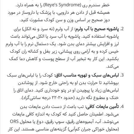
خطر سندرم ری (Reye’s Syndrome) را به همراه دارد.
همیشه قبل از دادن هر دارویی، با پزشک یا داروساز در مورد
دوز صحیح بر اساس وزن و سن کودک مشورت کنید.
پاشویه صحیح با آب ولرم:
از آب ولرم (نه سرد و نه الکل) برای
پاشویه استفاده کنید. پاشویه با آب سرد یا الکل می‌تواند باعث
لرز و افزایش بیشتر دمای بدن شود. یک دستمال نرم را با آب ولرم
خیس کرده و به آرامی روی پیشانی، زیر بغل و کشاله ران کودک
بکشید. این کار به تبخیر آب از سطح پوست و کاهش دما کمک
می‌کند.
لباس‌های سبک و تهویه مناسب اتاق:
کودک را با لباس‌های سبک
بپوشانید تا حرارت بدن او به راحتی خارج شود. از پوشاندن
لباس‌های زیاد یا پیچیدن او در پتو خودداری کنید. دمای اتاق را
خنک و مطبوع نگه دارید (حدود ۲۰-۲۲ درجه سانتی‌گراد).
تأمین مایعات کافی:
تب باعث از دست دادن مایعات بدن
می‌شود. اطمینان حاصل کنید که کودک به اندازه کافی مایعات
می‌نوشد. آب، آبمیوه‌های رقیق، سوپ رقیق، دوغ یا محلول ORS
(محلول خوراکی جبران کم‌آبی) گزینه‌های مناسبی هستند. این کار