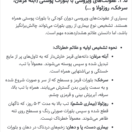
۳.۵. عفونت‌های ویروسی با بثورات پوستی (آبله مرغان،
سرخک، روزئولا و …)
بسیاری از عفونت‌های ویروسی دوران کودکی با بثورات پوستی همراه
هستند. تشخیص نوع بیماری از روی بثورات می‌تواند چالش‌برانگیز
باشد، اما دانستن علائم هشداردهنده مهم است.
نحوه تشخیص اولیه و علائم خطرناک:
آبله مرغان:
دانه‌های قرمز خارش‌دار که به تاول‌های پر از مایع
تبدیل شده و سپس پوسته می‌شوند. معمولاً با تب،
خستگی و بی‌اشتهایی همراه است.
سرخک:
بثورات قرمز و مسطح که از سر و صورت شروع شده
و به سمت پایین بدن گسترش می‌یابند. همراه با تب بالا،
سرفه، آبریزش بینی و قرمزی چشم.
روزئولا (بیماری ششم):
تب بالا به مدت ۳-۵ روز، که ناگهان
قطع شده و سپس بثورات صورتی رنگ و مسطح روی تنه
ظاهر می‌شوند. معمولاً خطرناک نیست.
بیماری دست، پا و دهان:
زخم‌های دردناک در دهان و بثورات