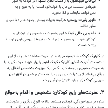
بی‌حالی غیرمعمول یا از دست دادن اشتها:
اگر کودک به طور
غیرعادی سست، بی‌حال یا خواب‌آلود است، یا به هیچ وجه
نمی‌خواهد مایعات و غذا بخورد.
ظهور بثورات پوستی:
هرگونه بثورات پوستی جدید همراه با تب یا
سایر علائم.
ناله و بی حالی کودک:
این وضعیت به خصوص در نوزادان و
کودکان خردسال، بسیار جدی است و نیازمند بررسی فوری توسط
پزشک است.
در
کلینیک کودک ما
، توصیه می‌شود در صورت مشاهده هر یک از این
علائم، حتماً
نوبت آنلاین کلینیک کودک اهواز
را برای فرزند خود بگیرید یا
به صورت حضوری مراجعه کنید. گاهی یک
ویزیت متخصص اطفال
به
موقع می‌تواند از پیشرفت بیماری و نیاز به بستری شدن در
اتاق عمل
سرپایی کودک
(در موارد نادرتر) جلوگیری کند.
۳. عفونت‌های رایج کودکان: تشخیص و اقدام به‌موقع
علاوه بر سرماخوردگی، کودکان مستعد ابتلا به انواع دیگری از عفونت‌ها
هستند که می‌توانند دستگاه‌های مختلف بدن را درگیر کنند. آگاهی از