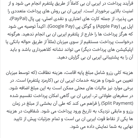
فرآیند پرداخت در ایربی ان بی کاملاً از طریق پلتفرم انجام می شود و از
امنیت بالایی برخوردار است. ایربی ان بی روش های پرداخت متعددی را
می پذیرد، از جمله کارت های اعتباری و نقدی اصلی، پی پال (PayPal)،
اپل پی (Apple Pay) و گوگل پی (Google Pay). اکیداً توصیه می شود
که هرگز پرداخت ها را خارج از پلتفرم ایربی ان بی انجام ندهید. هرگونه
درخواست پرداخت مستقیم از سوی میزبان (مثلاً از طریق حواله بانکی یا
اپلیکیشن های پرداخت دیگر) می تواند نشانه کلاهبرداری باشد و باید
آن را به پشتیبانی ایربی ان بی گزارش دهید.
هزینه کلی رزرو شامل مبلغ پایه اقامت، هزینه نظافت (که توسط میزبان
تعیین می شود) و هزینه خدمات ایربی ان بی (کارمزد پلتفرم) است. در
برخی موارد نیز مالیات های محلی ممکن است به این مبلغ اضافه شود.
در سفرهای طولانی تر، ایربی ان بی گاهی امکان پرداخت تقسیم شده
(Split Payment) را فراهم می کند که طی آن بخشی از مبلغ در زمان
رزرو و مابقی نزدیک به تاریخ ورود پرداخت می شود. شفافیت در هزینه
ها یکی از نقاط قوت ایربی ان بی است و تمام جزئیات پیش از تایید
نهایی به شما نمایش داده می شود.