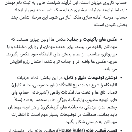
حساب کاربری میزبان است. این فرآیند شباهت هایی به ثبت نام مهمان
دارد، اما نیازمند جزئیات بیشتری درباره ملک شماست. پس از ایجاد
حساب، مرحله آماده سازی ملک آغاز می شود. این مرحله شامل چند
بخش کلیدی است:
عکس های باکیفیت و جذاب:
عکس ها اولین چیزی هستند که
مهمانان بالقوه می بینند. برای جذب مهمان، از زوایای مختلف و با
نورپردازی مناسب، از تمام بخش های اقامتگاه خود عکس بگیرید.
هرچه عکس ها واضح تر و جذاب تر باشند، احتمال رزرو افزایش
می یابد.
نوشتن توضیحات دقیق و کامل:
در این بخش، تمام جزئیات
اقامتگاه را شرح دهید: نوع اقامتگاه (اتاق خصوصی، خانه کامل)،
تعداد اتاق ها و تخت ها، امکانات رفاهی (آشپزخانه، حمام، وای
فای، تهویه مطبوع، پارکینگ)، ویژگی های منحصر به فرد (مثلاً
چشم انداز، نزدیکی به جاذبه های گردشگری) و هر آنچه مهمانان
باید بدانند. صداقت در توضیحات بسیار مهم است تا انتظارات
مهمانان به درستی شکل بگیرد.
تعیین قوانین خانه (House Rules):
قوانین خانه برای اطمینان از