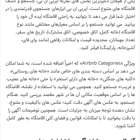
یکی از هیجان انگیزترین بخش های تجربه ایربی ان بی، جستجو و کشف
اقامتگاه های متنوع است. ایربی ان بی ابزارهای جستجوی قدرتمندی را در
اختیار شما قرار می دهد تا بتوانید به راحتی اقامتگاه ایده آل خود را
بیابید. می توانید جستجو را بر اساس معیارهای مختلفی مانند نوع
اقامتگاه (خانه کامل، اتاق خصوصی، اتاق مشترک)، تاریخ های سفر،
تعداد مهمانان، محدوده قیمت و امکانات رفاهی (مانند وای فای،
آشپزخانه، پارکینگ) فیلتر کنید.
ویژگی «Airbnb Categories» که اخیراً اضافه شده است، به شما امکان
می دهد بر اساس دسته بندی های خاص مانند «خانه های روستایی»،
«کلبه های جنگلی»، «خانه های دارای استخر» یا حتی «خانه های عجیب
و غریب» جستجو کنید. همچنین می توانید با استفاده از نقشه، اقامتگاه
ها را بر اساس موقعیت مکانی آن ها در شهر مقصد بررسی کنید. هنگام
جستجو، به عکس های آگهی دقت کنید؛ عکس های باکیفیت و متنوع،
نشان دهنده توجه میزبان به جزئیات است. همچنین توضیحات آگهی را
با دقت بخوانید تا با امکانات، قوانین و فضای کلی اقامتگاه به طور کامل
آشنا شوید.