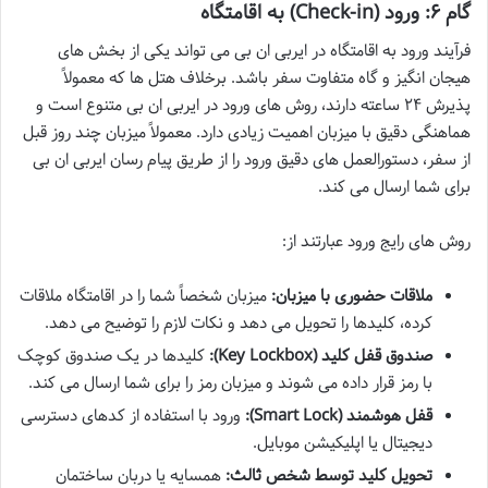
گام ۶: ورود (Check-in) به اقامتگاه
فرآیند ورود به اقامتگاه در ایربی ان بی می تواند یکی از بخش های
هیجان انگیز و گاه متفاوت سفر باشد. برخلاف هتل ها که معمولاً
پذیرش ۲۴ ساعته دارند، روش های ورود در ایربی ان بی متنوع است و
هماهنگی دقیق با میزبان اهمیت زیادی دارد. معمولاً میزبان چند روز قبل
از سفر، دستورالعمل های دقیق ورود را از طریق پیام رسان ایربی ان بی
برای شما ارسال می کند.
روش های رایج ورود عبارتند از:
ملاقات حضوری با میزبان:
میزبان شخصاً شما را در اقامتگاه ملاقات
کرده، کلیدها را تحویل می دهد و نکات لازم را توضیح می دهد.
صندوق قفل کلید (Key Lockbox):
کلیدها در یک صندوق کوچک
با رمز قرار داده می شوند و میزبان رمز را برای شما ارسال می کند.
قفل هوشمند (Smart Lock):
ورود با استفاده از کدهای دسترسی
دیجیتال یا اپلیکیشن موبایل.
تحویل کلید توسط شخص ثالث:
همسایه یا دربان ساختمان