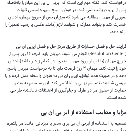
درخواست کند. نکته مهم این است که ایربی ان بی این مبلغ را بلافاصله
پس از رزرو دریافت نمی کند. در عوض، مبلغ سپرده امنیتی تنها در
صورتی از مهمان مطالبه می شود که میزبان پس از خروج مهمان، ادعای
خسارت کند و بتواند مدارک و شواهد لازم (مانند عکس یا رسید تعمیر) را
ارائه دهد.
فرآیند حل و فصل خسارات از طریق مرکز حل و فصل ایربی ان بی
(Resolution Center) انجام می شود. میزبان باید ظرف ۱۴ روز پس از
خروج مهمان (یا قبل از ورود مهمان بعدی، هر کدام زودتر باشد)، ادعای
خود را ثبت کند. مهمان ۳ روز فرصت دارد تا به درخواست میزبان پاسخ
دهد و در صورت عدم توافق، ایربی ان بی به عنوان واسطه عمل کرده و با
بررسی شواهد، تصمیم نهایی را اتخاذ می کند. این سیستم به منظور
حمایت از حقوق هر دو طرف و جلوگیری از اختلافات ناعادلانه طراحی
شده است.
مزایا و معایب استفاده از ایر بی ان بی
تصمیم به استفاده از ایربی ان بی برای سفر یا میزبانی، مانند هر پلتفرم
دیگری، با مجموعه مزایا و معایب خاص خود همراه است. شناخت این