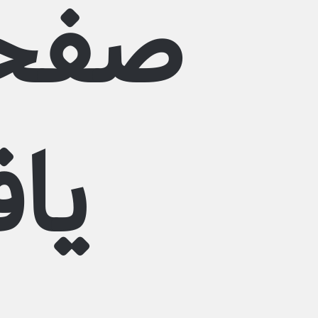
صفحه
یا