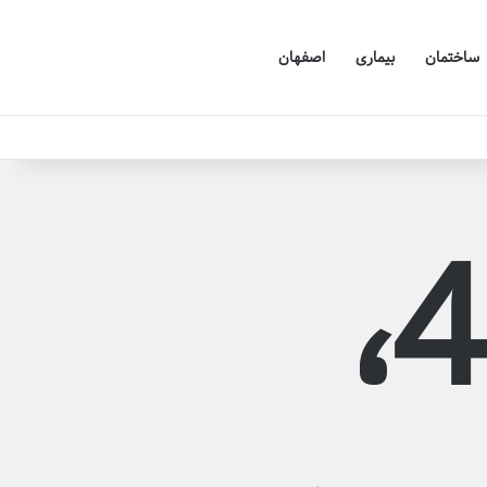
ساختمان
بیماری
اصفهان
خطای 404،