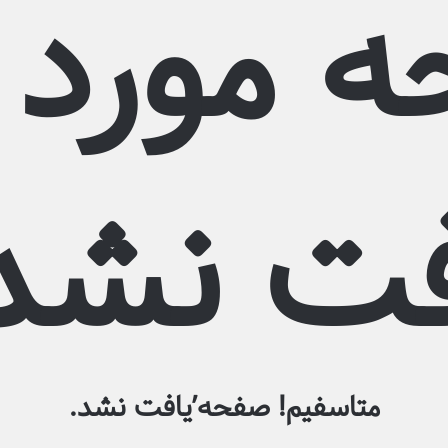
 مورد 
فت نشد:
متاسفیم! صفحه’یافت نشد.