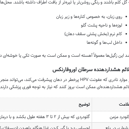
 گل کلم باشند و رنگی روشن‌تر یا تیره‌تر از بافت اطراف داشته باشند. محل‌ها
روی زبان، به خصوص کناره‌ها و زیر زبان
لوزه‌ها و ناحیه پشت گلو
کام نرم (بخش پشتی سقف دهان)
داخل لب‌ها و گونه‌ها
د این زگیل‌ها معمولاً آهسته است و ممکن است به صورت تکی یا خوشه‌ای د
ائم هشداردهنده سرطان اوروفارنکس
در موارد نادری که عفونت HPV پرخطر در دهان پیشرفت می‌کند، 
ائم هشداردهنده‌ای ممکن است بروز کنند که نیاز به توجه فوری پزشکی دارند:
لامت
توضیح
لودرد مزمن
گلودردی که بیش از ۲ تا ۳ هفته طول بکشد و با درمان‌های معمول بهبود نیابد.
شواری در بلع
احساس درد یا گیر کردن غذا هنگام بلعیدن (دیسفاژی).