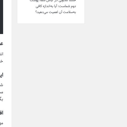
در
حسنا گلابچی
لباس شما، پوست
دوم شماست: آیا به‌اندازه کافی
به‌سلامت آن اهمیت می‌دهید؟
عوا
خو
ای
شا
مش
بگ
اف