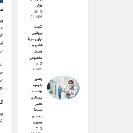
مؤثر
مکانیس
29-
04-1405
وی
تثبیت
حی
پروتئین
تراپی مو با
نی
شامپو و
می
ماسک
مخصوص
10-
01-1405
حا
چطور
می
بفهمیم
لو
مؤسسه
پرستاری
انواع HPV و ا
معتبر
است؟
راهنمای
ان
مجوزها
17-