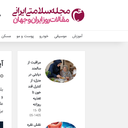
د
آموزش
موسیقی
خودرو
پوست و مو
مسکن و
آی
مراقبت از
سالمند
دیابتی در
منزل؛ از
کنترل قند
خون تا
و 
تغذیه
عل
روزانه
بر
15-
05-1405
نقش نقره