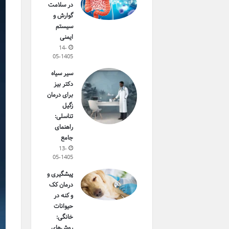
در سلامت
گوارش و
سیستم
ایمنی
14-
05-1405
سیر سیاه
دکتر بیز
برای درمان
زگیل
تناسلی:
راهنمای
جامع
13-
05-1405
پیشگیری و
درمان کک
و کنه در
حیوانات
خانگی:
روش‌های