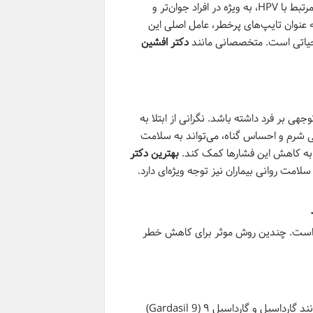
سیگار و الکل مرتبط بودند، اما در دهه‌های اخیر، شیوع سرطان‌های اوروفارنکس مرتبط با HPV، به ویژه در افراد جوان‌تر و
ری، به طور چشمگیری افزایش یافته است. ویروس HPV نوع ۱۶ و ۱۸، به عنوان تایپ‌های پرخطر، عامل اصلی این
حیاتی است. متخصصانی مانند
دکتر افشین
 و اجتماعی قابل توجهی بر فرد داشته باشد. نگرانی از ابتلا به
 شرم و احساس گناه، می‌تواند به سلامت
 به کاهش این فشارها کمک کند.
بهترین دکتر
لامت روانی بیماران نیز توجه ویژه‌ای دارد.
یی برخوردار است. چندین روش موثر برای کاهش خطر
واکسیناسیون مؤثرترین راه برای پیشگیری از عفونت HPV است. واکسن‌هایی مانند گارداسیل و گارداسیل ۹ (Gardasil 9)