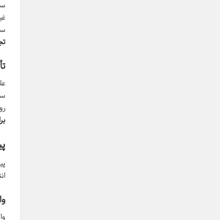
سر
تج
تأ
سر
رو
بر
پیشگی
ان
وا