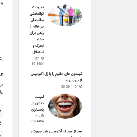
به
تمرینات
توانبخشی
سالمندان
در خانه |
راهی برای
حفظ
تحرک و
استقلال
رش
07-
10-1404
عل
کومدون های مقاوم را با ژل آکنومیس
از بین ببرید
30-09-1404
عل
لمینت
دندان در
پاسداران
ع
21-
09-1404
گ
بعد از مصرف آکنومیس باید صورت را
د