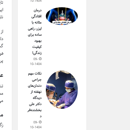
10-1404
ای
درمان
افتادگی
نا
مثانه با
لیزر، راهی
ساده برای
بهبود
گس
کیفیت
در
زندگی!
09-
پر
10-1404
نکات مهم
علا
جراحی
دندان‌های
نهفته از
مم
دیدگاه
می
دکتر علی
بخشنده‌فر
مش
د
09-
زگ
10-1404