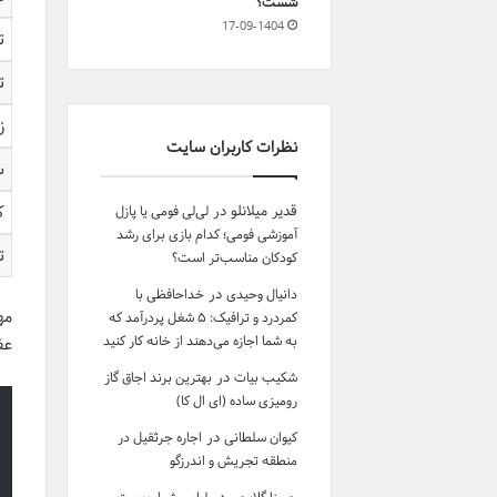
شست؟
17-09-1404
ت
ت
ز
نظرات کاربران سایت
س
قدیر میلانلو
در
ک
لی‌لی فومی یا پازل
آموزشی فومی؛ کدام بازی برای رشد
ت
کودکان مناسب‌تر است؟
در
دانیال وحیدی
خداحافظی با
مه
کمردرد و ترافیک: ۵ شغل پردرآمد که
به شما اجازه می‌دهند از خانه کار کنید
عفونت HPV دهانی همیشه 
در
شکیب بیات
بهترین برند اجاق گاز
رومیزی ساده (ای ال کا)
در
کیوان سلطانی
اجاره جرثقیل در
منطقه تجریش و اندرزگو