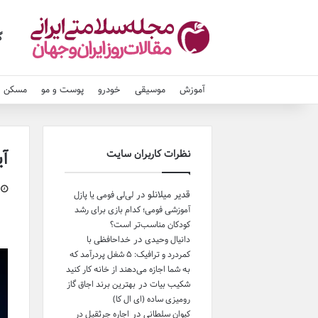
گ
آموزش
موسیقی
خودرو
پوست و مو
مسکن و
نظرات کاربران سایت
آی
قدیر میلانلو
در
لی‌لی فومی یا پازل
آموزشی فومی؛ کدام بازی برای رشد
کودکان مناسب‌تر است؟
در
دانیال وحیدی
خداحافظی با
کمردرد و ترافیک: ۵ شغل پردرآمد که
به شما اجازه می‌دهند از خانه کار کنید
در
شکیب بیات
بهترین برند اجاق گاز
رومیزی ساده (ای ال کا)
در
کیوان سلطانی
اجاره جرثقیل در