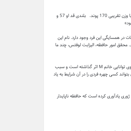
خانم M این مشخصات را در مورد فرد متجاوز به پلیس اعلام کرد « سیاه پوست با وزن تقریبی 170 پوند. بلندی قد او 57 و
ن مشخصات در همسایگی این فرد وجود دارد. نام این
. محقق امور حافظه، الیزابت لوفتس، چند ما
او به هیئت ژوری گفت چقدر حافظه جایزالخطاست. چقدر استرس و ترس بر روی توانایی خانم M اثر گذاشته است و سبب
اند کسی چهره فردی را در آن شرایط به یاد
 ژوری یادآوری کرده است که حافظه ناپایدار