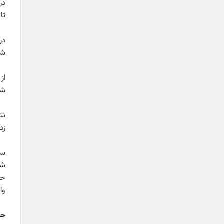
در
تاث
در
شر
از
شد
نت
زد
سپ
شی
حش
وا
حا