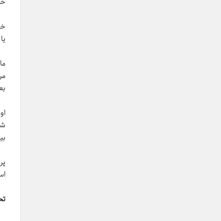
خا
یا 59 بود، موهایش بافت شده بودند و کلاه آبی رنگ بیس بال بر سر
مر
بع
شد
بیا
پر
اس
تح