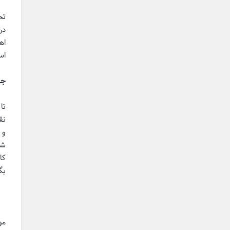
تح
در
اه
اس
جم
تا
نق
و 
شم
کا
بگ
مو